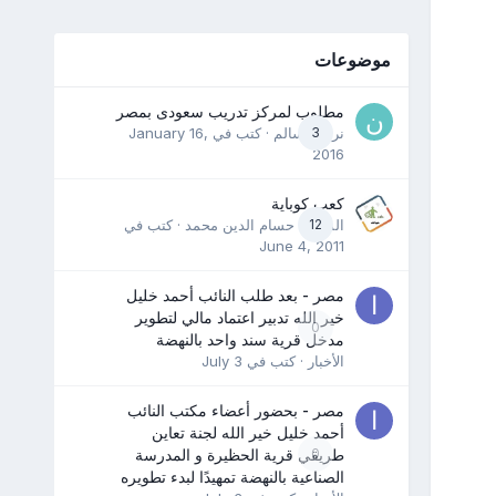
موضوعات
مطلوب لمركز تدريب سعودى بمصر
3
نرمين سالم
· كتب في
January 16,
2016
كعب كوباية
12
المدرب حسام الدين محمد
· كتب في
June 4, 2011
مصر - بعد طلب النائب أحمد خليل
خير الله تدبير اعتماد مالي لتطوير
0
مدخل قرية سند واحد بالنهضة
الأخبار
· كتب في
July 3
مصر - بحضور أعضاء مكتب النائب
أحمد خليل خير الله لجنة تعاين
0
طريقي قرية الحظيرة و المدرسة
الصناعية بالنهضة تمهيدًا لبدء تطويره