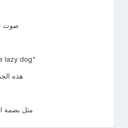
صوت الب
"The quick brown fox jumps over the lazy dog."
هذه الجم
مثل بصمة ا