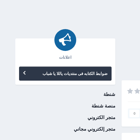
اعلانات
ضوابط الكتابه فى منتديات ياللا يا شباب
شنطة
منصة شنطة
0
متجر الكتروني
متجر إلكتروني مجاني