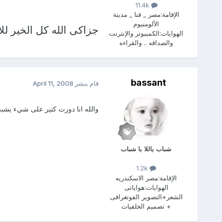
11.4k
الإقامة:
مصر _ قنا _ مدينة
الألومنيوم
جزاكى الله كل الخير للا
الهوايات:
الكمبيوتر والإنترنت
والصداقه .. والقراءه
bassant
قام بنشر
April 11, 2008
والله انا دورت كتير على شيء يشب
شباب ياللا يا شباب
1.2k
الإقامة:
مصر الاسكندريه
الهوايات:
هواياتى
الشعر+التصوير الفوتغرافى
+ تصميم الخلفيات