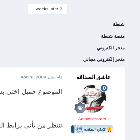
2 weeks later...
شنطة
منصة شنطة
متجر الكتروني
متجر إلكتروني مجاني
عاشق الصداقه
قام بنشر
April 11, 2008
الموضوع جميل اختى بسن
Administrators
ننتظر من يأتى برابط ال