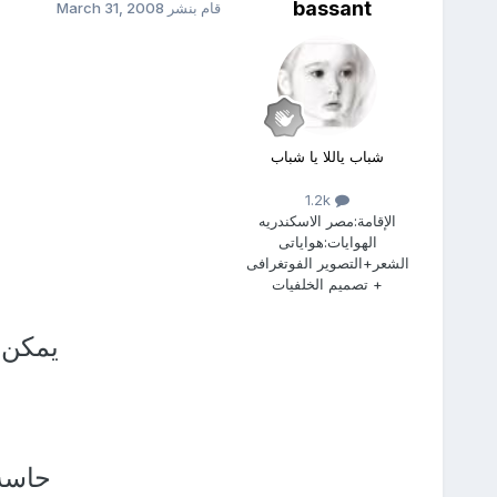
bassant
قام بنشر
March 31, 2008
شباب ياللا يا شباب
1.2k
الإقامة:
مصر الاسكندريه
الهوايات:
هواياتى
الشعر+التصوير الفوتغرافى
+ تصميم الخلفيات
يمكن 
حاسة 