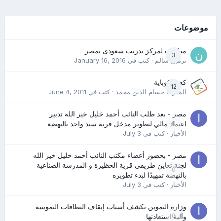
موضوعات
مطلوب لمركز تدريب سعودى بمصر
3
نرمين سالم
· كتب في
January 16, 2016
كعب كوباية
12
المدرب حسام الدين محمد
· كتب في
June 4, 2011
مصر - بعد طلب النائب أحمد خليل خير الله تدبير
0
اعتماد مالي لتطوير مدخل قرية سند واحد بالنهضة
الأخبار
· كتب في
July 3
مصر - بحضور أعضاء مكتب النائب أحمد خليل خير الله
لجنة تعاين طريقي قرية الحظيرة و المدرسة الصناعية
0
بالنهضة تمهيدًا لبدء تطويره
الأخبار
· كتب في
July 3
وزارة التموين تكشف أسباب إيقاف البطاقات التموينية
0
وآلية استعادتها