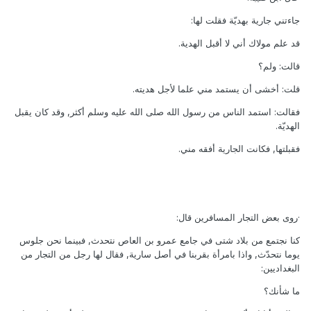
جاءتني جارية بهديّة فقلت لها:
قد علم مولاك أني لا أقبل الهدية.
قالت: ولم؟
قلت: أخشى أن يستمد مني علما لأجل هديته.
فقالت: استمد الناس من رسول الله صلى الله عليه وسلم أكثر, وقد كان يقبل
الهديّة.
فقبلتها, فكانت الجارية أفقه مني.
·روى بعض التجار المسافرين قال:
كنا نجتمع من بلاد شتى في جامع عمرو بن العاص نتحدث, فبينما نحن جلوس
يوما نتحدّث, واذا بامرأة بقربنا في أصل سارية, فقال لها رجل من التجار من
البغداديين:
ما شأنك؟