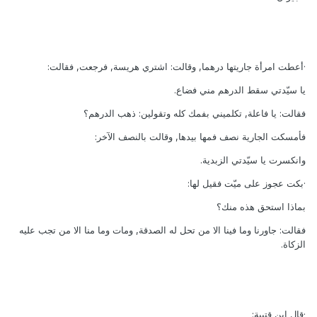
·أعطت امرأة جاريتها درهما, وقالت: اشتري هريسة, فرجعت, فقالت:
يا سيّدتي سقط الدرهم مني فضاع.
فقالت: يا فاعلة, تكلميني بفمك كله وتقولين: ذهب الدرهم؟
فأمسكت الجارية نصف فمها بيدها, وقالت بالنصف الآخر:
وانكسرت يا سيّدتي الزبدية.
·بكت عجوز على ميّت فقيل لها:
بماذا استحق هذه منك؟
فقالت: جاورنا وما فينا الا من تحل له الصدقة, ومات وما منا الا من تجب عليه
الزكاة.
·قال ابن قتيبة: