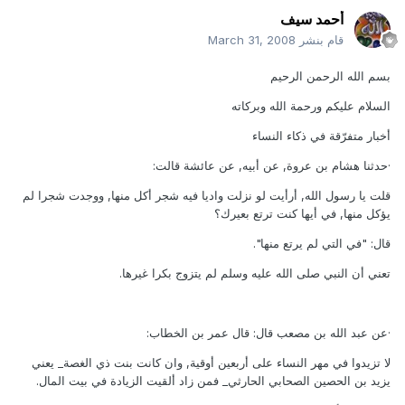
أحمد سيف
قام بنشر
March 31, 2008
بسم الله الرحمن الرحيم
السلام عليكم ورحمة الله وبركاته
أخبار متفرّقة في ذكاء النساء
·حدثنا هشام بن عروة, عن أبيه, عن عائشة قالت:
قلت يا رسول الله, أرأيت لو نزلت واديا فيه شجر أكل منها, ووجدت شجرا لم
يؤكل منها, في أيها كنت ترتع بعيرك؟
قال: "في التي لم يرتع منها".
تعني أن النبي صلى الله عليه وسلم لم يتزوج بكرا غيرها.
·عن عبد الله بن مصعب قال: قال عمر بن الخطاب:
لا تزيدوا في مهر النساء على أربعين أوقية, وان كانت بنت ذي الغصة_ يعني
يزيد بن الحصين الصحابي الحارثي_ فمن زاد ألقيت الزيادة في بيت المال.