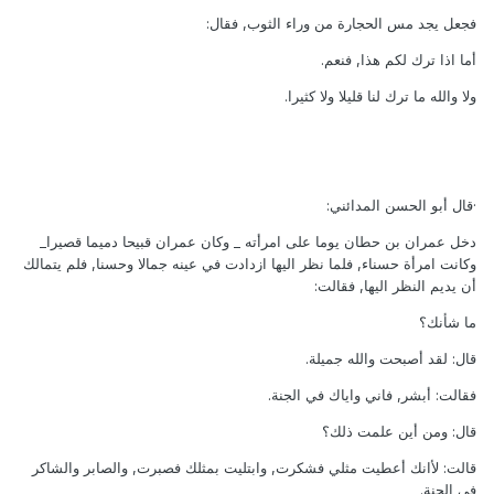
فجعل يجد مس الحجارة من وراء الثوب, فقال:
أما اذا ترك لكم هذا, فنعم.
ولا والله ما ترك لنا قليلا ولا كثيرا.
·قال أبو الحسن المدائني:
دخل عمران بن حطان يوما على امرأته _ وكان عمران قبيحا دميما قصيرا_
وكانت امرأة حسناء, فلما نظر اليها ازدادت في عينه جمالا وحسنا, فلم يتمالك
أن يديم النظر اليها, فقالت:
ما شأنك؟
قال: لقد أصبحت والله جميلة.
فقالت: أبشر, فاني واياك في الجنة.
قال: ومن أين علمت ذلك؟
قالت: لأانك أعطيت مثلي فشكرت, وابتليت بمثلك فصبرت, والصابر والشاكر
في الجنة.