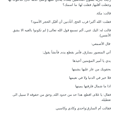
وجعلت أقلبها, فقلت لها: ما اسمك؟
قالت: مكة.
فقلت: الله أكبر! قرب الحج, أتأذنين أن أقبّل الحجر الأسود؟
قالت له: اليك عني, ألم تسمع قول الله تعالى:{ لم تكونوا بالغيه الا بشق
الأنفس}.
·قال الأصمعي:
أتي المنصور بسارق, فأمر بقطع يده, فأنشأ يقول:
يدي يا أمير المؤمنين أعيذها
بحقويك من عار عليها يشبنها
فلا خير في الدنيا ولا في نعيمها
اذا ما شمال فارقتها يمينها
فقال: يا غلام, اقطع. هذا حد من حدود الله, وحق من حقوقه لا سبيل الى
تعطيله.
فقالت أم السارق:واحدي وكادي وكاسبي.