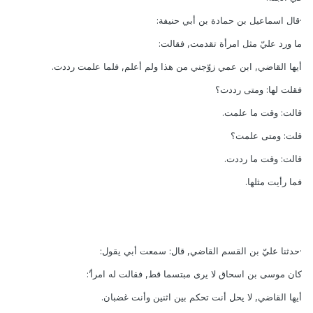
·قال اسماعيل بن حمادة بن أبي حنيفة:
ما ورد عليّ مثل امرأة تقدمت, فقالت:
أيها القاضي, ابن عمي زوّجني من هذا ولم أعلم, فلما علمت رددت.
فقلت لها: ومتى رددت؟
قالت: وقت ما علمت.
قلت: ومتى علمت؟
قالت: وقت ما رددت.
فما رأيت مثلها.
·حدثنا عليّ بن القسم القاضي, قال: سمعت أبي يقول:
كان موسى بن اسحاق لا يرى مبتسما قط, فقالت له امرأ’:
أيها القاضي, لا يحل أنت تحكم بين اثنين وأنت غضبان.