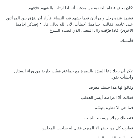
·كان بعض قضاة الحنفية من مذهبه أنه اذا ارتاب بالشهود فرّقهم.
فشهد عنده رجل وامرأتان فيما يشهد فيه النساء, فأراد أن يفرّق بين المرأتين
على عادته, فقالت احداهما: أخطأت, لأن الله تعالى قال:" {فتذكر احاهما
الأخرى}. فاذا فرّقت زال المعنى الذي قصده الشرع.
فأمسك.
·ذكر أن رجلا دعا المبرّد بالبصرة مع جماعة, فغنّت جارية من وراء الستار,
وأنشأت تقول:
وقالوا لها هذا حبيبك معرضا
فقالت ألا اعراضه أيسر الخطب
فما هي الا نظرة بتبسّم
فتصطك رجلاه ويسقط للجنب
فطرب كل من حضر الا المبرد, فقال له صاحب المجلس: