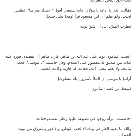
كنت أحق الناس بالطرب.
فقالت الجارية: دعه يا مولاي, فانه سمعني أقول:" حبيبك معرضا", فظنني
لحنت, ولم يعلم أن ابن مسعود قرأ (وهذا بعلي شيخا).
فطرب المبرّد الى أن شق ثوبه.
·غضب المأمون يوما على عبد الله بن طاهر, فأراد طاهر أن يقصده, فورد عليه
كتاب من صديق له مقصور على السلام, وفي حاشيته "يا موسى". فجعل
يتأمله, ولا يعلم معنى ذلك, فقالت له جارية وكانت فطنة:
أراد:{ يا موسى ان الملأ يأتمرون بك ليقتلوك}.
فتيقظ عن قصد المأمون.
·خاصمت امرأة زوجها في تضييقه عليها وعلى نفسه, فقالت:
والله ما يقيم الفأر في بيتك الا لحب الوطن, والا فهو يسترزق من بيوت
الجيران.