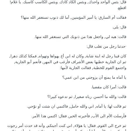
قال: بئس الواحد واحدك, وبئس الكاد كادك. وبئس الكاسب كاسبك. يا غلام!
اقطع.
فقالت أم السارق: يا أمير المؤمنين, أما لك ذنوب تستغفر الله منها؟
قال: بلى.
قالت: هبه لي, واجعل هذا من ذنوبك التي تستغفر الله منها.
·حدثنا رجل من تغلب قال:
كان فينا رجل له ابنة شابة, وكان له ابن أخ يهواها وتهواه, فمكثا كذلك دهرا,
ثم ان الجارية خطبها بعض الأشراف فأرغب في المهر, فأنعم أبو الجارية,
واجتمع القوم للخطبة, فقالت الجارية لأمها:
يا أماه ما يمنع أن يزوجني من ابن عمي؟
قالت: أمرا كان مقضيا.
قالت: والله ما أحسن. رباه صغيرا, ثم تدعوه كبيرا؟
ثم قالت لها: يا أماه, اني والله حامل, فاكتمي ان شئت أو نوّحي.
فأرسلت الأم الى الأب, فأخبرته الخبر, فقال: اكتمي هذا الأمر.
ثم خرج الى القوم, فقال: يا هؤلاء, اني كنت أجبتكم, وأنه قد حدث أمر رجوت