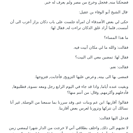
فضحكنا منه, فخجل وخرج من مصر ولم يعرف له خبر.
·قال الشيخ أبو الوفاء بن عقيل:
حكى لي بعض الأصدقاء أن امرأة جلست على باب دكان بزاز أعزب الى أن
أمست, فلما أراد غلق الدكان تراءت له, فقال لها:
ما هذا المساء؟
فقالت: والله ما لي مكان أبيت فيه.
فقال لها: تمضين معي الى البيت؟
فقالت: نعم.
فمضى بها الى بيته, وعرض عليها التزويج, فأجابت, فتزوجها.
وبقيت عنده أياما, واذا قد جاء في اليوم الرابع رجل ومعه نسوة, فطلبوها,
فأدخلهم وأكرمهم, وقال: من أنتم منها؟
فقالوا: أقاربها: ابن عم وبنات عم, وقد سررنا بما سمعنا من الوصلة, غير أنا
نسالك أن تتركها وتزورنا لعرس بعض أقاربنا.
فدخل اليها فقالت:
لا تجبهم الى ذلك, واحلف بطلاقي أني لا خرجت من الدار شهرا ليمضي زمن