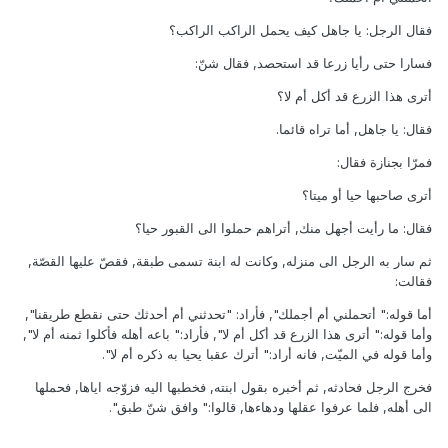
فقال الرجل: يا جاهل كيف يحمل الراكب الراكب؟
فسارا حتى رأيا زرعا قد استحصد, فقال شنّ:
أترى هذا الزرع قد أكل أم لا؟
فقال: يا جاهل, أما تراه قائما.
فمرّا بجنازة فقال:
أترى صاحبها حيا أو ميتا؟
فقال: ما رأيت أجهل منك, أتراهم حملوا الى القبور حيا؟
ثم سار به الرجل الى منزله, وكانت له ابنة تسمى طبقة, فقصّ عليها القصّة,
فقالت:
أما قوله:" أتحملني أم أجملك", فأراد: "تحدثني أم أحدثك حتى نقطع طريقنا",
وأما قوله:" أترى هذا الزرع قد أكل أم لا", فأراد:" باعه أهله فأكلوا ثمنه أم لا",
وأما قوله في الميّت, فانه أراد:" أترك عقبا يحيا به ذكره أم لا".
فخرج الرجل فحادثه, ثم أخبره بقول ابنته, فخطبها اليه فزوّجه اياها, فحملها
الى أهله, فلما عرفوا عقلها ودهاءها, قالوا:" وافق شنّ طبق".