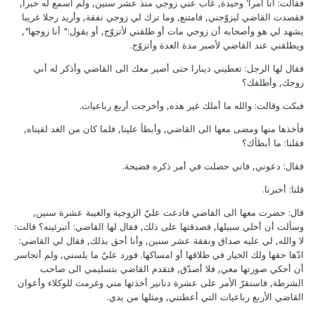
فقالت: أنا امرأ’ وحيدة, غاب عني زوجي منذ عشر سنين, ولم أسمع له خبرا,
فقصدت القاضي ليزوّجني, فامتنع, وما ترك لي زوجي نفقة, وأريد رجلا غريبا
يشهد لي هو وأصحابه أن زوجي مات أو طلقني لأتزوّج, أو يقول:" أنا زوجها",
ويطلقني عند القاضي لأصبر مدة العدة وأتزوّج.
فقال لها الرجل: تعطيني دينارا حتى أصير معك الى القاضي وأذكر له أني
زوجك, وأطلقك؟
فبكت وقالت: والله ما أملك غير هذه, وأخرجت أربع رباعيات.
فأخذها منها ومضى معها الى القاضي, وأبطأ علينا, فلما كان من الغد لقيناه,
فقلنا: ما أبطأك؟
فقال: دعوني, فاني حصلت في أمر ذكره فضيحة.
قلنا: أخبرنا.
قال: حضرت معها الى القاضي فادعت عليّ الزوجية والغيبة عشرة سنين,
وسألت أن أخلي سبيلها, فصدقتها على ذلك, فقال لها القاضي: أتبرئينه؟ قالت:
لا والله, لي عليه صداق ونفقة عشر سنين, وأنا أحق بذلك, فقال لي القاضي:
ادّها حقها ولك الخيار في طلاقها أو امساكها. فورد عليّ ما بلسني, ولم أتجاسر
أن أحكي صورتها معي, فلا أصدّق, فتقدم القاضي بتسليمي الى صاحب
الشرطة, فاستقرّ الأمر على عشرة دنانير أخذتها مني وغرمت للوكلاء وأعوان
القاضي الأربع رباعيات التي أعطتني, ومثلها من يدي.