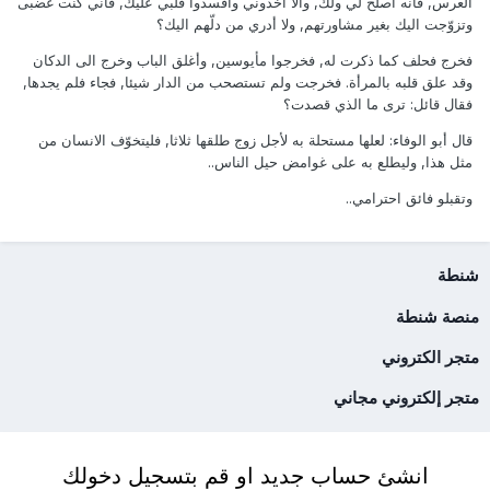
العرس, فانه أصلح لي ولك, والا أخذوني وأفسدوا قلبي عليك, فاني كنت غضبى
وتزوّجت اليك بغير مشاورتهم, ولا أدري من دلّهم اليك؟
فخرج فحلف كما ذكرت له, فخرجوا مأيوسين, وأغلق الباب وخرج الى الدكان
وقد علق قلبه بالمرأة. فخرجت ولم تستصحب من الدار شيئا, فجاء فلم يجدها,
فقال قائل: ترى ما الذي قصدت؟
قال أبو الوفاء: لعلها مستحلة به لأجل زوج طلقها ثلاثا, فليتخوّف الانسان من
مثل هذا, وليطلع به على غوامض حيل الناس..
وتقبلو فائق احترامي..
شنطة
منصة شنطة
متجر الكتروني
متجر إلكتروني مجاني
انشئ حساب جديد او قم بتسجيل دخولك