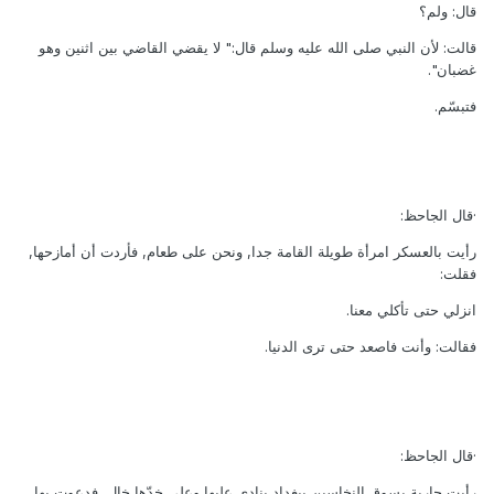
قال: ولم؟
قالت: لأن النبي صلى الله عليه وسلم قال:" لا يقضي القاضي بين اثنين وهو
غضبان".
فتبسّم.
·قال الجاحظ:
رأيت بالعسكر امرأة طويلة القامة جدا, ونحن على طعام, فأردت أن أمازحها,
فقلت:
انزلي حتى تأكلي معنا.
فقالت: وأنت فاصعد حتى ترى الدنيا.
·قال الجاحظ:
رأيت جارية بسوق النخاسين ببغداد ينادي عليها وعلى خدّها خال, فدعوت بها