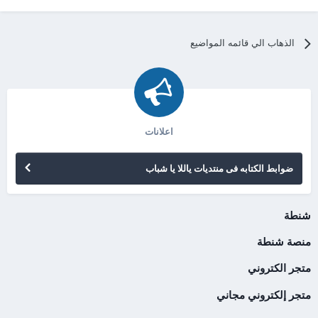
الذهاب الي قائمه المواضيع
اعلانات
ضوابط الكتابه فى منتديات ياللا يا شباب
شنطة
منصة شنطة
متجر الكتروني
متجر إلكتروني مجاني