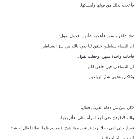
فأعجب بذلك من قولها وأمسكها.
·مرّ شاعر بنسوة فأعجبه شأنهن, فجعل يقول:
ان النساء شياطين خلقن لنا نعوذ بالله من شرّ الشياطين
فأجابته واحدة منهن, وجعلت تقول:
ان النساء رياحين خلقن لكم
وكلكم يشتهي شمّ الرياحين
·كان شنّ من دهاة العرب, فقال:
والله لأطوفنّ حتى أجد امرأة مثلي, فأتزوجها.
فسار حتى لقي رجلا يريد قرية يريدها شنّ, فصحبه, فلما انطلقا قال له شنّ:
أتحملني أم أحملك؟