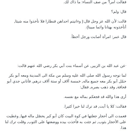
فقالت امرأ’ من صف النساء: ما ذاك لك.
قال: ولم؟
قالت: لأن الله عز وجل قال:{ وءاتيتم احداهن قنطارا فلا تأخذوا منه شيئا,
أتأخذونه بهتانا واثما مبينا}.
قال عمر: امرأة أصابت ورجل أخطأ.
·عن عبد الله بن الزبير, عن أسماء بنت أبي بكر رضي الله عنهم قالت:
لما توجه رسول الله صلى الله عليه وسلم من مكة الى المدينة ومعه أبو بكر
حمّل أبو بكر معه جميع ماله, خمسة آلاف أو ستة آلاف درهم, فأتاني جدي أبو
قحافة, وقد ذهب بصره, فقال:
أرى هذا والله قد فجعكم بماله مع نفسه.
فقالت: كلا يا أبت, قد ترك لنا خيرا كثيرا.
فعمدت الى أحجار جعلتها في كوة البيت كان أبو كبر يحصّل ماله فيها, وغطيت
على الأحجار بثوب, ثم جئت به فأخذت بيده ووضعتها على الثوب, وقلت ترك لنا
هذا.