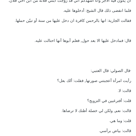
أن يكون فيه الأجر وأنا أشهدكم أني قد زوّجت ابنتي فلانة من ابن أخي فلان.
فلما انقضى ذلك قال الشيخ: أدخلوها عليه.
فقالت الجارية: انها بالرحمن كافرة ان دخل عليها من سنة أو تبيّن حملها.
قال: فمادخل عليها الا بعد حول, فعلم أبوها أنها احتالت عليه.
·قال الصولي: قال العتبي:
رأيت امرأة أعجبتني صورتها, فقلت: ألك بعل؟
قالت: لا.
قلت: أفترغبين في التزويج؟
قالت: نعم, ولكن لي خصلة أظنك لا ترضاها.
قلت: وما هي.
قالت: بياض برأسي.