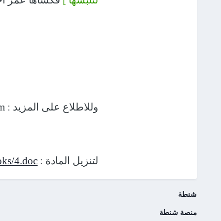
لتلبسها ]
فكساها عمر أخًا
وللاطلاع على المزيد : www.asskeenh.com
لتنزيل المادة :
oks/4.doc
شنطة
منصة شنطة