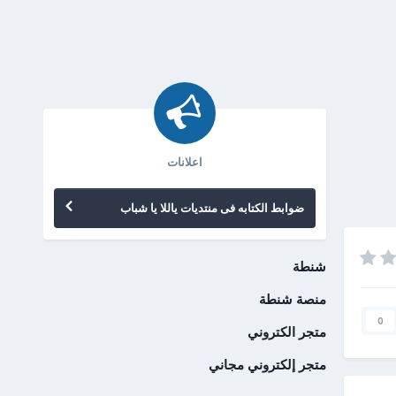
اعلانات
ضوابط الكتابه فى منتديات ياللا يا شباب
شنطة
منصة شنطة
0
متجر الكتروني
متجر إلكتروني مجاني