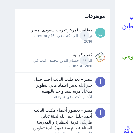
ِي
موضوعات
ِطِينَ
مطلوب لمركز تدريب سعودى بمصر
3
نرمين سالم
· كتب في
January 16,
2016
كعب كوباية
 وهي
12
المدرب حسام الدين محمد
· كتب في
June 4, 2011
مصر - بعد طلب النائب أحمد خليل
خير الله تدبير اعتماد مالي لتطوير
0
مدخل قرية سند واحد بالنهضة
الأخبار
· كتب في
July 3
مصر - بحضور أعضاء مكتب النائب
أحمد خليل خير الله لجنة تعاين
0
طريقي قرية الحظيرة و المدرسة
الصناعية بالنهضة تمهيدًا لبدء تطويره
ُوكُمْ