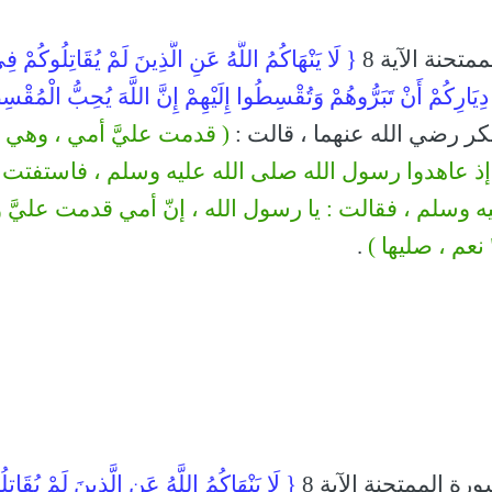
متحنة الآية 8
{ لَا يَنْهَاكُمُ اللَّهُ عَنِ الَّذِينَ لَمْ يُقَاتِلُوكُمْ ف
يَارِكُمْ أَنْ تَبَرُّوهُمْ وَتُقْسِطُوا إِلَيْهِمْ إِنَّ اللَّهَ يُحِبُّ الْمُقْس
ر رضي الله عنهما ، قالت :
( قدمت عليَّ أمي ، وهي
 عاهدوا رسول الله صلى الله عليه وسلم ، فاستفتت
 وسلم ، فقالت : يا رسول الله ، إنّ أمي قدمت عليَّ
 نعم ، صليها )
.
ورة الممتحنة الآية 8
{ لَا يَنْهَاكُمُ اللَّهُ عَنِ الَّذِينَ لَمْ يُقَاتِل