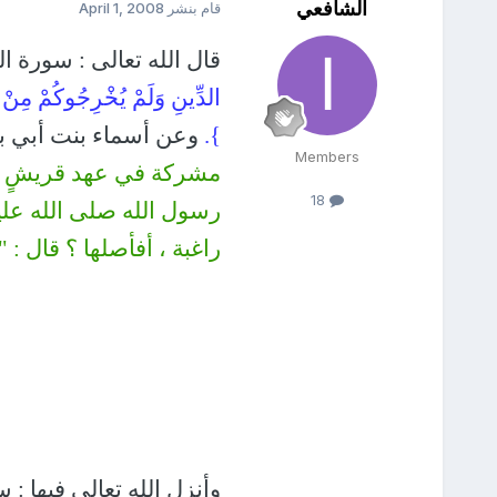
الشافعي
قام بنشر
April 1, 2008
قال الله تعالى : سورة الم
الدِّينِ وَلَمْ يُخْرِجُوكُمْ مِنْ دِ
}.
وعن أسماء بنت أبي بك
Members
مشركة في عهد قريشٍ إذ
18
رسول الله صلى الله عليه
راغبة ، أفأصلها ؟ قال : "
وأنزل الله تعالى فيها : س