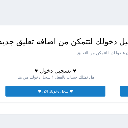
ل دخولك لتتمكن من اضافه تعليق جديد
عضوا لدينا لتتمكن من التعليق
♥ تسجيل دخول ♥
هل تمتلك حساب بالفعل ؟ سجل دخولك من هنا.
♥ سجل دخولك الان ♥