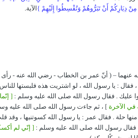
نْ دِيَارِكُمْ أَنْ تَبَرُّوهُمْ وَتُقْسِطُوا إِلَيْهِمْ }
الآية.
عنهما – ( أنّ عمر بن الخطاب - رضي الله عنه - رأى 
فقال : يا رسول الله ، لو اشتريت هذه فلبستها للناس
وا عليك . فقال رسول الله صلى الله عليه وسلم :
[ إنّما
 في الآخرة
] ، ثم جاءت رسول الله صلى الله عليه وس
نها حلة . فقال عمر : يا رسول الله كسوتنيها ، وقد قلت
فقال رسول الله صلى الله عليه وسلم :
[ إنّي لم أكسك