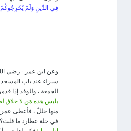
فِي الدِّينِ وَلَمْ يُخْرِجُوكُمْ مِ
وعن ابن عمر - رضي الله 
سيراء عند باب المسجد ، 
الجمعة ، وللوفد إذا قدم
يلبس هذه مَن لا خلاق له
منها حللٌ ، فأعطى عمر م
في حلة عطارد ما قلت؟ 