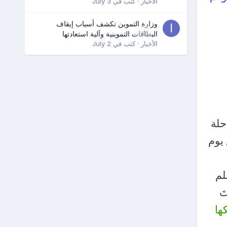
الأخبار
· كتب في
July 3
وزارة التموين تكشف أسباب إيقاف
0
البطاقات التموينية وآلية استعادتها
الأخبار
· كتب في
July 2
حلة
 يوم
لم
َ
ها