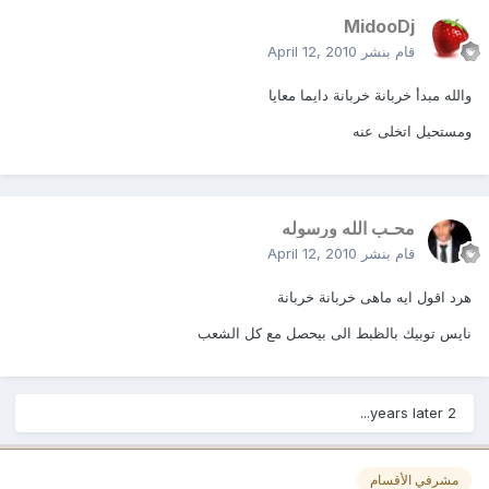
MidooDj
قام بنشر
April 12, 2010
والله مبدأ خربانة خربانة دايما معايا
ومستحيل اتخلى عنه
محـب الله ورسوله
قام بنشر
April 12, 2010
هرد اقول ايه ماهى خربانة خربانة
نايس توبيك بالظبط الى بيحصل مع كل الشعب
2 years later...
مشرفي الأقسام