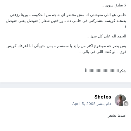
لا تعليق سوى ..
حلمى هو اللى معيشنى انا مش منتظر اى حاجه من الحكومه .. وربنا رزقنى
بصحبه كويسه بتشاركنى فى حلمى ده .. ورافعين شعار ( هنوصل يعنى هنوصل
)
الحمد لله على كل شئ ..
بس بصراحة موضوع اكثر من رائع يا سمسم .. بس متهيألى انا اعرفك كويس
قوى .. لو كنت اللى فى بالى ..
شكراااااااااااااااااااااااااااااً
Shetos
قام بنشر
April 5, 2008
عندما تشعر