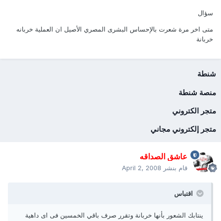
سؤال
متى اخر مرة شعرت بالإحساس البشرى المصري الأصيل ان العملية خربانه
خربانة
شنطة
منصة شنطة
متجر الكتروني
متجر إلكتروني مجاني
عاشق الصداقه
قام بنشر
April 2, 2008
اقتباس
ينتابك الشعور بأنها خربانة وتقرر صرف باقي الخمسين فى اى داهية