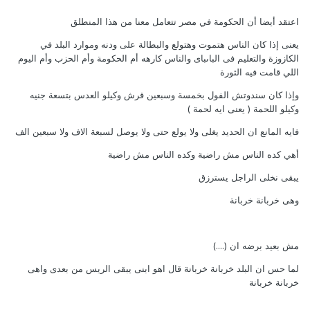
اعتقد أيضا أن الحكومة في مصر تتعامل معنا من هذا المنطلق
يعنى إذا كان الناس هتموت وهتولع والبطالة على ودنه وموارد البلد في
الكازوزة والتعليم فى الباىباى والناس كارهه أم الحكومة وأم الحزب وأم اليوم
اللي قامت فيه الثورة
وإذا كان سندوتش الفول بخمسة وسبعين قرش وكيلو العدس بتسعة جنيه
وكيلو اللحمة ( يعنى ايه لحمة )
فايه المانع ان الحديد يغلى ولا يولع حتى ولا يوصل لسبعة الاف ولا سبعين الف
أهي كده الناس مش راضية وكده الناس مش راضية
يبقى نخلى الراجل يسترزق
وهى خربانة خربانة
مش بعيد برضه ان (....)
لما حس ان البلد خربانة خربانة قال اهو ابنى يبقى الريس من بعدى واهى
خربانة خربانة