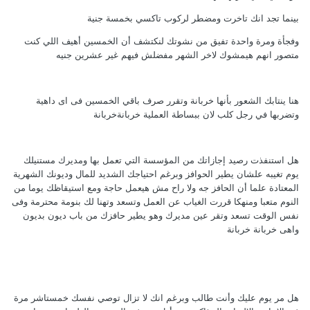
بينما تجد انك تاخرت ومضطر لركوب تاكسي بخمسة جنية
وفجأة ومرة واحدة تفيق من نشوتك لنكتشف أن الخمسين أهيف اللي كنت
متصور انهم هيمشوك لاخر الشهر مفضلش فيهم غير عشرين جنيه
هنا ينتابك الشعور بأنها خربانة وتقرر صرف باقي الخمسين فى اى داهية
وتضربها في رجل كلب لان ببساطة العملية خربانةخربانة
هل استنفذت رصيد إجازاتك من المؤسسة التي تعمل بها ومديرك مستنيلك
يوم تغيبه علشان يطير الحوافز وبرغم احتياجك الشديد للمال وديونك الشهرية
المعتادة علما أن الحافز جه ولا راح مش هيعمل حاجة ومع استيقاظك يوما من
النوم متعبا ومنهكا قررت الغياب عن العمل وتسعد وتهنا لك بنومة محترمة وفى
نفس الوقت تسعد وتقر عين مديرك وهو يطير حافزك من باب ديون بديون
واهى خربانة خربانة
هل مر يوم عليك وأنت طالب وبرغم انك لا تزال توصي نفسك خمستاشر مرة