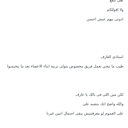
ولا اقوللكم
ادونى بيهم عيش احسن
استاذى العارف
طيب ما تيجي نعمل فريق مخصوص يتولى تربية ابناء الاعضاء بعد ما يتحبسوا
لكن مين اللى فى بالك يا عارف
والله واضح انك بتشبه على
على العموم لو معرقتنيش يبقى احتمال اتنين غيرنا