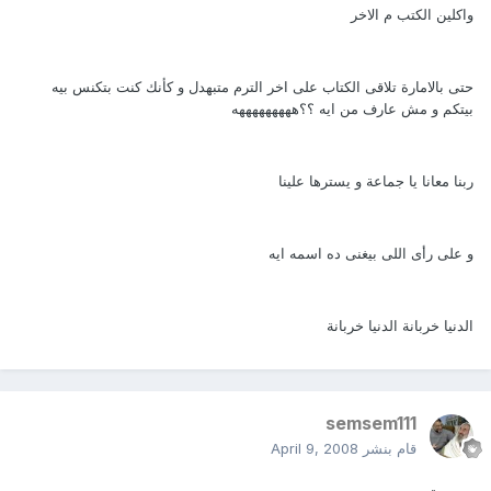
واكلين الكتب م الاخر
حتى بالامارة تلاقى الكتاب على اخر الترم متبهدل و كأنك كنت بتكنس بيه
بيتكم و مش عارف من ايه ؟؟هههههههههه
ربنا معانا يا جماعة و يسترها علينا
و على رأى اللى بيغنى ده اسمه ايه
الدنيا خربانة الدنيا خربانة
semsem111
قام بنشر
April 9, 2008