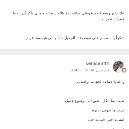
انك بخير وبصحة جيدة وعلى صلة جيدة بالله سبحانه وتعالى تأكد أن الدنيا
عمرانه عمرانه
شكراً يا سمسم على موضوعك الجميل جداً واللى هيحبسنا قريب
semsem111
قام بنشر
April 6, 2008
والله يا جماعة لخجلتم تواضعى
طيب لما الكل متفق انه موضوع جميل
طيب ما تدونى جايزه
انشلله حتى خمسة جنيه
اهى تنفع