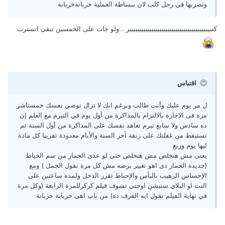
وتضربها في رجل كلب لان ببساطة العملية خربانةخربانة
كتييييييييييييييييييييييييييييييييييييييييير .. ولو جات على الخمسين تبقى اتسترت
اقتباس
ل مر يوم عليك وأنت طالب وبرغم انك لا تزال توصي نفسك خمستاشر
مرة فى الاجازة بالالتزام بالمذاكرة من أول يوم في التيرم مع العلم إن
ده سادس ولا سابع تيرم تعاهد نفسك على المذاكرة من أول السنة ثم
تستيقظ من غفلتك على زنقة آخر السنة والأيام معدودة تقريبا كل مادة
ليها يوم وربع
يعنى مش هتخلص مش هتخلص حتى لو عدى الحمار من سم الخياط
(جديدة الحمار دى اهو تغيير برضه مش كل مرة نقول الجمل ) ومع
الإحساس الرهيب باليأس والإحباط تقرر الدخل ولمدة ساعتين على
النت او البلاي ستيشن اوحتى تشوف فيلم كركرللمرة الرابعة (وكل مرة
في نهاية الفيلم تقول ايه القرف ده) من باب اهى خربانة خربانة