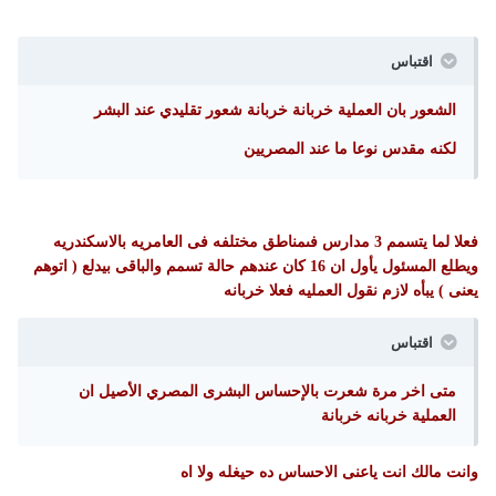
اقتباس
الشعور بان العملية خربانة خربانة شعور تقليدي عند البشر
لكنه مقدس نوعا ما عند المصريين
فعلا لما يتسمم 3 مدارس فىمناطق مختلفه فى العامريه بالاسكندريه
ويطلع المسئول يأول ان 16 كان عندهم حالة تسمم والباقى بيدلع ( اتوهم
يعنى ) يبأه لازم نقول العمليه فعلا خربانه
اقتباس
متى اخر مرة شعرت بالإحساس البشرى المصري الأصيل ان
العملية خربانه خربانة
وانت مالك انت ياعنى الاحساس ده حيغله ولا اه