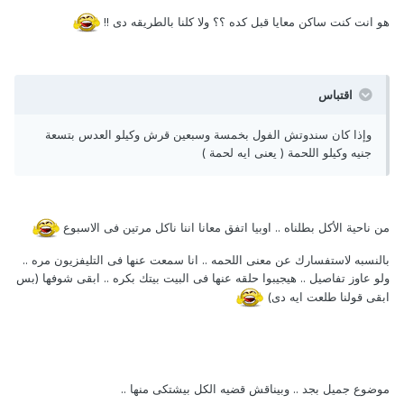
هو انت كنت ساكن معايا قبل كده ؟؟ ولا كلنا بالطريقه دى !!
اقتباس
وإذا كان سندوتش الفول بخمسة وسبعين قرش وكيلو العدس بتسعة
جنيه وكيلو اللحمة ( يعنى ايه لحمة )
من ناحية الأكل بطلناه .. اوبيا اتفق معانا اننا ناكل مرتين فى الاسبوع
بالنسبه لاستفسارك عن معنى اللحمه .. انا سمعت عنها فى التليفزيون مره ..
ولو عاوز تفاصيل .. هيجيبوا حلقه عنها فى البيت بيتك بكره .. ابقى شوفها (بس
ابقى قولنا طلعت ايه دى)
موضوع جميل بجد .. وبيناقش قضيه الكل بيشتكى منها ..