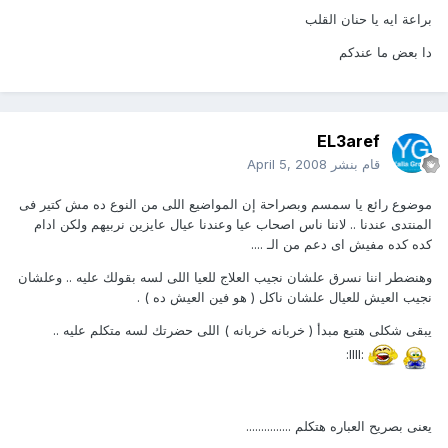
براعة ايه يا حنان القلب
دا بعض ما عندكم
EL3aref
قام بنشر
April 5, 2008
موضوع رائع يا سمسم وبصراحة إن المواضيع اللى من النوع ده مش كتير فى
المنتدى عندنا .. لاننا ناس اصحاب عيا وعندنا عيال عايزين نربيهم ولكن ادام
كده كده مفيش اى دعم من الـ ....
وهنضطر اننا نسرق علشان نجيب العلاج للعيا اللى لسه بقولك عليه .. وعلشان
نجيب العيش للعيال علشان ناكل ( هو فين العيش ده ) .
يبقى شكلى هتبع مبدأ ( خربانه خربانه ) اللى حضرتك لسه متكلم عليه ..
:llll:
يعنى بصريح العباره هتكلم ...............