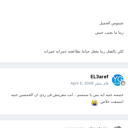
شيتوس الجميل
ربنا ما يجيب حبس
لكن بالفعل ربنا يجعل حياتنا بطاعغته عمرانه عمرانه
EL3aref
قام بنشر
April 6, 2008
خمسه جنيه ايه بس يا سمسم .. انت مقريتش فى ردى ان الخمسين جنيه
اتنسفت خلاص