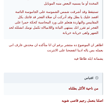
المخدة أو ما يسميه البعض منبه الموبايل
تستيقظ وقد أشرقت شمس الشموسة على الجاموسة النائمة
اقصد عليك يا بطل وقد أدركت أن صلاة الفجر قد فاتتك بكل
المقاييس والنهاردة هتعلم على ورد المحاسبة كحكة حمرا على
الفجر ثم تقرر انك بمنتهى التباتة واللامبالاه تكمل نومك انشلله لحد
الضهر واهى خربانة خربانة
اظاهر ان الموضوع ده منتشر برغم ان انا متأكده ان محدش عارف انى
بعمله بس ياله ادينا اتفضحنا على الانترنت
يشماتة ابله ظاظا فيه
اقتباس
من ناحية الأكل بطلناه
اصلنا بنعمل رجيم قاصى شويه