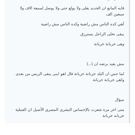
فايه المانع ان الحديد يغلى ولا يولع حتى ولا يوصل لسبعة الاف ولا
سبعين الف
أهي كده الناس مش راضية وكده الناس مش راضية
يبقى نخلى الراجل يسترزق
وهى خربانة خربانة
مش بعيد برضه ان (....)
لما حس ان البلد خربانة خربانة قال اهو ابنى يبقى الريس من بعدى
واهى خربانة خربانة
سؤال
متى اخر مرة شعرت بالإحساس البشرى المصري الأصيل ان العملية
خربانه خربانة