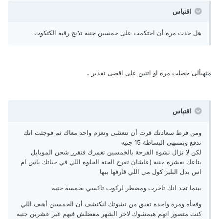
اقتباس
هل حدث مرة أن احتكمت على خمسين جنيه تذبح رقبة الكتكوت
متهيألى حصلت مرة او اتنين على اقصى تقدير ..
اقتباس
ومن فرط سعادتك قرت أن تتعشى وتعزم واحد معاك ثم فوجئت انك
تدفع وبمنتهى البساطة 15 جنيه
لكن لا تزال نشوة الفرحة بالخمسين تغمرك فتقرر شحن الموبايل
بتاعك بعشرة جنية (علشان تفرح الحتة الحلوة اللي في حياتك باس ام
اس بدل البليز كول مي اللي قارفها بيها
بينما تجد انك تاخرت ومضطر لركوب تاكسي بخمسة جنية
وفجأة ومرة واحدة تفيق من نشوتك لنكتشف أن الخمسين أهيف اللي
كنت متصور انهم هيمشوك لاخر الشهر مفضلش فيهم غير عشرين جنيه