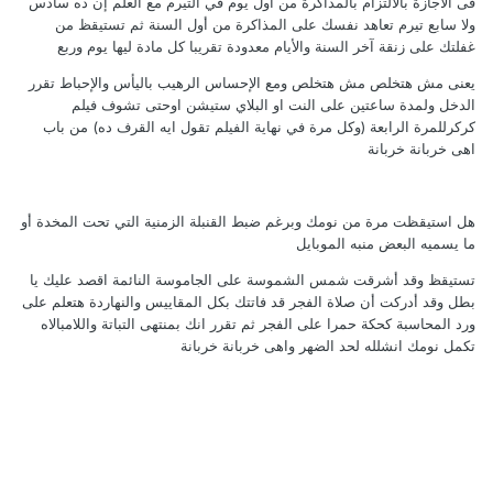
فى الاجازة بالالتزام بالمذاكرة من أول يوم في التيرم مع العلم إن ده سادس
ولا سابع تيرم تعاهد نفسك على المذاكرة من أول السنة ثم تستيقظ من
غفلتك على زنقة آخر السنة والأيام معدودة تقريبا كل مادة ليها يوم وربع
يعنى مش هتخلص مش هتخلص ومع الإحساس الرهيب باليأس والإحباط تقرر
الدخل ولمدة ساعتين على النت او البلاي ستيشن اوحتى تشوف فيلم
كركرللمرة الرابعة (وكل مرة في نهاية الفيلم تقول ايه القرف ده) من باب
اهى خربانة خربانة
هل استيقظت مرة من نومك وبرغم ضبط القنبلة الزمنية التي تحت المخدة أو
ما يسميه البعض منبه الموبايل
تستيقظ وقد أشرقت شمس الشموسة على الجاموسة النائمة اقصد عليك يا
بطل وقد أدركت أن صلاة الفجر قد فاتتك بكل المقاييس والنهاردة هتعلم على
ورد المحاسبة كحكة حمرا على الفجر ثم تقرر انك بمنتهى التباتة واللامبالاه
تكمل نومك انشلله لحد الضهر واهى خربانة خربانة