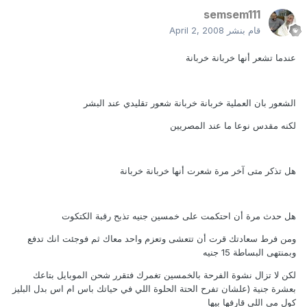
semsem111
قام بنشر
April 2, 2008
عندما تشعر أنها خربانة خربانة
الشعور بان العملية خربانة خربانة شعور تقليدي عند البشر
لكنه مقدس نوعا ما عند المصريين
هل تذكر متى آخر مرة شعرت أنها خربانة خربانة
هل حدث مرة أن احتكمت على خمسين جنيه تذبح رقبة الكتكوت
ومن فرط سعادتك قرت أن تتعشى وتعزم واحد معاك ثم فوجئت انك تدفع
وبمنتهى البساطة 15 جنيه
لكن لا تزال نشوة الفرحة بالخمسين تغمرك فتقرر شحن الموبايل بتاعك
بعشرة جنية (علشان تفرح الحتة الحلوة اللي في حياتك باس ام اس بدل البليز
كول مي اللي قارفها بيها