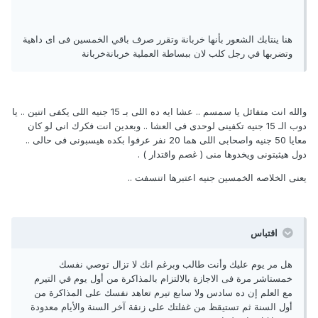
هنا ينتابك الشعور بأنها خربانة وتقرر صرف باقي الخمسين فى اى داهية
وتضربها في رجل كلب لان ببساطة العملية خربانةخربانة
والله انت متفائل يا سمسم .. عشا ايه ده اللى بـ 15 جنيه اللى يكفى اتنين .. يا
دوب الـ 15 جنيه تكفينى لوحدى فى العشا .. وبعدين انت فكرك انى لو كان
معايا 50 جنيه واصحابى اللى هما 20 نفر عرفوا بكده هيسبونى فى حالى ..
دول هيثبتونى ويخدوها منى ( غصم واقتدار ) .
يعنى الخلاصه الخمسين جنيه اعتبرها اتنسفت ..
اقتباس
هل مر يوم عليك وأنت طالب وبرغم انك لا تزال توصي نفسك
خمستاشر مرة فى الاجازة بالالتزام بالمذاكرة من أول يوم في التيرم
مع العلم إن ده سادس ولا سابع تيرم تعاهد نفسك على المذاكرة من
أول السنة ثم تستيقظ من غفلتك على زنقة آخر السنة والأيام معدودة