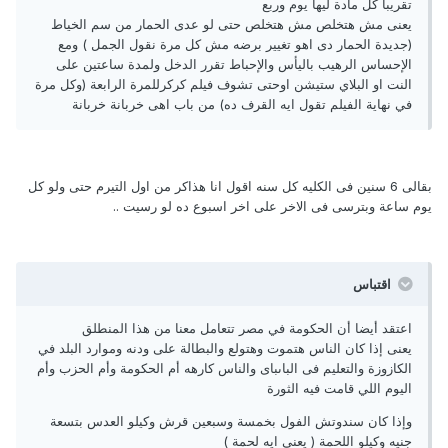
تقريبا كل مادة ليها يوم وربع
يعنى مش هتخلص مش هتخلص حتى لو عدى الحمار من سم الخياط
(جديدة الحمار دى اهو تغيير برضه مش كل مرة نقول الجمل ) ومع
الإحساس الرهيب باليأس والإحباط تقرر الدخل ولمدة ساعتين على
النت او البلاي ستيشن اوحتى تشوف فيلم كركرللمرة الرابعة (وكل مرة
في نهاية الفيلم تقول ايه القرف ده) من باب اهى خربانة خربانة
بقالى 6 سنين فى الكليه كل سنه اقول انا هذاكر من اول التيرم حتى ولو كل
يوم ساعة وبترسى فى الاخر على اخر اسبوع ده لو رسيت ..
اقتباس
اعتقد أيضا أن الحكومة في مصر تتعامل معنا من هذا المنطلق
يعنى إذا كان الناس هتموت وهتولع والبطالة على ودنه وموارد البلد في
الكازوزة والتعليم فى الباىباى والناس كارهه أم الحكومة وأم الحزب وأم
اليوم اللي قامت فيه الثورة
وإذا كان سندوتش الفول بخمسة وسبعين قرش وكيلو العدس بتسعة
جنيه وكيلو اللحمة ( يعنى ايه لحمة )