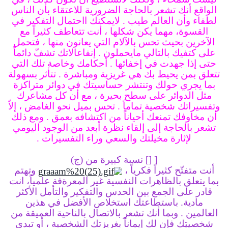
الواقع أنك تشعر بالحاجة الضرورية للاعتقاء بأن الناس
لطفاء وأن العالم طيب .
لايمكنك ااحتمال التفكير في
القسوة، مهما يكن شكلها ،
أنت تتعاطف كثيراً مع
الآخرين
بحيث تحس بالآلام التي يعانون منها ، فتحمل
على كتفيك بالتالي مايحملون .
إنفاعالاتك تشفّ دائماً
حتى إذا جهدت في إخفائها .
أحكامك وخاصة تلك التي
تتعلق بمن يحيط بك هي غريزية ومباشرة .
تتأثر بسهولة
بما يجري حولك وتنتشر حساسيتك في دوائر متراكزة
مثل الدوائر على سطح بحيرة ،
مع أن كل مشاعرك
وتفسيراتك شخصية تماماً .
تحس بميل نحو الغامض ، إلاّ
أن مخاوفك تمنعك أحياناً من اكتشافه بعمق .
ومع ذلك
تشعر بالحاجة إلى إلقاء نظرة أبعد من الوجود اليومي
لإثارة مخيلتك والسعي وراء التفسيرات .
[
[]
نسبة كبيرة من (ج)
أنت متفتّح كثيراً فكرياً ،
وتهتم
بما يتعلق بالظاهرات النفسية غير المعرةفة علمياً،
انت
قادر على الجمع بين الحدس والتفكير والتأمل الأكثر
مادية.
باستطاعتك استخلاص الأفضل في هذين
العالمين .
وبما أنك تشعر بالاتصال بالناحية العميقة من
شخصيتك فإن لك إيماناً بغريزتك الشخصية ، أو تبدي