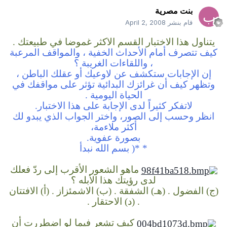
بنت مصرية
قام بنشر
April 2, 2008
يتناول هذا الاختبار القسم الأكثر غموضاً في طبيعتك .
كيف تتصرف أمام الأحداث الخفية ،
والمواقف المرعبة
، واللقاءات الغريبة ؟
إن الإجابات ستكشف عن لاوعيك أو عقلك الباطن ،
وتظهر كيف أن غرائزك البدائية تؤثر على مواقفك في
الحياة اليومية .
لاتفكر كثيراً لدى الإجابة على هذا الاختبار.
انظر وحسب إلى الصور،
واختر الجواب الذي يبدو لك
أكثر ملاءمة،
بصورة عفوية.
* *(
بسم الله نبدأ
ماهو الشعور الأقرب إلى ردّ فعلك
لدى رؤيتك هذا الأبله ؟
(ج) الفضول .
(هـ) الشفقة .
(ب) الاشمئزاز .
(أ) الافتتان
.
(د) الاحتقار .
كيف تشعر فيما لو اضطررت أن