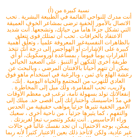
نسبة كبيرة من (أ)
أنت مدرك للنواحي القائمة في الطبيعة البشرية .
تحب
الاتصال بالأمور الخفية
ترضى بمشاعر الخوف العميقة
التي تشكل جزءاً هاماً من حياتك، وتشجعها.
أنت شديد
الاعتقاد بالخرافات .
تحب أن تمتلك قوى تتعلق
بالظاهرات النفسيةغير المعروفة علمياً ، وتعلّق أهمية
كبيرة على الإشارات أو الهواجس إلى درجة أنك تتخذ
القرارات يوماً فيوماً ، بمساعدة أوروسكوبك، أو أي
طريقة أخرى للتكهن أو التنبؤ .
على الصعيد الخيالي
يمكن أن تتهم أحياناً بالافتتان المرضي ، وبالبحث عن
رعشة
الهلع بأي ثمن ، وبالرغبة في استخدام ماهو فوق
العادي للتهرب من المجتمع
والحياة اليومية .
إنك،
ولاريب، تحب المقامرة، ولك ميل إلى المخاطرة .
إنفعالاتك تولد بسهولة تامة،
ترغب في معظم الأوقات
في مدّ أحاسيسك واختباراتك إلى أقصى حد.
ميلك إلى
الأمور الخفية تثيرها جزئياً مواهب حقيقية من الحدس
والتفهم ،
كما يثيرها جزئياً ، من ناحية أخرى ، سعيك
وراء الأحاسيس .
أنت تفكر وتتصرب تبعاً لغريزتك .
يمكن، بوجه الاحتمال، أن تجد نفسك غالباً في حالات
غير عادية،
ولكن لاتأخذ ذلك بعين الاعتبار كثيراً لأنه ربما