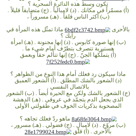
تكون وسط هذه الدائرة السحرية ؟
(أ) مسمّراً في مكانك .
(د) لامبالياً .
(ج) متضايقاً قليلاً .
(ب) أكثر الناس قلقاً .
(هـ) مسروراً ،
بالأحرى
ماذا تمثّل هذه المرأة في
رأيك ؟
(ب) إنها صورة كابوس .
(د) إنها مجنونة .
(هـ) امرأة
هستيرية تتصرف بتطرّف أمام شيء ما .
(أ) يتملّكها الجنّ .
(ج) إنها تتألم حقاً وبعمق
ماذا سيكون رد فعلك أمام هذا النوع من الظواهر ؟
(د) الشعور بالشك المطلق .
(أ) الشعور العميق
بالاتصال النفسي .
(ج) الشعور بالشك ولكن مع الحيرة أيضاً .
(ب) الشعور
الذي يجعل الدم يتجمّد في عروقي .
(هـ) الدهشة
المصحوبة بذكريات الخوف في طفولتي الأولى
ماهو ردّ فعلك تجاهه ؟
(ب) مروّع .
(د) لامبالٍ .
(ج) فضولي .
(هـ) مسرور ،
بالأحرى .
(أ) قلق