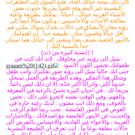
كان ذلك نتيجة خيالك الحاد.
هذه الميول إلى الظاهرات
النفسية غير المعروفة علمياً يعززها حدوث بعض
الأشياء الغريبة حولك ، أحياناً .
يمكنك بطريقة واعية
معالجة الأحداث والأحاسيس ،
وتكون ميالاً أيضاً إلى
رؤية معانٍ لاتُـصَدّق في حالات يجدك سواك ممّـن
هم
أقل خيالاً وقصوراً منك ، طبيعية جداً .
إن اهتمامك
بالأمور الخفية يضيف بعداً ومعنى إلى حياتك هما ثمينان
جداً بالنسبة إليك
]
{
[]نسبة كبيرة من (ب)
تميل إلى رؤيته عبر مخاوفك .
لابد أنك كنت في
طفولتك تخشى اللون الأسود .
حتى انك حالياً تميل الى رؤية صور تفكيرك وأنت طفل
وشكل هذا التفكير.
وهذه الطريقة في العمل تمنحك
حدساً أكبر، وادراكاً اكثر حدّة،
الا ان ذلك ليس دائماً
مريحاً لك .
في احيان كثيرة تحسّ بالرغبة في المعرفة
والفهم، وفي الوقت نفسه لاتجرؤ على ذلك ، تحس
بالخوف، ومع ذلك انت مفتون .
لديك رغبة حارة في
الغوص في الامور الغامضة .
تحب ربما افلام الرعب
والحديث عن الامور الغامضة مع اصدقائك ، والاختبارات
الغريبة ،
والاجواء غير العادية، والاحساس بالتعرض الى
حالات مقلقة نوعاً ما .
أنت تعرف أن الطبيعة البشرية
ليست سمحاء ، ولكنك لاتستطيع أن تكون كذلك ،
في