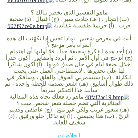
ماهو التفسير الذي يخطر ببالك ؟
(ب) إنتحار .
( هـ) حادث سير .
(ج) اغتيال .
(د) ضحية
حرب .
(أ) جريمة طقسية عقائدية
أنت في معرض شعبي . بماذا تحس إذا تكهّنت لك هذه
المرأة بأمر مزعج ؟
(د) أجد هذه الفكرة سخيفة جداً ، فلا أوليها أي اهتمام .
(ج) أنزعج في أول الأمر ، ثم أتردد وأتضايق . أكون حذراً
خلال بضعة أيام في حال صدق قولها .
(أ) أكون شاكراً
لها على تحذيرها ، لاستطاعتي العمل على تجنب
الكارثة .
(ب) سيسمرني الخوف والقلق ، وسأفكر في
ذلك طوال أسابيع .
(هـ) أشعر بصدمة للحظة واحدة ، ثم
سأنبذ هذا التفكير سريعاً
ماهو رد فعلك تجاه هذه المدالية
الجنائزية التي تضم خصلة شعر شخص ميت ؟
(هـ) شعور غريب ولكن غير مؤذٍ .
(ج) عاطفي وقديم
الزيّ .
(ب) هذا يخيفني .
(أ) إنه تذكار حلو ورقيق .
(د)
سخيف للغاية.
الخلاصات