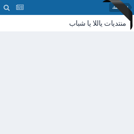
اختبر نفسك
منتديات ياللا يا شباب