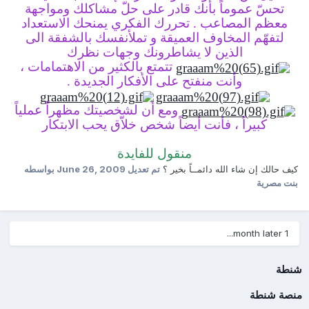
تحسّ عموماً بأنك قادر على حلّ مشاكلك ومواجهة
معظم المصاعب .
تحررك الفكري يمنحك الاستعداد
لتفهّم المخاوف العميقة و تملأنفسك
بالشفقة الى
الذين لا يشاطرونك وجهات نظرك
تتمتع بالكثير من الاهتمامات ،
وأنت منفتح على الأفكار الجديدة .
ومع أن لشخصيتك مظهراً عملياً
كبيراً ، فأنت أيضاً شخص خلاّق يحب الابتكار
منقول للفايدة
كيف حالك إن شاء الله دائمــاً بخير ؟
تم تعديل
June 26, 2009
بواسطه
بنت مصرية
1 month later...
شنطة
منصة شنطة