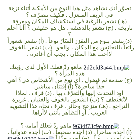
تصوّر أنك تشاهد مثل هذا النوع من الأمكنة أثناء نزهة
في الريف المنعزل . فكيف تتصرّف ؟
(هـ) تشعر بالرغبة في استكشاف المكان ومعرفة
تاريخه .
(ج) تشعر بالدهشة . هل هو حقيقي ؟ أأنا أحلم
؟
(د) تشعر بنوع من التقزز السّارّ نوعاً .
(أ) تشعر شعوراً
رائعاً بالتجانس مع المكان ، والجو .
(ب) تشعر بالخوف .
لاأحب هذا المكان ، يجب أن أغادره .
ماهو ردّ فعلك الأول لدى رؤيتك
هذه المرأة ؟
(ج) صدمة ثم فضول . أي نوع من الأشخاص هي؟ أهي
حقاً ساحرة؟
(أ) إفتتان مباشر.
أود التحدث إليها والتعرّف بها .
(د) قرف . لماذا
لاتُختطف ؟
(ب) الشعور بالخوف والغثيان . غريزة
التراجع .
(هـ) منزعج وحائر . قرف تجاه هذا التشويه
الغريب . أو التظاهر بأنني لاأراها.
ماهو ردّ فعلك أمامه ؟
(أ) أجده ساحراً .
(د) أجده سخيفاً .
(ب) أجده عدوانياً .
(هـ) أجده سوقياً .
(ج) أجده جذّاباً