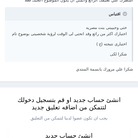
اشطرك علي تعليقك الرائع واتمني ان يكون الموضوع اعجبك فعلا
اقتباس
ختى وحبيبتى بنت مصريه
اختبارك اكثر من رائع وقد اتحتى لى الوقت لرؤية شخصيتى بوضوح تام
اختبارى نتيجته (ج )
شكرا لكى
شكرا علي مرورك يابسمة المنتدي
انشئ حساب جديد او قم بتسجيل دخولك
لتتمكن من اضافه تعليق جديد
يجب ان تكون عضوا لدينا لتتمكن من التعليق
انشئ حساب جديد