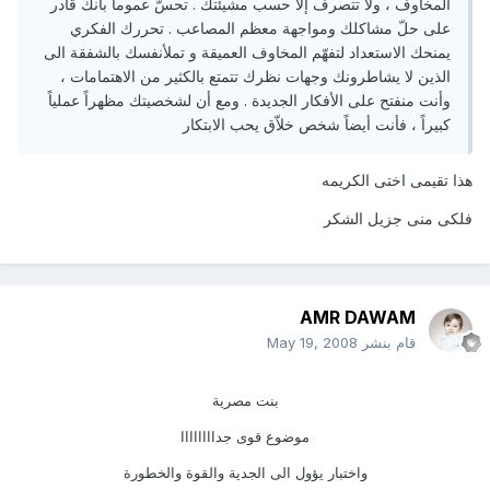
المخاوف ، ولا تتصرف إلاّ حسب مشيئتك . تحسّ عموماً بأنك قادر
على حلّ مشاكلك ومواجهة معظم المصاعب . تحررك الفكري
يمنحك الاستعداد لتفهّم المخاوف العميقة و تملأنفسك بالشفقة الى
الذين لا يشاطرونك وجهات نظرك تتمتع بالكثير من الاهتمامات ،
وأنت منفتح على الأفكار الجديدة . ومع أن لشخصيتك مظهراً عملياً
كبيراً ، فأنت أيضاً شخص خلاّق يحب الابتكار
هذا تقيمى اختى الكريمه
فلكى منى جزيل الشكر
AMR DAWAM
قام بنشر
May 19, 2008
بنت مصرية
موضوع قوى جداااااااا
واختبار يؤول الى الجدية والقوة والخطورة