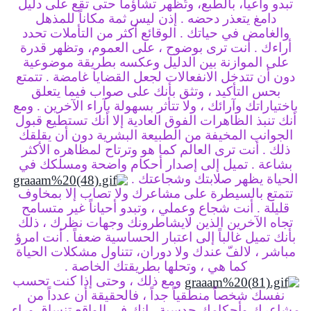
تبدو واعياً، بالطبع، وتُظهر تشاؤماً حتى تقع على دليل
دامغ يتعذر دحضه .
إذن ليس ثمة مكاناً للمذهل
والغامض في حياتك .
الوقائع أكثر من التأملات تحدد
أراءك .
أنت ترى بوضوح ، على العموم، وتظهر قدرة
على الموازنة بين الدليل وعكسه بطريقة موضوعية
دون أن تتدخل الانفعالات لجعل القضايا غامضة .
تتمتع
بحس التأكيد ، وتثق بأنك على صواب فيما يتعلق
باختياراتك وآرائك ،
ولا تتأثر بسهولة بآراء الآخرين .
ومع
أنك تنبذ الظاهرات الفوق العادية إلا أنك تستطيع قبول
الجوانب المخيفة
من الطبيعة البشرية دون أن يقلقك
ذلك .
أنت ترى العالم كما هو وترتاح لمظاهره الأكثر
بشاعة .
تميل إلى إصدار أحكام واضحة
ومسلكك في
الحياة يظهر صلابتك وشجاعتك .
تتمتع بالسيطرة على مشاعرك ولا تصاب إلا بمخاوف
قليلة .
أنت شجاع وعملي ، وتبدو أحياناً غير متسامح
تجاه الآخرين الذين لايشاطرونك وجهات نظرك ، ذلك
بأنك تميل غالباً إلى اعتبار الحساسية ضعفاً .
أنت امرؤ
مباشر ، لالفّ عندك ولا دوران، تتناول مشكلات الحياة
كما هي ،
وتحلها بطريقتك الخاصة .
ومع ذلك ، وحتى إذا كنت تحسب
نفسك شخصاً منطقياً جداً ، فالحقيقة أن
عدداً من
مشاعرك وأحكامك حدسية .
إنك في الواقع تنساق وراء