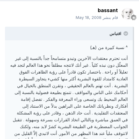
bassant
قام بنشر
May 18, 2008
اقتباس
^ نسبة كبيرة من (هـ)
أنت تحترم معتقدات الآخرين وتبدو متسامحاً جداً بالنسبة إلى غير
المعلّل دون نبذه كلياً . غير أنك لاتتجه مطلقاً نحو هذا العالم لتجد فيه
تعليلاً أو راحة . باختصار تكون قادراً على رؤية الظاهرات الفوق
العادية كامتداد للقوة البشرية أكثر منها كشيء يتجاوز السيطرة
البشرية . أنت تهتم بالعالم الحقيقي ، وتقرن المنطق بالخيال في
أحكامك على الناس والمواقف . تتمتع بطبيعة فضولية بالنسبة إلى
العالم المحيط بك وتسعى وراء المعرفة والفكر . تفضل إقامة
أفكارك ونظرياتك الخاصة على البراهين بدلاً من الاستناد إلى
المعتقدات التقليدية . أنت حاد الذهن ، وقادر على رؤية المشكلة
في العمق مباشرة وبالتالي اتخاذ القرارات بسرعة وسهولة . تتقبل
الجوانب المضطربة في الطبيعة البشرية كشرّ لابد منه، ولكنك
لاتتوقف ملياً عند هذا المظهر من الأمور. أنت لاتبدي إلاّ القليل من