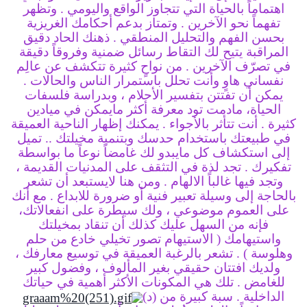
اهتماماً بالحياة التي تتجاوز الواقع واليومي .
وتظهر
تفهماً نحو الآخرين .
وتمتاز بدعم أحكامك الغريزية
بحسن الفهم والتحليل المنطقي .
ذهنك الحاد دقيق
المراقبة يتيح لك التقاط رسائل ضمنية وفروقاً دقيقة
في تصرّف الآخرين .
من نواحٍ كثيرة تتكشف عن عالِم
نفساني هاوٍ وأنت تحلل باستمرار الناس والحالات .
يمكن أن تفتتن بتفسير الأحلام ، وبدراسة فلسفات
الحياة، مادمت تود معرفة أكثر
مايمكن في ميادين
كثيرة .
أنت تتأثر بالأجواء .
يمكنك إظهار الناحية العميقة
في طبيعتك باستخدام حدسك وبتنمية مخيلتك ..
تميل
إلى استكشاف كل مايبدو لك غامضاً نوعاً ما بواسطة
تفكيرك .
تجد لذة في التثقف على المدنيات القديمة ،
وتجد فيها غالباً الالهام .
ومن هنا لايستبعد أن تشعر
بالحاجة إلى وسيلة تعبير فنية أو ضرورة للابداع .
مع أنك
على العموم موضوعي ، ولك سيطرة على انفعالاتك،
فإنه من السهل عليك كذلك أن تنقاد بمخيلتك
واستيهامك
( الاستيهام تصور تخيلي خادع من حلم
وهلوسة ) .
تشعر بالرغبة العميقة في توسيع معارفك ،
ولديك افتتان حقيقي بغير المألوف ،
وفضول كبير
للغامض .
تلك هي المكونات الأكثر أهمية في حياتك
الداخلية .
سبة كبيرة من (د)