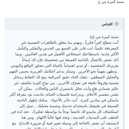
نسبة كبيرة من ج
اقتباس
نسبة كبيرة من (ج)
أنت متفتّح كثيراً فكرياً ، وتهتم بما يتعلق بالظاهرات النفسية غير
المعرةفة علمياً، انت قادر على الجمع بين الحدس والتفكير والتأمل
الأكثر مادية. باستطاعتك استخلاص الأفضل في هذين العالمين . وبما
أنك تشعر بالاتصال بالناحية العميقة من شخصيتك فإن لك إيماناً
بغريزتك الشخصية ، أو تبدي اهتماماً بالحياة التي تتجاوز الواقع واليومي
. وتظهر تفهماً نحو الآخرين . وتمتاز بدعم أحكامك الغريزية بحسن الفهم
والتحليل المنطقي . ذهنك الحاد دقيق المراقبة يتيح لك التقاط رسائل
ضمنية وفروقاً دقيقة في تصرّف الآخرين . من نواحٍ كثيرة تتكشف عن
عالِم نفساني هاوٍ وأنت تحلل باستمرار الناس والحالات . يمكن أن
تفتتن بتفسير الأحلام ، وبدراسة فلسفات الحياة، مادمت تود معرفة أكثر
مايمكن في ميادين كثيرة . أنت تتأثر بالأجواء . يمكنك إظهار الناحية
العميقة في طبيعتك باستخدام حدسك وبتنمية مخيلتك .. تميل إلى
استكشاف كل مايبدو لك غامضاً نوعاً ما بواسطة تفكيرك . تجد لذة في
التثقف على المدنيات القديمة ، وتجد فيها غالباً الالهام . ومن هنا
لايستبعد أن تشعر بالحاجة إلى وسيلة تعبير فنية أو ضرورة للابداع . مع
أنك على العموم موضوعي ، ولك سيطرة على انفعالاتك، فإنه من