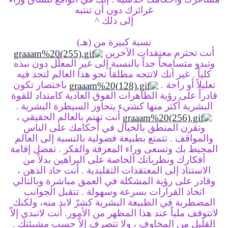
غرائزك دون أن تنتبه
إلى ذلك
^
نسبة كبيرة من (هـ)
أنت تحترم معتقدات الآخرين
وتبدو متسامحاً جداً بالنسبة إلى غير المعلّل دون نبذه
كلياً .
غير أنك لاتتجه مطلقاً نحو هذا العالم لتجد فيه
تعليلاً أو راحة .
باختصار تكون
قادراً على رؤية الظاهرات الفوق العادية كامتداد للقوة
البشرية
أكثر منها كشيء يتجاوز السيطرة البشرية .
أنت تهتم بالعالم الحقيقي ،
وتقرن المنطق بالخيال في أحكامك على الناس
والمواقف .
تتمتع بطبيعة فضولية بالنسبة إلى العالم
المحيط بك وتسعى وراء المعرفة والفكر .
تفضل إقامة
أفكارك ونظرياتك الخاصة على البراهين بدلاً من
الاستناد إلى
المعتقدات التقليدية .
أنت حاد الذهن ،
وقادر على رؤية المشكلة في العمق مباشرة
وبالتالي
اتخاذ القرارات بسرعة وسهولة .
تتقبل الجوانب
المضطربة في الطبيعة البشرية كشرّ لابد منه،
ولكنك
لاتتوقف ملياً عند هذا المظهر من الأمور.
أنت لاتبدي إلاّ
القليل من المخاوف ، ولا تتصرف إلاّ حسب مشيئتك .