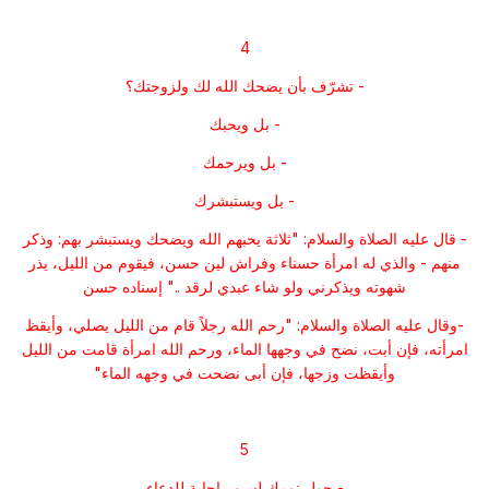
4
- تشرّف بأن يضحك الله لك ولزوجتك؟
- بل ويحبك
- بل ويرحمك
- بل ويستبشرك
- قال عليه الصلاة والسلام: "ثلاثة يحبهم الله ويضحك ويستبشر بهم: وذكر
منهم - والذي له امرأة حسناء وفراش لين حسن، فيقوم من الليل، يذر
شهوته ويذكرني ولو شاء عبدي لرقد .." إسناده حسن
-وقال عليه الصلاة والسلام: "رحم الله رجلاً قام من الليل يصلي، وأيقظ
امرأته، فإن أبت، نضح في وجهها الماء، ورحم الله امرأة قامت من الليل
وأيقظت وزجها، فإن أبى نضحت في وجهه الماء"
5
- حول نومك لسبب إجابة للدعاء