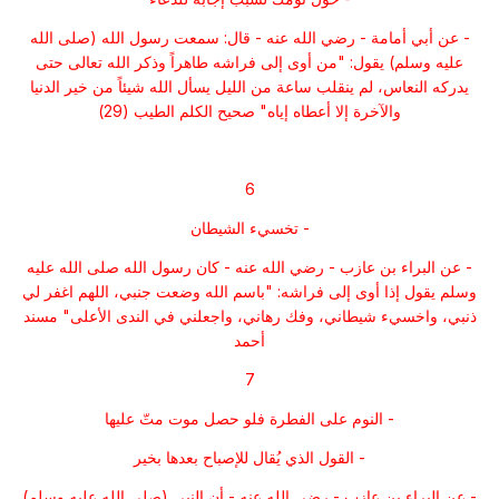
- عن أبي أمامة - رضي الله عنه - قال: سمعت رسول الله (صلى الله
عليه وسلم) يقول: "من أوى إلى فراشه طاهراً وذكر الله تعالى حتى
يدركه النعاس، لم ينقلب ساعة من الليل يسأل الله شيئاً من خير الدنيا
والآخرة إلا أعطاه إياه" صحيح الكلم الطيب (29)
6
- تخسيء الشيطان
- عن البراء بن عازب - رضي الله عنه - كان رسول الله صلى الله عليه
وسلم يقول إذا أوى إلى فراشه: "باسم الله وضعت جنبي، اللهم اغفر لي
ذنبي، واخسيء شيطاني، وفك رهاني، واجعلني في الندى الأعلى" مسند
أحمد
7
- النوم على الفطرة فلو حصل موت متّ عليها
- القول الذي يُقال للإصباح بعدها بخير
- عن البراء بن عازب - رضي الله عنه - أن النبي (صلى الله عليه وسلم)