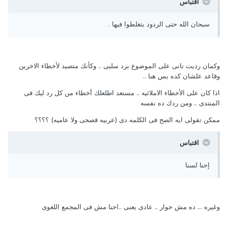
اقتباس
سبحان الله حتى الردود بتغلطوا فيها .
وكمان رديت تانى على الموضوع برد سلبى .. وكأنك متصيد لأخطاء الاخرين
وقاعد علشان كده بس هنا ..
اذا كان على الأخطاء الاملائيه .. مستعد اطلعلك أخطاء من كل رد ليك فى
المنتدى .. ومن ردك ده نفسه
ممكن تقولى ايه الصح فى الكلمه دى (عربيه فصحى ولا عاميه) ؟؟؟؟
اقتباس
إحنا لسنا
وغيره ... ده مش حوار .. عادى يعنى ..احنا مش فى المجمع اللغوى