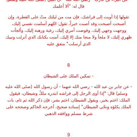
قال له: "ألا أعلمك
تقولها إذا أويت إلى فراشك، فإن مت من ليلتك متّ على الفطرة، وإن
أصبحت أصبحت وقد أصبت خيراً، تقول: اللهم أسلمت نفسي إليك،
ووجهت وجهي إليك، وفوضت أمري
إليك، رغبة ورهبة إليك، وألجأت
ظهري إليك، لا ملجأ ولا منجا منك إلا إليك، آمنت بكتابك الذي أنزلت ونبيك
الذي أرسلت" متفق عليه
8
- تمكين الملك على الشيطان
- عن جابر بن عبد الله - رضي الله عنهما - أن رسول الله (صلى الله عليه
وسلم) قال: "إذا أوى الرجل إلى فراشه ابتدره ملكٌ وشيطان، فيقول
الملك: اختم بخير، ويقول الشيطان: اختم بشر، فإن ذكر الله ثم نام، بات
الملك يكلؤه ونحّى الشيطان" إسناده صحيح، أخرجه الحاكم وصححه على
شرط مسلم ووافقه الذهبي
9