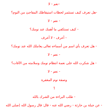
-نعم - لا
-هل تعرف كيف تستثمر لحظات استيقاظك المفاجئ من النوم؟
- نعم - لا
- كيف تستكفي ما أهمك عند نومك؟
- أعرف - لا أعرف
- هل تعرف بأي اسم من أسماءه تعالى يعاملك الله عند نومك؟
- نعم - لا
- هل شكرت الله على نعمة انتظام نومك وسلامته من الآفات؟
- نعم - لا
وصفة نوم المغفرة
1
- طلب البراءة من الشرك بالله
- عن جبلة بن حارثة - رضي الله عنه - قال: قال رسول الله (صلى الله