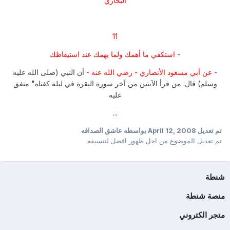
البخاري
11
- استكفي ما أهمك ولما يهمك عند استيقاظك
- عن أبي مسعود الأنصاري - رضي الله عنه -
أن النبي (صلى الله عليه
وسلم) قال: من قرأ الآيتين من آخر سورة البقرة في ليلة كفتاه" متفق
عليه
...
تم تعديل
April 12, 2008
بواسطه عاشق الصداقه
تم تعديل الموضوع من اجل ظهور افضل لتنسيقه
شنطة
منصة شنطة
متجر الكتروني