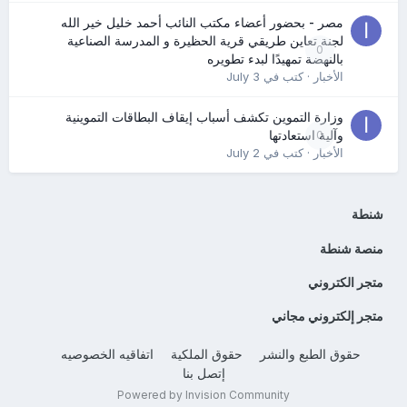
مصر - بحضور أعضاء مكتب النائب أحمد خليل خير الله
لجنة تعاين طريقي قرية الحظيرة و المدرسة الصناعية
0
بالنهضة تمهيدًا لبدء تطويره
الأخبار
· كتب في
July 3
وزارة التموين تكشف أسباب إيقاف البطاقات التموينية
0
وآلية استعادتها
الأخبار
· كتب في
July 2
شنطة
منصة شنطة
متجر الكتروني
متجر إلكتروني مجاني
حقوق الطبع والنشر
حقوق الملكية
اتفاقيه الخصوصيه
إتصل بنا
Powered by Invision Community