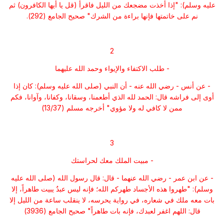
عليه وسلم): "إذا أخذت مضجعك من الليل فاقرأ (قل يا أيها الكافرون) ثم
نم على خاتمتها فإنها براءة من الشرك" صحيح الجامع (292).
2
- طلب الاكتفاء والإيواء وحمد الله عليهما
- عن أنس - رضي الله عنه - أن النبي (صلى الله عليه وسلم): كان إذا
أوى إلى فراشه قال: الحمد لله الذي أطعمنا، وسقانا، وكفانا، وآوانا، فكم
ممن لا كافي له ولا مؤوي" أخرجه مسلم (13/37)
3
- مبيت الملك معك لحراستك
- عن ابن عمر - رضي الله عنهما - قال: قال رسول الله (صلى الله عليه
وسلم): "طهروا هذه الأجساد طهركم الله؛ فإنه ليس عبدٌ يبيت طاهراً، إلا
بات معه ملك في شعاره، في رواية يحرسه، لا ينقلب ساعة من الليل إلا
قال: اللهم اغفر لعبدك، فإنه بات طاهراً" صحيح الجامع (3936)