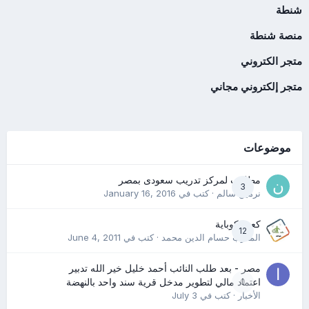
شنطة
منصة شنطة
متجر الكتروني
متجر إلكتروني مجاني
موضوعات
مطلوب لمركز تدريب سعودى بمصر
3
نرمين سالم
· كتب في
January 16, 2016
كعب كوباية
12
المدرب حسام الدين محمد
· كتب في
June 4, 2011
مصر - بعد طلب النائب أحمد خليل خير الله تدبير
0
اعتماد مالي لتطوير مدخل قرية سند واحد بالنهضة
الأخبار
· كتب في
July 3