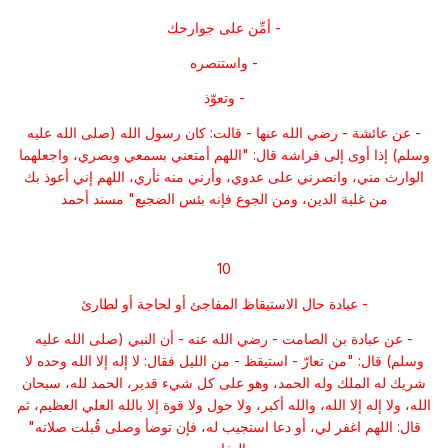
- أمِّن على جوارحك
- واستنصره
- وتعوّذ
- عن عائشة - رضي الله عنها - قالت: كان رسول الله (صلى الله عليه
وسلم) إذا أوى إلى فراشه قال: "اللهم أمتعني بسمعي وبصري، واجعلهما
الوارث مني، وانصرني على عدوي، وأرني منه ثأري، اللهم إني أعوذ بك
من غلبة الدين، ومن الجوع فإنه بئس الضجيع" مسند أحمد
10
- عبادة حال الاستيقاظ المفاجئ أو لحاجة أو لطارئ
- عن عبادة بن الصامت - رضي الله عنه - أن النبي (صلى الله عليه
وسلم) قال: "من تعارّ - استيقظ - من الليل فقال: لا إله إلا الله وحده لا
شريك له الملك وله الحمد، وهو على كل شيء قدير، الحمد لله، سبحان
الله، ولا إله إلا الله، والله أكبر، ولا حول ولا قوة إلا بالله العلي العظيم، ثم
قال: اللهم اغفر لي، أو دعا استجيب له، فإن توضأ وصلى قُبلت صلاته"