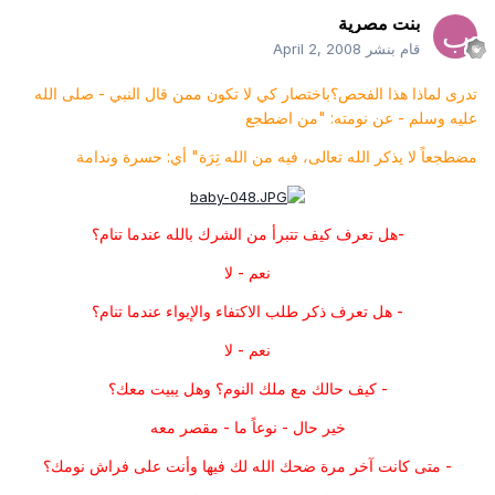
بنت مصرية
قام بنشر
April 2, 2008
تدرى لماذا هذا الفحص؟باختصار كي لا تكون ممن قال النبي - صلى الله
عليه وسلم - عن نومته: "من اضطجع
مضطجعاً لا يذكر الله تعالى، فيه من الله تِرَة" أي: حسرة وندامة
-هل تعرف كيف تتبرأ من الشرك بالله عندما تنام؟
نعم - لا
- هل تعرف ذكر طلب الاكتفاء والإيواء عندما تنام؟
نعم - لا
- كيف حالك مع ملك النوم؟ وهل يبيت معك؟
خير حال - نوعاً ما - مقصر معه
- متى كانت آخر مرة ضحك الله لك فيها وأنت على فراش نومك؟