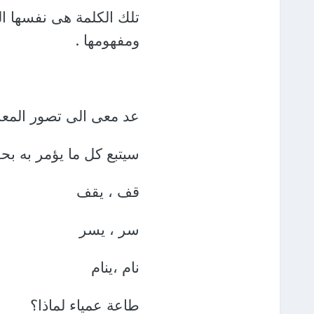
تلك الكلمة هى نفسها الت
ومفهومها .
عد معى الى تصور المعر
سيتبع كل ما يؤمر به بح
قف ، يقف
سر ، يسر
نام ،ينام
طاعة عمياء لماذا؟