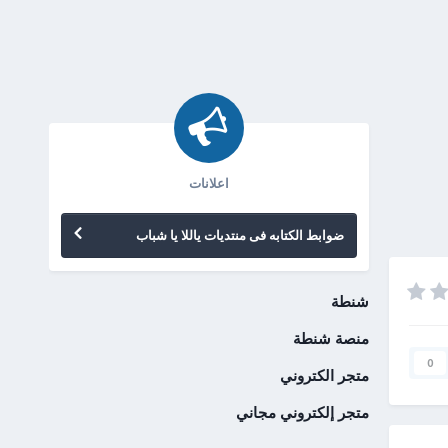
اعلانات
ضوابط الكتابه فى منتديات ياللا يا شباب
شنطة
منصة شنطة
0
متجر الكتروني
متجر إلكتروني مجاني