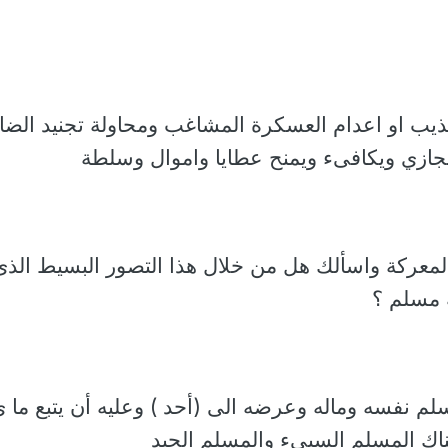
يب او اعدام العسكرة المشاغب ومحاولة تجنيد الضا
يجازي ويكافىء ويمنح عطايا واموال وسلطة
لمعركة واسألك هل من خلال هذا التصور البسيط الذى
 مسلم ؟
لم نفسه وماله وعرضه الى (أحد ) وعليه أن يتبع ما 
ناك المسلم السيىء والمسلم الجيد