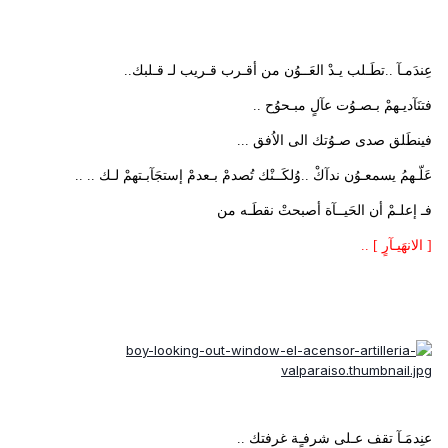
عِندَمـآ ..تطَـلب يـدْ العَــوُن من أقـرب قـريب لـ قـلبك..
فتنَآديـهمْ بـصـوُت عآلٍ مبـحوُح ..
فينطَلق صدى صـوُتك الى الاُفق ...
عَلّـهمُ يسمعـوُن ندآكْ ..وُلكَــنْك تُصدمْ بـعدمْ إستجَآبـتهمْ لـك .. ..
فـ إعلـمْ أن الحَيــآة أصبحتْ نقطَـه من
[ الانهَيـآرٍ ] ..
عنِدمَـآ تقف عـلى شرفـٍة غرفتك ..