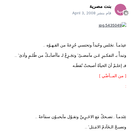
بنت مصرية
قام بنشر
April 3, 2008
عنِدَمـآ .تجَلس وحُيداً وتحتسي جُرٍعهْ من القـهـوُه ..
وتبدأْ بـ التفكـيرٍ عَـن مآمضـىْ' وتجَـزٍعْ لـ مآأصآبـكْ من ظُلـمٍ وأذىَ' ..
فـ إعلـمْ أنَ الحيآهْ أصبحتْ نُقطَـه
[ من المــآضْي ]
:
عِنَدمـآ ..تضـحكْ مَع الاخَـرٍينْ وتقـوُل مآيحبـوُن سمَآعهْ ..
وتصبـحْ الـخَآدمْ الامَـثل' ..