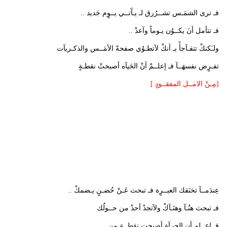
فـ ترى الشمَـس تشــرُرق لـ يـآَتــي يــوٍم جَديد ..
فـ تتأمل أنَ يكــوُن يـوماً وآعدْ ..
ولـَكنكْ تتفـآجأً بـ أنكْ لآتطـوُي صفحهْ الأمَــس والذكـريآت
تفـرٍض نفسهَــآ فـ إعلــمْ أنْ الحَيآه أصبحتْ نقطـةٍ
[مِـنْ الامــل المفقــودٍ ]
عِندَمــآ تخنَقك العبــرٍة فـ تبحث عَـنْ حُضـنٍ يـضمكْ ..
فـ تبحث هنُـآ وهنَـآكْ ولآتجدْ أحدْ من حــولُك
فـ إعــلم أن الحيـآة أصبحت نقطــةٍ من