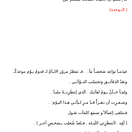
[ الــوحده]
عنِدَمـآ تواعِد شخصـاً مَآ . . فـ تنتظرُ مروُر الايَـآمْ لـ قدومُ يـوُم موعدكْـ
وتعَدْ الدَقآئــق وَتحتسْب الثــوُآنَـي ..
ولمَـآ حَــآنْ يـومُ لقآئـِك ..الَذي إنتظَرٍتــهْ مليـاَ ..
وشـعـرٍت أن دهـراًُ قـدْ مـرٍ لـيأتَـي هـذا اليـوُم' ..
فـتتلقى إتَصآلا ًو تسمَع كلمَآت تقـول
[ أوُه ..لآتنتظَرٍنَي اللَيـله ..فـلقدْ شًغلِت بـشخـصٍ آخـر ] ..