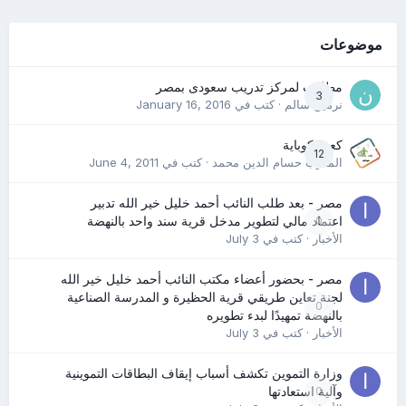
موضوعات
مطلوب لمركز تدريب سعودى بمصر
3
نرمين سالم
· كتب في
January 16, 2016
كعب كوباية
12
المدرب حسام الدين محمد
· كتب في
June 4, 2011
مصر - بعد طلب النائب أحمد خليل خير الله تدبير
0
اعتماد مالي لتطوير مدخل قرية سند واحد بالنهضة
الأخبار
· كتب في
July 3
مصر - بحضور أعضاء مكتب النائب أحمد خليل خير الله
لجنة تعاين طريقي قرية الحظيرة و المدرسة الصناعية
0
بالنهضة تمهيدًا لبدء تطويره
الأخبار
· كتب في
July 3
وزارة التموين تكشف أسباب إيقاف البطاقات التموينية
0
وآلية استعادتها