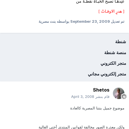
عنِدهَـآ تصبح الحَيـآهْ نقطـهْ من
[ هدرٍ الاوقـاتْ ]
تم تعديل
September 23, 2009
بواسطه بنت مصرية
شنطة
منصة شنطة
متجر الكتروني
متجر إلكتروني مجاني
Shetos
قام بنشر
April 3, 2008
موضوع جميل بنتنا المصرية كالعادة
ولكن معذرة الصور مخالفة لقوانين المنتدى أختى الغالية