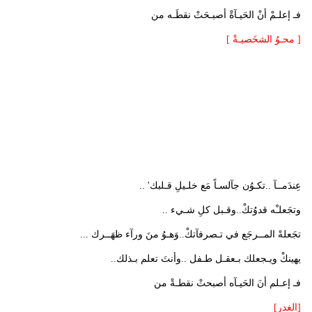
فـ إعلـمْ أنْ الحَيـآةْ أصبـحَتْ نقطَـه من
[ محـوُ الشخَصيـةْ ]
عِندَمــآ ..تكـوُن جآلسـاً مَع خلـيلِ قـلبك' ..
وتجَعلـْه قدوُتكْ..وقـبل كلِ شـيء ..
تجَعلهْ المــرجَع في تـصرفآتكْ..وَهـوُ منَ ورآء ظهَــرك ...
يهينكْ ويـجعلك بـعقـل طـفل ..وأنتَ تعلم بـذلك..
فـ إعـلم أنَ الحَيـآه أصبحتْ نقطـةْ من
[الغدرٍ]