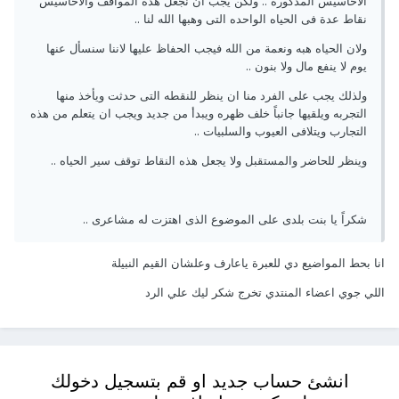
الاحاسيس المذكوره .. ولكن يجب ان نجعل هذه المواقف والاحاسيس
نقاط عدة فى الحياه الواحده التى وهبها الله لنا ..
ولان الحياه هبه ونعمة من الله فيجب الحفاظ عليها لاننا سنسأل عنها
يوم لا ينفع مال ولا بنون ..
ولذلك يجب على الفرد منا ان ينظر للنقطه التى حدثت ويأخذ منها
التجربه ويلقيها جانباً خلف ظهره ويبدأ من جديد ويجب ان يتعلم من هذه
التجارب ويتلافى العيوب والسلبيات ..
وينظر للحاضر والمستقبل ولا يجعل هذه النقاط توقف سير الحياه ..
شكراً يا بنت بلدى على الموضوع الذى اهتزت له مشاعرى ..
انا بحط المواضيع دي للعبرة ياعارف وعلشان القيم النبيلة
اللي جوي اعضاء المنتدي تخرج شكر ليك علي الرد
انشئ حساب جديد او قم بتسجيل دخولك