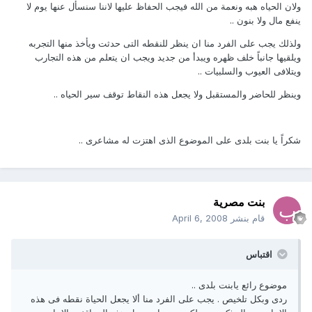
ولان الحياه هبه ونعمة من الله فيجب الحفاظ عليها لاننا سنسأل عنها يوم لا
ينفع مال ولا بنون ..
ولذلك يجب على الفرد منا ان ينظر للنقطه التى حدثت ويأخذ منها التجربه
ويلقيها جانباً خلف ظهره ويبدأ من جديد ويجب ان يتعلم من هذه التجارب
ويتلافى العيوب والسلبيات ..
وينظر للحاضر والمستقبل ولا يجعل هذه النقاط توقف سير الحياه ..
شكراً يا بنت بلدى على الموضوع الذى اهتزت له مشاعرى ..
بنت مصرية
قام بنشر
April 6, 2008
اقتباس
موضوع رائع يابنت بلدى ..
ردى وبكل تلخيص . يجب على الفرد منا ألا يجعل الحياة نقطه فى هذه