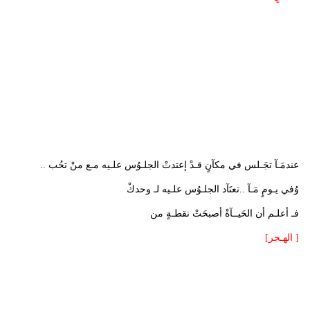
عندمَـآ تجَـلس في مكآنٍ قـدْ إعتدتْ الجلـوُس علـيه مـع منْ تحُب ..
وُفي يـومٍ مَـآ ..تعتَآد الجلـوُس علـيه لـ وحدكْ
فـ أعلـم أن الحَيــآةْ أصبحَتْ نقطـةٍ من
[ الهـجر]