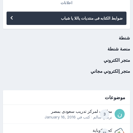
اعلانات
ضوابط الكتابه فى منتديات ياللا يا شباب
شنطة
منصة شنطة
متجر الكتروني
متجر إلكتروني مجاني
موضوعات
مطلوب لمركز تدريب سعودى بمصر
3
نرمين سالم
· كتب في
January 16, 2016
كعب كوباية