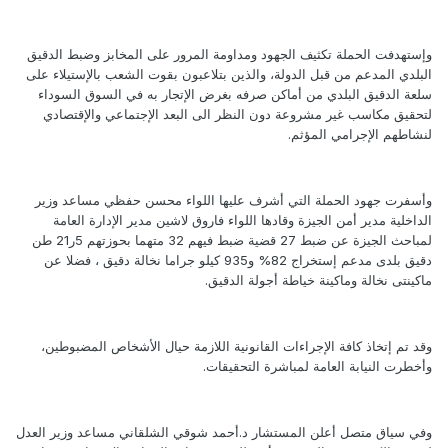
وإستهدفت الحملة تكثيف الجهود ومداومة المرور على المخابز وضبط الدقيق
البلدي المدعم من قبل الدولة، والذين بتلاعبون بقوت الشعب بالإستيلاء على
سلعة الدقيق البلدي من أماكن صرفه بغرض الإتجار به في السوق السوداء
لتحقيق مكاسب غير مشروعة دون النظر الى البعد الإجتماعي والإقتصادي
لنشاطهم الإجرامي المؤثم.
وأسفرت جهود الحملة التي أشرف عليها اللواء محسن حفظي مساعد وزير
الداخلية مدير أمن الجيزة وقادها اللواء فاروق لاشين مدير الإدارة العامة
لمباحث الجيزة عن ضبط 27 قضية ضبط فيهم 32 متهما بحوزتهم 5ر21 طن
دقيق بلدى مدعم إستخراج 82% و935 كيلو جراما نخالة دقيق ، فضلا عن
ماكينتى نخالة وماكينة خياطة أجولة الدقيق.
وقد تم إتخاذ كافة الإجراءات القانونية اللازمة حيال الأشخاص المضبوطين،
وأخطرت النيابة العامة لمباشرة التحقيقات.
وفي سياق متصل أعلن المستشار د.أحمد شوقي الشلقاني مساعد وزير العدل