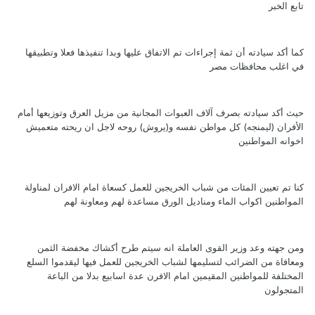
تابع الخبر
كما أكد سيادته أن ثمة إجراءات تم الاتفاق عليها وبدا تنفيذها فعلا وتطبيقها
في اغلب محافظات مصر
حيث أكد سيادته بصرف آلاف العبوات المجانية من مزيل العرق وتوزيعها أمام
الأفران (ليمنجه) كل مواطن نفسه و(يروش) روحه لاجل ان ريحته متعميش
اخوانه المواطنين
كنا تم تعيين المئات من شباب الخريجين للعمل كسعاة امام الافران لمناولة
المواطنين اكواب الماء ومناديل الورق مساعدة لهم ومعاونة لهم
ومن جهته وعد وزير القوى العاملة انه سيتم طرح أكشاك مخفضة الثمن
ومعافاة من الضرائب لتسليمها لشباب الخريجين للعمل فيها ليقدموا السلع
المختلفة للمواطنين المقيمين امام الافرن عدة اسابيع بدلا من الباعة
المتجولون