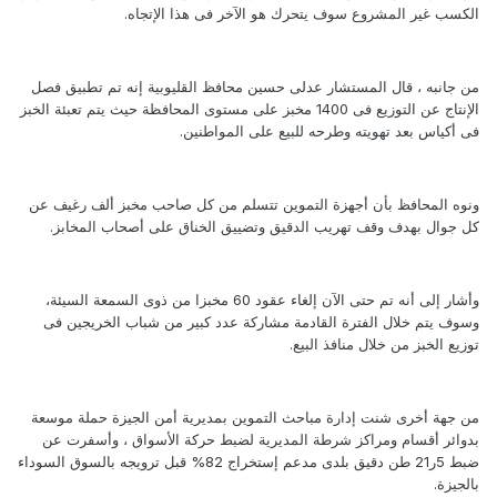
الكسب غير المشروع سوف يتحرك هو الآخر فى هذا الإتجاه.
من جانبه ، قال المستشار عدلى حسين محافظ القليوبية إنه تم تطبيق فصل
الإنتاج عن التوزيع فى 1400 مخبز على مستوى المحافظة حيث يتم تعبئة الخبز
فى أكياس بعد تهويته وطرحه للبيع على المواطنين.
ونوه المحافظ بأن أجهزة التموين تتسلم من كل صاحب مخبز ألف رغيف عن
كل جوال بهدف وقف تهريب الدقيق وتضييق الخناق على أصحاب المخابز.
وأشار إلى أنه تم حتى الآن إلغاء عقود 60 مخبزا من ذوى السمعة السيئة،
وسوف يتم خلال الفترة القادمة مشاركة عدد كبير من شباب الخريجين فى
توزيع الخبز من خلال منافذ البيع.
من جهة أخرى شنت إدارة مباحث التموين بمديرية أمن الجيزة حملة موسعة
بدوائر أقسام ومراكز شرطة المديرية لضبط حركة الأسواق ، وأسفرت عن
ضبط 5ر21 طن دقيق بلدى مدعم إستخراج 82% قبل ترويجه بالسوق السوداء
بالجيزة.