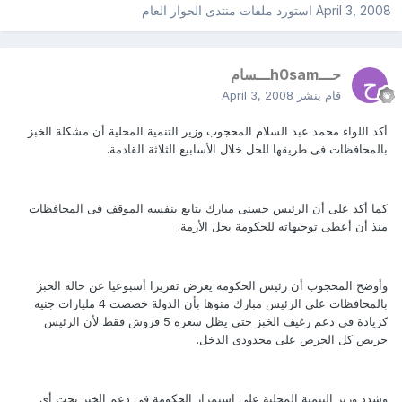
April 3, 2008
استورد ملفات
منتدى الحوار العام
حـــh0samـــسام
قام بنشر
April 3, 2008
أكد اللواء محمد عبد السلام المحجوب وزير التنمية المحلية أن مشكلة الخبز
بالمحافظات فى طريقها للحل خلال الأسابيع الثلاثة القادمة.
كما أكد على أن الرئيس حسنى مبارك يتابع بنفسه الموقف فى المحافظات
منذ أن أعطى توجيهاته للحكومة بحل الأزمة.
وأوضح المحجوب أن رئيس الحكومة يعرض تقريرا أسبوعيا عن حالة الخبز
بالمحافظات على الرئيس مبارك منوها بأن الدولة خصصت 4 مليارات جنيه
كزيادة فى دعم رغيف الخبز حتى يظل سعره 5 قروش فقط لأن الرئيس
حريص كل الحرص على محدودى الدخل.
وشدد وزير التنمية المحلية على استمرار الحكومة فى دعم الخبز تحت أى