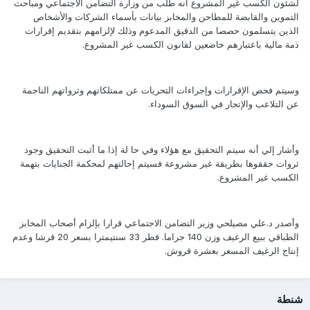
لشئون الكسب غير المشروع أنه طلب من وزارة التضامن الاجتماعي ومباحث
التموين والقابضة للمطاحن والمخابز بيانات بأسماء الشركات والأشخاص
الذين يتسلمون حصصا من الدقيق المدعوم وذلك لإلزامهم بتقديم إقرارات
ذمة مالية باعتبارهم خاضعين لقانون الكسب غير المشروع.
وسيتم فحص الإقرارات وإجراءات التحريات عن ممتلكاتهم وثرواتهم الناجمة
عن التلاعب والإتجار في السوق السوداء.
وأشار إلي أنه سيتم التحقيق مع هؤلاء وفي حا لة إذا ما أثبت التحقيق وجود
ثروات حققوها بطريقة غير مشروعة فسيتم إحالتهم لمحكمة الجنايات بتهمة
الكسب غير المشروع.
وأصدر د.علي مصيلحي وزير التضامن الاجتماعي قرارا بإلزام أصحاب المخابز
الطباقي ببيع الرغيف وزن 140 جراما. قطر 33 سنتيمترا بسعر 20 قرشا وعدم
إنتاج الرغيف المسعر بعشرة قروش.
شنطة