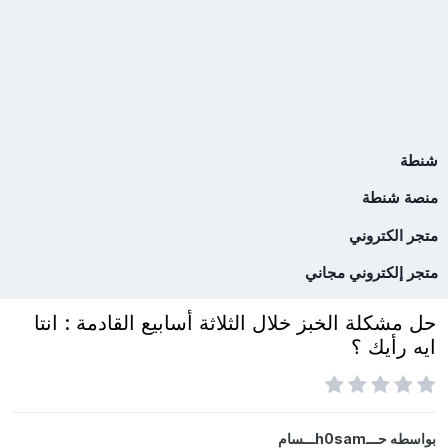
شنطة
منصة شنطة
متجر الكتروني
متجر إلكتروني مجاني
حل مشكلة الخبز خلال الثلاثة أسابيع القادمة : انتا
ايه رأيك ؟
بواسطه
حـــh0samـــسام