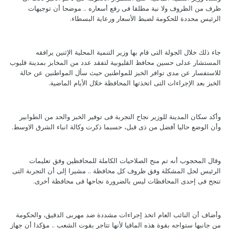
ظرف من الظروف ولا نية مطلقا فى رفع أسعاره .. موضحا أن توجيهات
الرئيس محددة للحكومة لضبط الأسعار ورعاية البسطاء.
جاء ذلك خلال الجولة التى قام بها وزير التنمية المحلية الإثنين يرافقه
المستشار عدلى حسين محافظ القليوبية لتفقد عدد من المخابز بمدينة قليوب
للاستفسار عن مدى توافر الخبز للمواطنين حيث سأل المواطنين عن حالة
الخبز بعد الإجراءات التى اتخذتها المحافظة خلال الأيام الماضية.
وأكد سكان المدينة للوزير نجاح التجربة فى توفير الخبز والحد من الطوابير
وأن الوضع حاليا أفضل من ذى قبل، حسبما ذكرت وكالة انباء الشرق الاوسط.
وقال المحجوب أنه تم منح الصلاحيات الكاملة للمحافظين وفق تعليمات
الرئيس لحل المشكلة وفق ظروف كل محافظة .. مشيرا إلى أن التجربة التى
تنجح فى إحدى المحافظات ليس بالضرورة نجاحها فى محافظة أخرى.
وأضاف أن النائب العام اتخذ إجراءات مشددة ضد مهربى الدقيق، والحكومة
من جانبها ستواجه بقوة هذه المافيا لأنها تتاجر بقوت الشعب .. مؤكدا أن جهاز