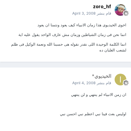
zoro_hf
قام بنشر
April 3, 2008
اخوى الخيديوى هذا زمان الانبياء كيف يعود ونتمنا ان يعود
انما نحن فى زمان الشياطين وزمان مش عارف الواحد يقول عليه اية
انما الكلمة الوحيدة اللى نقدر نقوله هى حسبنا الله ونعمة الوكيل فى ظلم
لشعب الغلبان ده
الخيديوي*
قام بنشر
April 4, 2008
ان زمن الانبياء لم ينتهي و لن ينتهي
اوليس بعث فينا نبي اعظم نبي احسن نبي