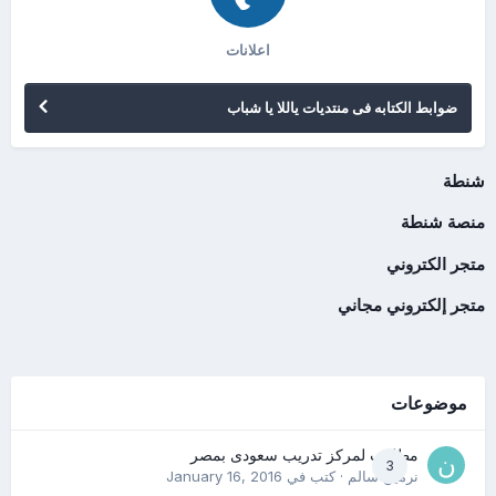
اعلانات
ضوابط الكتابه فى منتديات ياللا يا شباب
شنطة
منصة شنطة
متجر الكتروني
متجر إلكتروني مجاني
موضوعات
مطلوب لمركز تدريب سعودى بمصر
3
نرمين سالم
· كتب في
January 16, 2016