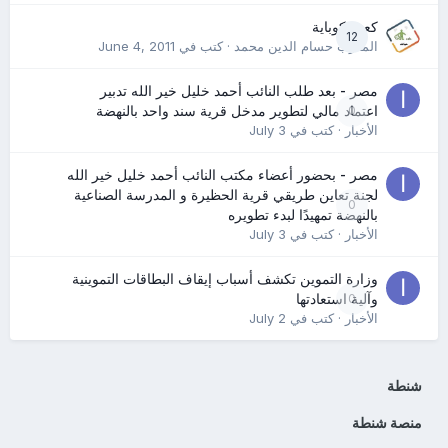
كعب كوباية
12
المدرب حسام الدين محمد
· كتب في
June 4, 2011
مصر - بعد طلب النائب أحمد خليل خير الله تدبير
0
اعتماد مالي لتطوير مدخل قرية سند واحد بالنهضة
الأخبار
· كتب في
July 3
مصر - بحضور أعضاء مكتب النائب أحمد خليل خير الله
لجنة تعاين طريقي قرية الحظيرة و المدرسة الصناعية
0
بالنهضة تمهيدًا لبدء تطويره
الأخبار
· كتب في
July 3
وزارة التموين تكشف أسباب إيقاف البطاقات التموينية
0
وآلية استعادتها
الأخبار
· كتب في
July 2
شنطة
منصة شنطة