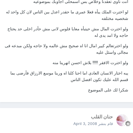
انت ناوى تعقدنا وخلاص بس اسمحلى اجاوبك بموضوعيه
لو اخترت الملك يبأه فعلا عمرى ما حقدر اعدل بين الناس لان كل واحد له
شخصيه مختلفه
ولو اخترت المال مش حيتبأه معايا فلوس لانى مش حأدر اخلى حد يحتاج
حاجه ولا امد يدى له
ولو اخترتعالم كبير امال انا اه صحيح مش عالمه ولا حاجه ولكن مبدعه فى
مجالى واسئل عليه
ولو اخترت الافقر !!!!!! بلاش احسن اتهرينا منه
يبه اختار الانسان العادى اما احنا كلنا اه وربنا موسع الارزاق فأرضى بما
قسم الله عليك تكون افضل الناس
شكرا لك على الموضوع
حنان القلب
قام بنشر
April 3, 2008