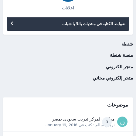
اعلانات
ضوابط الكتابه فى منتديات ياللا يا شباب
شنطة
منصة شنطة
متجر الكتروني
متجر إلكتروني مجاني
موضوعات
مطلوب لمركز تدريب سعودى بمصر
3
نرمين سالم
· كتب في
January 16, 2016