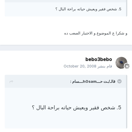
5. شخص فقير ويعيش حياته براحة البال ؟
و شكرا ع الموضوع و الاختبار الصعب ده
bebo3bebo
قام بنشر
October 20, 2008
قالـ/ـت حـــh0samـــسام :
5. شخص فقير ويعيش حياته براحة البال ؟