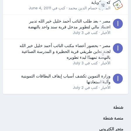
كعب كوباية
12
المدرب حسام الدين محمد
· كتب في
June 4, 2011
مصر - بعد طلب النائب أحمد خليل خير الله تدبير
0
اعتماد مالي لتطوير مدخل قرية سند واحد بالنهضة
الأخبار
· كتب في
July 3
مصر - بحضور أعضاء مكتب النائب أحمد خليل خير الله
لجنة تعاين طريقي قرية الحظيرة و المدرسة الصناعية
0
بالنهضة تمهيدًا لبدء تطويره
الأخبار
· كتب في
July 3
وزارة التموين تكشف أسباب إيقاف البطاقات التموينية
0
وآلية استعادتها
الأخبار
· كتب في
July 2
شنطة
منصة شنطة
متجر الكتروني