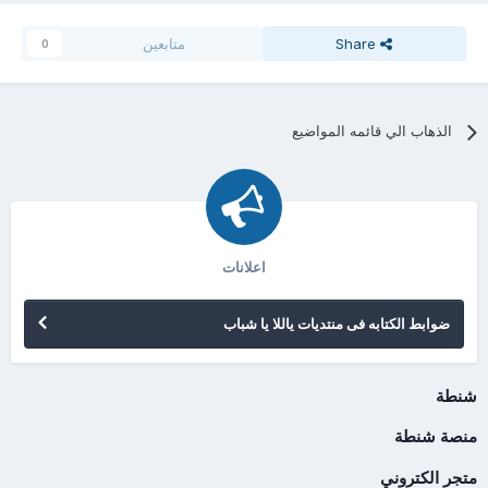
Share
متابعين
0
الذهاب الي قائمه المواضيع
اعلانات
ضوابط الكتابه فى منتديات ياللا يا شباب
شنطة
منصة شنطة
متجر الكتروني