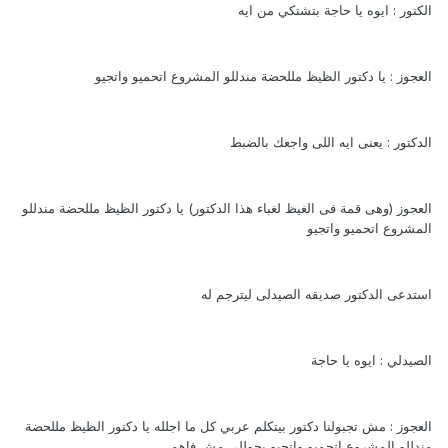
الكتور : ايوه يا حاجة بتشتكي من ايه
العجوز : يا دكتور الظيظ مللحضة مندللو المشروع اتحميو واتجيو
الدكتور : يعنى ايه اللى واجعك بالضبط
العجوز (وهى قمة فى الغيظ لغباء هذا الدكتور) يا دكتور الظيظ مللحضة مندللو
المشروع اتحميو واتجيو
استدعى الدكتور صديقه الصيدلى ليترجم له
الصيدلي : ايوه يا حاجة
العجوز : مش تجبولنا دكتور بيتكلم عربي كل ما اجلله يا دكتور الظيظ مللحضة
مندللو المشروع اتحميو واتجيو يجوللى مش فاهم