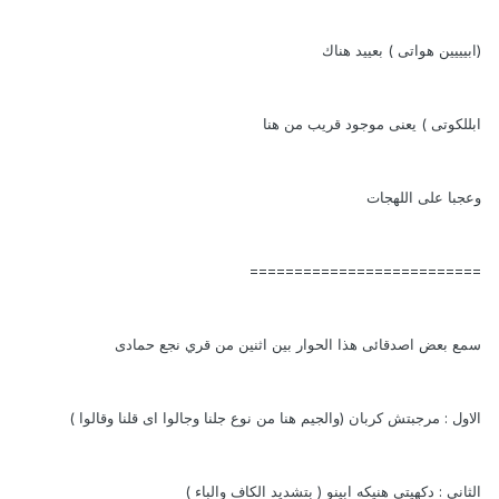
(ابيييين هواتى ) بعييد هناك
ابللكوتى ) يعنى موجود قريب من هنا
وعجبا على اللهجات
==========================
سمع بعض اصدقائى هذا الحوار بين اثنين من قري نجع حمادى
الاول : مرجبتش كربان (والجيم هنا من نوع جلنا وجالوا اى قلنا وقالوا )
الثاني : دكهيتي هنيكه ابينو ( بتشديد الكاف والباء )