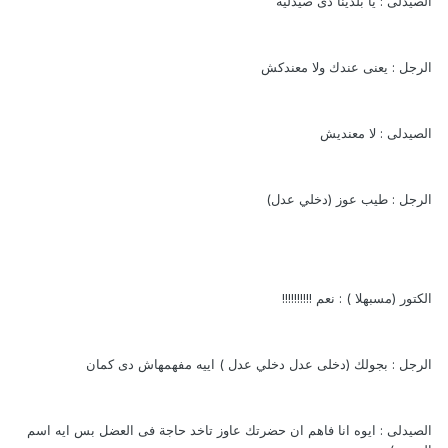
الصيدلى : يا بلدينا دى صيدلية
الرجل : يعنى عندك ولا معندكش
الصيدلى : لا معنديش
الرجل : طيب عوز (دخلي عدل)
الكتور (مسبهلا ) : نعم !!!!!!!!!!
الرجل : بجولك (دخلى عدل دخلي عدل ) اييه مفهمهاش دى كمان
الصيدلى : ايوه انا فاهم ان حضرتك عاوز تاخد حاجة فى العضل بس ايه اسم