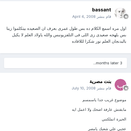
bassant
قام بنشر
April 4, 2008
اول مره اسمع الكلام ده بس طول عمرى بعرف ان الصعيده بيتكلموا زينا
بس بلهجه صعيدى زى اللى فى التلفزيونبس والله ياولاد العلم لا يكيل
بالبدنجان العلم نور شكرا لللافاده
3 months later...
بنت مصرية
قام بنشر
July 10, 2008
موضوع غريب جدا ياسمسم
مابقتش عارفة اضحك ولا اعمل ايه
الحيرة اتملكتني
عجبي علي شعبك يامصر