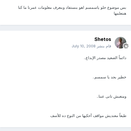
بس موضوع حلو ياسمسم اهو بنستفاد وبنعرف معلومات عمرنا ما كنا
هنتعلمها
Shetos
قام بنشر
July 10, 2008
دائماً الصعيد مصدر الإبداع..
خطير بجد يا سمسم..
ومتغبش تانى عننا..
طبعاً معنديش مواقف أحكيها من النوع ده للأسف