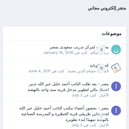
متجر إلكتروني مجاني
موضوعات
مطلوب لمركز تدريب سعودى بمصر
3
نرمين سالم
· كتب في
January 16, 2016
كعب كوباية
12
المدرب حسام الدين محمد
· كتب في
June 4, 2011
مصر - بعد طلب النائب أحمد خليل خير الله تدبير
0
اعتماد مالي لتطوير مدخل قرية سند واحد بالنهضة
الأخبار
· كتب في
July 3
مصر - بحضور أعضاء مكتب النائب أحمد خليل خير الله
لجنة تعاين طريقي قرية الحظيرة و المدرسة الصناعية
0
بالنهضة تمهيدًا لبدء تطويره
الأخبار
· كتب في
July 3