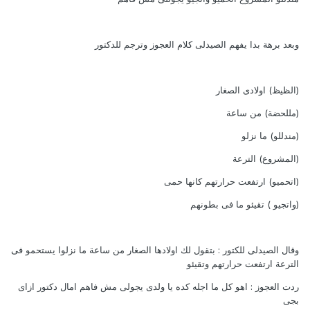
وبعد برهة بدا يفهم الصيدلى كلام العجوز وترجم للدكتور
(الظيظ) اولادى الصغار
(مللحضة) من ساعة
(مندللو) ما نزلو
(المشروع) الترعة
(اتحميو) ارتفعت حرارتهم كانها حمى
(واتجيو ) تقيئو ما فى بطونهم
وقال الصيدلى للكتور : بتقول لك اولادها الصغار من ساعة ما نزلوا يستحمو فى
الترعة ارتفعت حرارتهم وتقيئو
ردت العجوز : اهو كل ما اجله كده يا ولدى يجولى مش فاهم امال دكتور ازاى
بجى