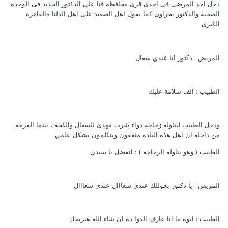
دخل احد المرضى فى احدى قرى محافظة قنا على الدكتور الجديد فى الوحدة
الصحية والدكتور بحراوي كما يقول اهل الصعيد على اهل الدلتا ةالقاهرة
الكبرى
المريض : دكتور انا عندي سعال
الطبيب : الف سلامة عليك
ودخل الطبيب ليناوله زجاجة دواء شرب مهدئ للسعال والكحة ، بينما الفرحة
من داخله ان اهل هذه البلده مثقفون ويتكلمون بشكل علمي
الطبيب ( وهو يناوله الزجاجة ) : اتفضل يا سيدي
المريض : يا دكتور بجوللك عندى سعااال عندي سعااال
الطبيب : ايوه ما انا عارف الدوا ده ان شاء الله هيريحك