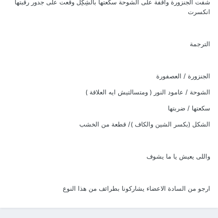
شفت الجنزورة واقفة على الشوحة سكعتها بالشِكِل وقعت على جدور رقبتها
انكسرت
الترجمة
الجنزورة / العصفورة
الشوحة / عامود النور ( ومتسالتيش ايه العلاقة )
سكعتها / ضربتها
الشكل (بكسر الشين والكاف )/ قطعة من الخشب
واللى يعيش يا ما يشوف
ارجو من السادة الاعضاء يشاركونا بطرائف من هذا النوع