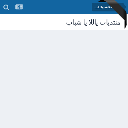
منتدى الفكاهه والنكت
منتديات ياللا يا شباب