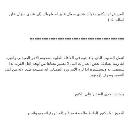
المريض : يا دكتور بقولك عندى سعال عاوز اسعلهولك (اى عندى سؤال عاوز
اساله لك )
=========================================
اتصل الطبيب الذى جاء لتوه فى القافلة الطبية بصديقه الاخر الصيدلى واخبره
انه ربما يصادف بعض العبارات التى لا بفسر معناها من لهجة اهل القرية لذا
سيتنصل به ويستشيره اذا لزم الامر ورد الصيدلي انه مستعد طبعا لانه من اهل
الصعيد ويعرف لهجتهم
ودخلت احدى العجائز على الكتور
العجوز : يا دكتور الظيظ مللحضة مندللو المشروع اتحميو واتجيو