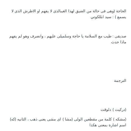
الحاجة (وهى فى حالة من الضيق لهذا الغبىالذى لا يفهم او الاطرش الذى لا
يسمع ) : سيد ابللكوتي
صديقى : طيب مع السلامة يا حاجة وسلميلى عليهم ، وانصرف وهو لم يفهم
ماذا حدث
الترجمة
(دركيت ) دلوقت
(مشكه ) كلمة من مقطعين الولى (مشا ) اى مشى يعنى ذهب ، الثانيه (كه)
اسم اشارة بمعنى هكذا