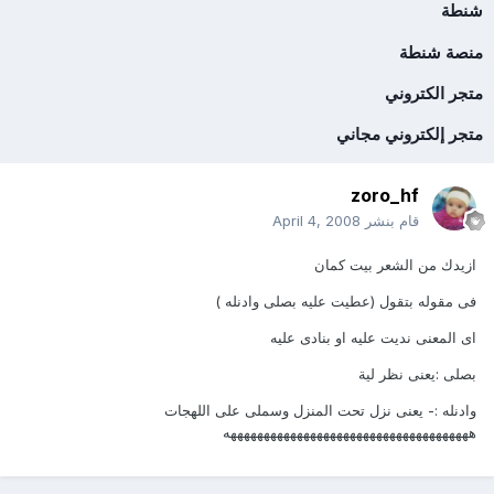
شنطة
منصة شنطة
متجر الكتروني
متجر إلكتروني مجاني
zoro_hf
قام بنشر
April 4, 2008
ازيدك من الشعر بيت كمان
فى مقوله بتقول (عطيت عليه بصلى وادنله )
اى المعنى نديت عليه او بنادى عليه
بصلى :يعنى نظر لية
وادنله :- يعنى نزل تحت المنزل وسملى على اللهجات
هههههههههههههههههههههههههههههههههههههه