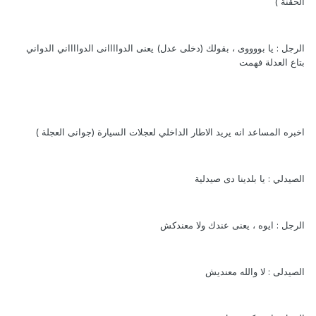
الحقنة )
الرجل : يا بووووى ، بقولك (دخلى عدل) يعنى الدواااانى الدوااااني الدواني
بتاع العدلة فهمت
اخبره المساعد انه يريد الاطار الداخلي لعجلات السيارة (جوانى العجلة )
الصيدلي : يا بلدينا دى صيدلية
الرجل : ايوه ، يعنى عندك ولا معندكش
الصيدلى : لا والله معنديش