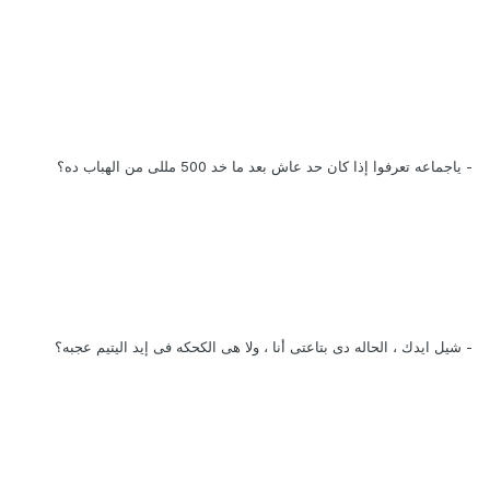
- ياجماعه تعرفوا إذا كان حد عاش بعد ما خد 500 مللى من الهباب ده؟
- شيل ايدك ، الحاله دى بتاعتى أنا ، ولا هى الكحكه فى إيد اليتيم عجبه؟