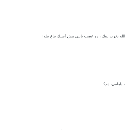
الله يخرب بيتك ، ده عصب يابنى مش أستك بتاع نبله!!
- يامامى، دم؟