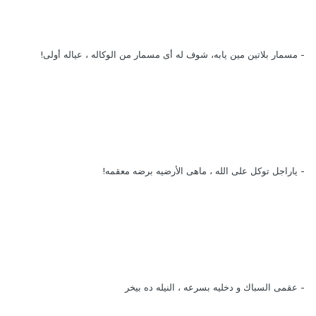
- مسمار بلاتين مين يابه، شوف له أى مسمار من الوكاله ، عياله أولى!
- ياراجل توكل على الله ، ماهى الأرضيه برضه معقمه!
- عقمى السباك و دخليه بسرعه ، النيله ده بيخر