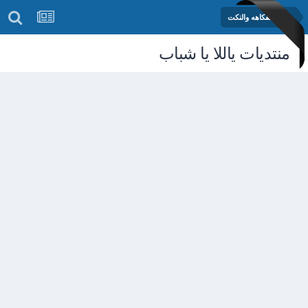
منتدى الفكاهه والنكت
منتديات ياللا يا شباب