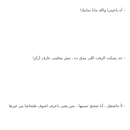
- آه ياعينى! والله مانا سايبك!
- حد يسكت الزفت اللى بيدق ده ، مش مخلينى عارف أركز!
- لأ حاشتغل ، أنا صحيح نسيتها ، بس يعنى باعرف اشوف طشاشا من غيرها