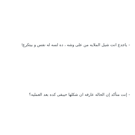
- ياجدع انت شيل الملايه من على وشه ، ده لسه له نفس و بيتكرع!
- إنت متأكد إن الحاله عارفه ان شكلها حيبقى كده بعد العمليه؟