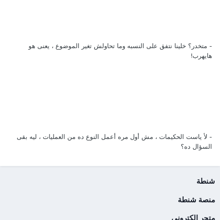
- متخدر؟ خلينا نتفق على النسبه وما تحاولش تغير الموضوع ، يعنى هو
هايهرب!
- لأ ياست الحكيمات ، مش أول مره أعمل النوع ده من العمليات ، ليه بقى
السؤال ده؟
شنطة
منصة شنطة
متجر الكتروني