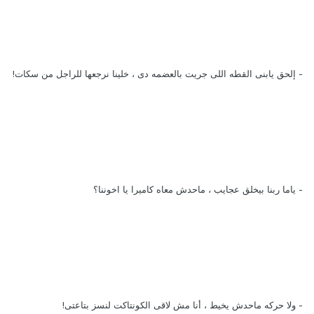
- إلحق يابنى القطه اللى جريت بالعضمه دى ، خلينا نرجعها للراجل من سكات!
- ياما ربنا بيخلق عجايب ، ماحدش معاه كاميرا يا اخوننا؟
- ولا حركه ماحدش يخيط ، أنا مش لاقى الكونتاكت لنسز بتاعتى!