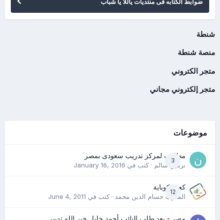
ضوابط الكتابه فى منتديات ياللا يا شباب
شنطة
منصة شنطة
متجر الكتروني
متجر إلكتروني مجاني
موضوعات
مطلوب لمركز تدريب سعودى بمصر
3
نرمين سالم
· كتب في
January 16, 2016
كعب كوباية
12
المدرب حسام الدين محمد
· كتب في
June 4, 2011
مصر - بعد طلب النائب أحمد خليل خير الله تدبير