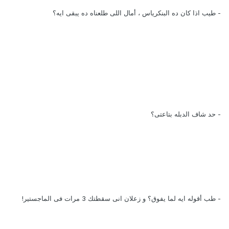
- طيب اذا كان ده البنكرياس ، أمال اللى طلعناه ده يبقى ايه؟
- حد شاف الدبله بتاعتى؟
- طب أقوله ايه لما يفوق؟ و زعلان انى سقطتك 3 مرات فى الماجستير!