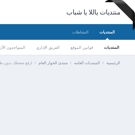
منتديات ياللا يا شباب
المنتديات
النشاطات
المنتديات
قوانين الموقع
الفريق الإداري
المتواجدون الآن
الرئيسية
المنتديات العامه
منتدى الحوار العام
ارفع ضغطك بدون ط