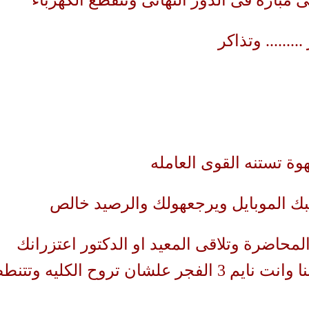
 مباره فى الدور النهائى وتنقطع الكهرباء
........ وتذاكر
وة تستنه القوى العامله
ك الموبايل ويرجعهولك والرصيد خالص
محاضرة وتلاقى المعيد او الدكتور اعتزرانك
تصحى من صباحية ربنا وانت نايم 3 الفجر علشان تروح الكليه وتت