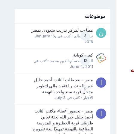
موضوعات
مطلوب لمركز تدريب سعودى بمصر
3
نرمين سالم
· كتب في
January 16,
2016
كعب كوباية
12
المدرب حسام الدين محمد
· كتب في
June 4, 2011
مصر - بعد طلب النائب أحمد خليل
خير الله تدبير اعتماد مالي لتطوير
0
مدخل قرية سند واحد بالنهضة
الأخبار
· كتب في
July 3
مصر - بحضور أعضاء مكتب النائب
أحمد خليل خير الله لجنة تعاين
0
طريقي قرية الحظيرة و المدرسة
الصناعية بالنهضة تمهيدًا لبدء تطويره