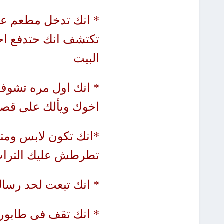
* انك تدخل مطعم عل
تكتشف انك حتدفع اخ
البيت
* انك اول مره تشوف 
اخوك ويألك على قصة
*انك تكون لابس ومتش
تطرطش عليك التراب 
* انك تبعت لحد رسا