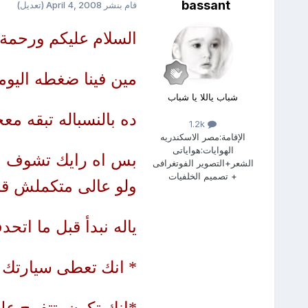
bassant
قام بنشر
April 4, 2008
(تعديل)
السلام عليكم ورحمة ا
مين فينا ضغطه اليو
شباب ياللا يا شباب
ده بالنسباله تبقه مع
1.2k
الإقامة:
مصر الاسكندريه
الهوايات:
هواياتى
بس اه رايك تشوف ا
الشعر+التصوير الفوتغرافى
+ تصميم الخلفيات
ولو عالى متكملش ق
ياله نبدأ قبل ما اتح
* انك تعطى سيارتك ل