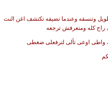
يل وتنسقه وعندما تضيفه تكتشف اغن النت
راح كله ومتعرفش ترجعه
واطى اوعى تألى لترفعلى ضغطى
كم