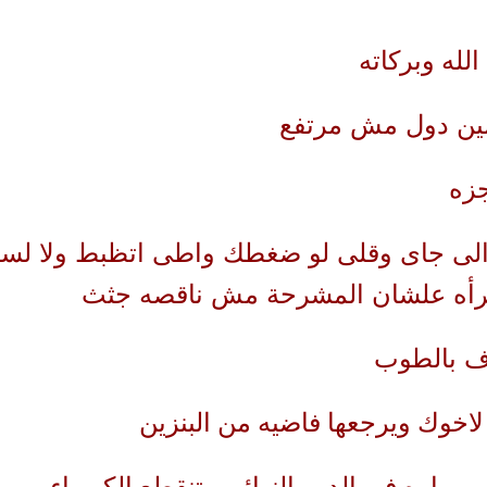
لله وبركاته
مين دول مش مرتفع
جزه
لى جاى وقلى لو ضغطك واطى اتظبط ولا لسه
رأه علشان المشرحة مش ناقصه جثث
دف بالطوب
اخوك ويرجعها فاضيه من البنزين