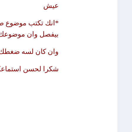
عيش
*انك تكتب موضوع طو
بيفصل وان موضوعك 
وان كان لسه ضغطك 
شكرا لحسن استماع