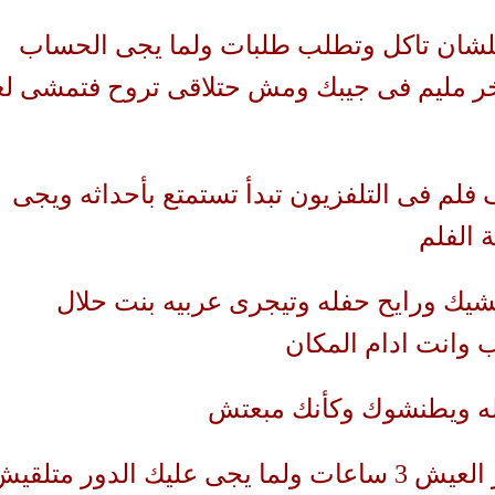
شان تاكل وتطلب طلبات ولما يجى الحساب
ر مليم فى جيبك ومش حتلاقى تروح فتمشى لغا
فلم فى التلفزيون تبدأ تستمتع بأحداثه ويجى
 الفلم
يك ورايح حفله وتيجرى عربيه بنت حلال
وانت ادام المكان
له ويطنشوك وكأنك مبعتش
* انك تقف فى طابور العيش 3 ساعات ولما يجى عليك الدور متلقي