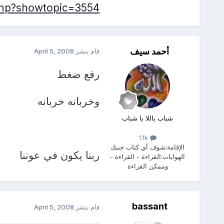
.php?showtopic=3554
أحمد سيف
قام بنشر
April 5, 2008
رفع ضغط
وخربانه خربانه
شباب ياللا يا شباب
1.1k
الإقامة:
شوف أي كتاب جنبك
ربنا يكون في عوننا
الهوايات:
القراءة - القراءة -
وممكن القراءة
bassant
قام بنشر
April 5, 2008