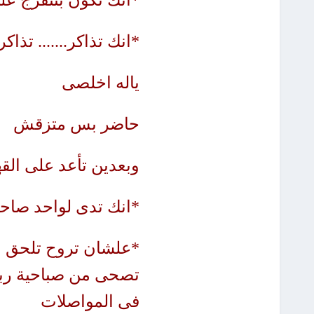
*انك تكون بتتفرج على
*انك تذاكر....... تذاكر .
ياله اخلصى
حاضر بس متزقش
وبعدين تأعد على القه
*انك تدى لواحد صاحب
*علشان تروح تلحق ال
فى المواصلات