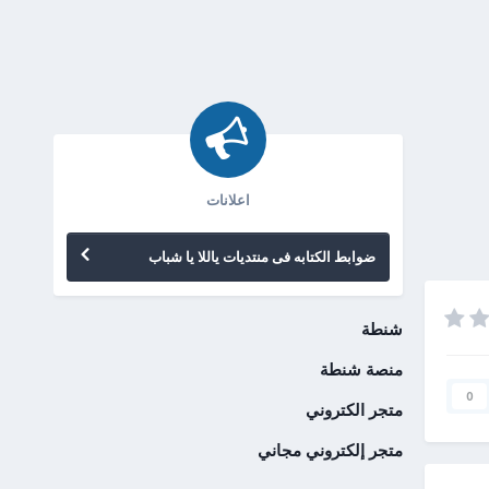
اعلانات
ضوابط الكتابه فى منتديات ياللا يا شباب
شنطة
منصة شنطة
0
متجر الكتروني
متجر إلكتروني مجاني