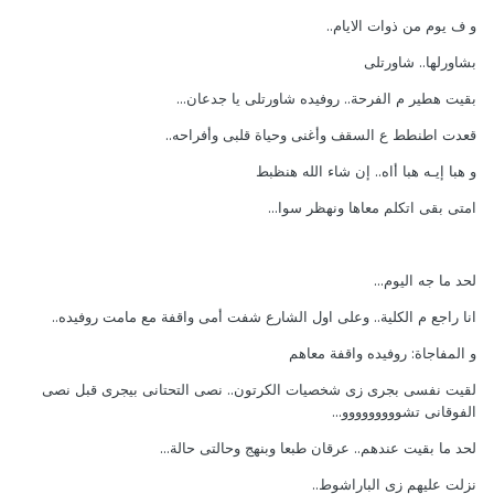
و ف يوم من ذوات الايام..
بشاورلها.. شاورتلى
بقيت هطير م الفرحة.. روفيده شاورتلى يا جدعان...
قعدت اطنطط ع السقف وأغنى وحياة قلبى وأفراحه..
و هبا إيـه هبا أاه.. إن شاء الله هنظبط
امتى بقى اتكلم معاها ونهظر سوا...
لحد ما جه اليوم...
انا راجع م الكلية.. وعلى اول الشارع شفت أمى واقفة مع مامت روفيده..
و المفاجاة: روفيده واقفة معاهم
لقيت نفسى بجرى زى شخصيات الكرتون.. نصى التحتانى بيجرى قبل نصى
الفوقانى تشووووووووو...
لحد ما بقيت عندهم.. عرقان طبعا وبنهج وحالتى حالة...
نزلت عليهم زى الباراشوط..