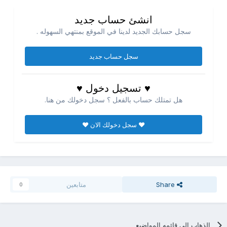
انشئ حساب جديد
سجل حسابك الجديد لدينا في الموقع بمنتهي السهوله .
سجل حساب جديد
♥ تسجيل دخول ♥
هل تمتلك حساب بالفعل ؟ سجل دخولك من هنا.
♥ سجل دخولك الان ♥
Share
متابعين
0
الذهاب الي قائمه المواضيع