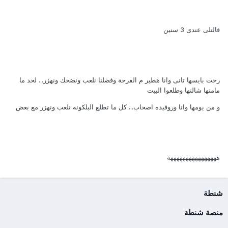
قالتلى عندى 3 سنين
رحت بايسها تانى وانا هطير م الفرحة وفضلنا نلعب ونضحك ونهزر... لحد ما
مامتها شالتها وطلعوا البيت
و من يومها وانا وروفيده اصحاب... كل ما تطلع البلكونه نلعب ونهزر مع بعض
ههههههههههههههههه
شنطة
منصة شنطة