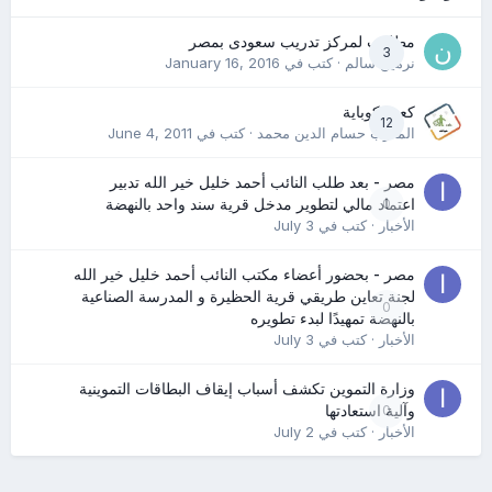
مطلوب لمركز تدريب سعودى بمصر
3
نرمين سالم
· كتب في
January 16, 2016
كعب كوباية
12
المدرب حسام الدين محمد
· كتب في
June 4, 2011
مصر - بعد طلب النائب أحمد خليل خير الله تدبير
0
اعتماد مالي لتطوير مدخل قرية سند واحد بالنهضة
الأخبار
· كتب في
July 3
مصر - بحضور أعضاء مكتب النائب أحمد خليل خير الله
لجنة تعاين طريقي قرية الحظيرة و المدرسة الصناعية
0
بالنهضة تمهيدًا لبدء تطويره
الأخبار
· كتب في
July 3
وزارة التموين تكشف أسباب إيقاف البطاقات التموينية
0
وآلية استعادتها
الأخبار
· كتب في
July 2