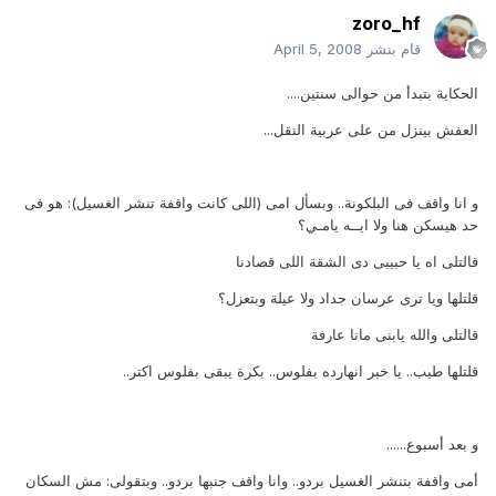
zoro_hf
قام بنشر
April 5, 2008
الحكاية بتبدأ من حوالى سنتين....
العفش بينزل من على عربية النقل...
و انا واقف فى البلكونة.. وبسأل امى (اللى كانت واقفة تنشر الغسيل): هو فى
حد هيسكن هنا ولا ايــه يامـي؟
قالتلى اه يا حبيبى دى الشقة اللى قصادنا
قلتلها ويا ترى عرسان جداد ولا عيلة وبتعزل؟
قالتلى والله يابنى مانا عارفة
قلتلها طيب.. يا خبر انهارده بفلوس.. بكرة يبقى بفلوس اكتر..
و بعد أسبوع......
أمى واقفة بتنشر الغسيل بردو.. وانا واقف جنبها بردو.. وبتقولى: مش السكان