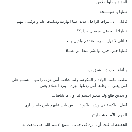
الجداد وصلوا خلاص
قلتلها يا شيـــــخة!
قالتلى: اه.. مرات الراجل عدت عليا انهارده وسلمت عليا وعرفتنى بيهم
قلتلها: ايــه بقى عرسان جداد؟؟
قالتلى لا دول أسرة.. عندهم ولدين وبنت
قلتلها خير.. خير.. (والشر بيبظ من عينيا)
و أثناء الحديث الشيق ده..
طلعت مامت الولاد م البلكونه.. ولما شافت أمى هزت راسها - بتسلم على
امى يعنى -.. وطبعا أمى ردتلها الهزة - بترد السلام يعنى -
و بعدين طلع ولد صغير ابتسم لنا اول ما شافنا....
أصل البلكونة فى وش البلكونة ... بس باين عليهم ناس طيبين اوى...
المهم.. الأم ندهت لبنتها...
الحقيقة انا كنت أول مرة فى حياتى أسمع الاسم اللى هى ندهت به..