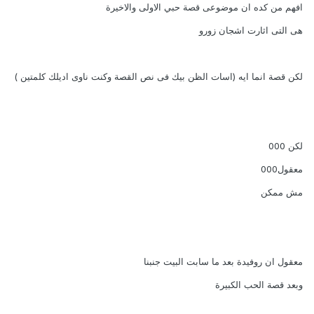
افهم من كده ان موضوعى قصة حبي الاولى والاخيرة
هى التى اثارت اشجان زورو
لكن قصة انما ايه (اسات الظن بيك فى نص القصة وكنت ناوى اديلك كلمتين )
لكن 000
معقول000
مش ممكن
معقول ان روفيدة بعد ما سابت البيت جنبنا
وبعد قصة الحب الكبيرة