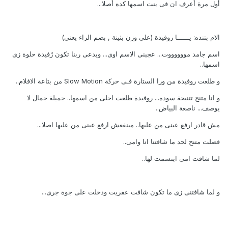
أول مرة أعرف ان فى بنت اسمها كده أصلا...
الام بتنده: يــــــا روفيدة (على وزن بثينة , بضم الراء يعنى)
اسم جامد مووووووت... عجبنى الاسم اوى... وبدعى ربنا تكون رُفيدة حلوة زى
اسمها..
و طلعت روفيدة من ورا الستارة فـى حركة Slow Motion من بتاعة الافلام..
و انا متنح تتنيحة سوده... روفيدة طلعت احلى من اسمها.. جميلة جمال لا
يوصف... ناصعة البياض..
مش قادر ارفع عينى من عليها.. مينفعش ارفع عينى من عليها اصلا...
فضلت متنح لحد ما شافتنا انا وامى..
لما شافت امى ابتسمت لها..
و لما شافتنى زى ما تكون شافت عفريت ودخلت على جوة جرى...