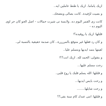
ازيك ياماما.. ازيك يا طنط عاملين ايه...
و بصيت لرٌفيدة.. كانت بصالى وبتضحك..
كانت زى القمر اليوم ده.. ولابسة تى شيرت حمالات - اصل الجو كان حر اوى
اليوم ده -
قلتلها: ازيك يا روفيده؟!
و كان رد فعلها غير متوقع بالمررررة... كان صدمة حقيقية بالنسبة لى..
لقيتها بتمد ايديها وبتسلم عليا...
و بتقولى: الحمد لله.. ازيك انت؟؟!
رحت مسلم عليها....
و قلتلها: الله يسلم قلبك يا روح قلبى..
و رحت بايس ايديها....
و رحت شايلها...........
و قلتلها: انتى عندك كام سنة بقى؟؟