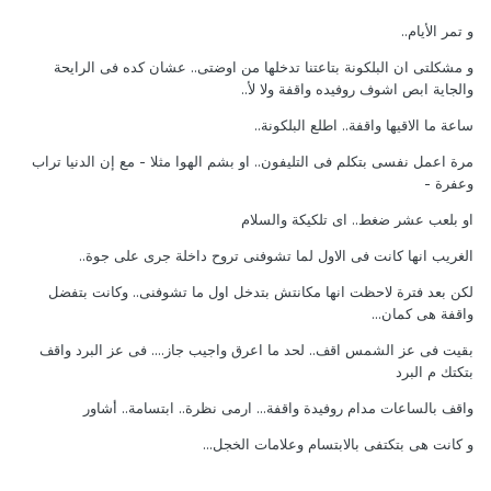
و تمر الأيام..
و مشكلتى ان البلكونة بتاعتنا تدخلها من اوضتى.. عشان كده فى الرايحة
والجاية ابص اشوف روفيده واقفة ولا لأ..
ساعة ما الاقيها واقفة.. اطلع البلكونة..
مرة اعمل نفسى بتكلم فى التليفون.. او بشم الهوا مثلا - مع إن الدنيا تراب
وعفرة -
او بلعب عشر ضغط.. اى تلكيكة والسلام
الغريب انها كانت فى الاول لما تشوفنى تروح داخلة جرى على جوة..
لكن بعد فترة لاحظت انها مكانتش بتدخل اول ما تشوفنى.. وكانت بتفضل
واقفة هى كمان...
بقيت فى عز الشمس اقف.. لحد ما اعرق واجيب جاز.... فى عز البرد واقف
بتكتك م البرد
واقف بالساعات مدام روفيدة واقفة... ارمى نظرة.. ابتسامة.. أشاور
و كانت هى بتكتفى بالابتسام وعلامات الخجل...