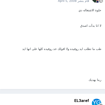
قام بنشر
April 5, 2008
حلوة الاشتغاله دي
لا انا بدأت اصدق
طب ما تطلب ايد روفيده ولا اقولك خد روفيده كلها على انها ايد
ربنا يهديك
EL3aref