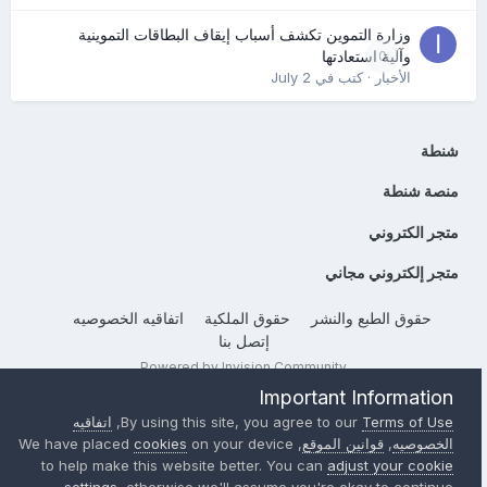
وزارة التموين تكشف أسباب إيقاف البطاقات التموينية
0
وآلية استعادتها
الأخبار
· كتب في
July 2
شنطة
منصة شنطة
متجر الكتروني
متجر إلكتروني مجاني
حقوق الطبع والنشر
حقوق الملكية
اتفاقيه الخصوصيه
إتصل بنا
Powered by Invision Community
Important Information
Terms of Use
By using this site, you agree to our
,
اتفاقيه
الخصوصيه
,
قوانين الموقع
, We have placed
on your device
cookies
to help make this website better. You can
adjust your cookie
settings
, otherwise we'll assume you're okay to continue..