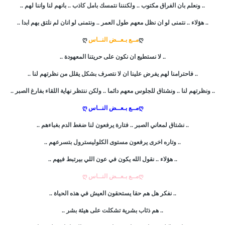
.. ونعلم بان الفراق مكتوب .. ولكنننا نتمسك بامل كاذب .. بانهم لنا واننا لهم ..
.. هؤلاء .. نتمنى لو ان نظل معهم طول العمر .. ونتمنى لو انان لم نلتق بهم ابدا ..
ღ
مــع بـعــض النــاس
ღ
.. لا نستطيع ان نكون على حريتنا المعهودة ..
.. فاحترامنا لهم يفرض علينا ان لا نتصرف بشكل يقلل من نظرتهم لنا ..
.. ونظرتهم لنا .. ونشتاق للجلوس معهم دائما .. ولكن ننتظر نهاية اللقاء بفارغ الصبر ..
ღمــع بـعــض النــاس ღ
.. نشتاق لمعاني الصبر .. فتارة يرفعون لنا ضغط الدم بغباءهم ..
.. وتاره اخرى يرفعون مستوى الكلوليسترول بتسرعهم ..
.. هؤلاء .. نقول الله يكون في عون اللي بيرتبط فيهم ..
ღمــع بـعــض النــاس ღ
.. نفكر هل هم حقا يستحقون العيش في هذه الحياة ..
.. هم ذئاب بشرية تشكلت على هيئة بشر ..