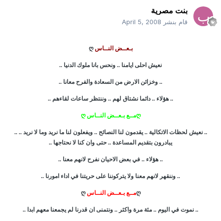
بنت مصرية
قام بنشر
April 5, 2008
بـعــض النــاس
ღ
نعيش احلى ايامنا .. ونحس بانا ملوك الدنيا ..
.. وخزائن الارض من السعادة والفرح معانا ..
.. هؤلاء .. دائما نشتاق لهم .. وننتظر ساعات لقاءهم ..
ღمــع بـعــض النــاس ღ
.. نعيش لحظات الاتكالية .. يقدمون لنا النصائح .. ويفعلون لنا ما نريد وما لا نريد .. ..
يبادرون بتقديم المساعدة .. حتى وان كنا لا نحتاجها ..
.. هؤلاء .. في بعض الاحيان نفرح لانهم معنا ..
.. وننقهر لانهم معنا ولا يتركوننا على حريتنا في اداء امورنا ..
ღ
مــع بـعــض النــاس
ღ
.. نموت في اليوم .. مئة مرة واكثر .. ونتمنى ان قدرنا لم يجمعنا معهم ابدا ..