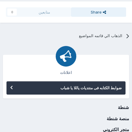
Share
متابعين
0
الذهاب الي قائمه المواضيع
اعلانات
ضوابط الكتابه فى منتديات ياللا يا شباب
شنطة
منصة شنطة
متجر الكتروني