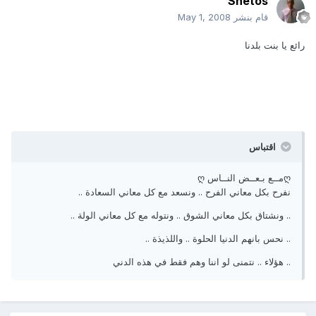
Shetos
قام بنشر
May 1, 2008
رائع يا بنت بلدنا
اقتباس
ღمــع بـعــض النــاس ღ
نفرح بكل معاني الفرح .. ونسعد مع كل معاني السعادة ..
.. ونشتاق بكل معاني الشوق .. ونتوله مع كل معاني الولة ..
.. نحس بانهم الدنيا الحلوة .. واللذيذة ..
.. هؤلاء .. نتمنى لو اننا وهم فقط في هذه الدني