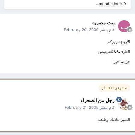
9 months later...
بنت مصرية
قام بنشر
February 20, 2009
الأروع مروركم
العارف&&&شيتوس
جزيتم خيرا
مشرفي الأقسام
رجل من الصحراء
قام بنشر
February 21, 2009
التميز عادتك وطبعك