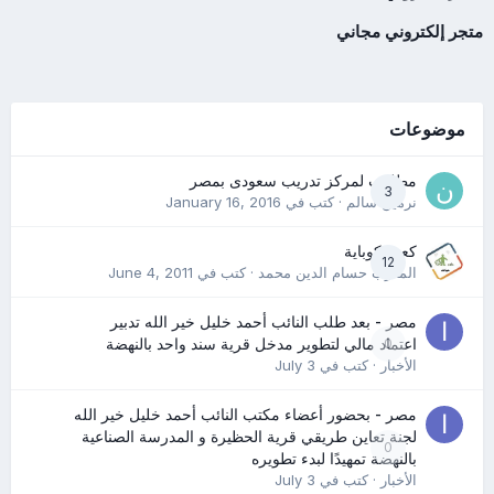
متجر إلكتروني مجاني
موضوعات
مطلوب لمركز تدريب سعودى بمصر
3
نرمين سالم
· كتب في
January 16, 2016
كعب كوباية
12
المدرب حسام الدين محمد
· كتب في
June 4, 2011
مصر - بعد طلب النائب أحمد خليل خير الله تدبير
0
اعتماد مالي لتطوير مدخل قرية سند واحد بالنهضة
الأخبار
· كتب في
July 3
مصر - بحضور أعضاء مكتب النائب أحمد خليل خير الله
لجنة تعاين طريقي قرية الحظيرة و المدرسة الصناعية
0
بالنهضة تمهيدًا لبدء تطويره
الأخبار
· كتب في
July 3