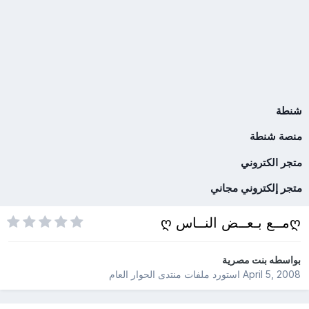
شنطة
منصة شنطة
متجر الكتروني
متجر إلكتروني مجاني
ღمــع بـعــض النــاس ღ
بواسطه
بنت مصرية
April 5, 2008
استورد ملفات
منتدى الحوار العام