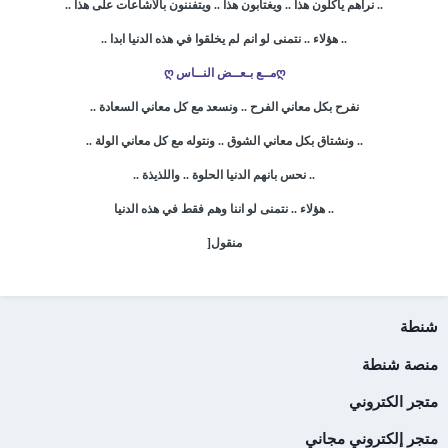
.. نراهم ياكلون هذا .. ويغتابون هذا .. ويتفننون بالاشاعات على هذا ..
.. هؤلاء .. نتمنى لو انم لم يخلقوا في هذه الدنيا ابدا ..
ღمــع بـعــض النــاس ღ
نفرح بكل معاني الفرح .. ونسعد مع كل معاني السعادة ..
.. ونشتاق بكل معاني الشوق .. ونتوله مع كل معاني الولة ..
.. نحس بانهم الدنيا الحلوة .. واللذيذة ..
.. هؤلاء .. نتمنى لو اننا وهم فقط في هذه الدنيا
منقول[
شنطة
منصة شنطة
متجر الكتروني
متجر إلكتروني مجاني