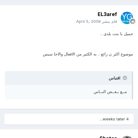
EL3aref
قام بنشر
April 5, 2008
جميل يا بنت بلدى ..
موضوع اكثر ن رائع .. به الكثير من الافعال والاحا سيس
اقتباس
مــع بـعــض النــاس
4 weeks later...