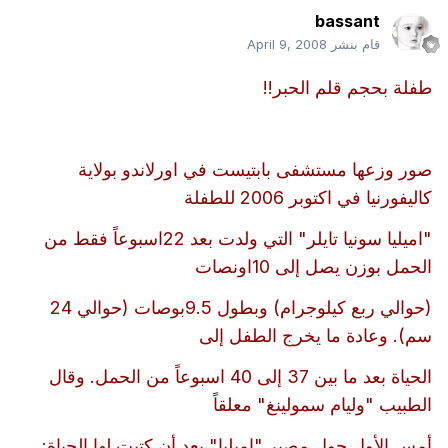
bassant
قام بنشر
April 9, 2008
طفلة بحجم قلم الحبر!!
صور وزعها مستشفى بابتيست في اورلاندو بولاية
كاليفورنيا في اكتوبر 2006 للطفلة
"اميليا سونيا تايلر" التي ولدت بعد 22اسبوعاً فقط من
الحمل بوزن يصل إلى 10اونصات
(حوالي ربع كيلوجرام) وبطول 9.5بوصات (حوالي 24
سم). وعادة ما يخرج الطفل إلى
الحياة بعد ما بين 37 إلى 40 اسبوعاً من الحمل. وقال
الطبيب "وليام سمولينغ" معلقاً
أمس الأول حول مصير "اميليا" بعد أن كتبت لها الحياة: