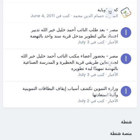
كعب كوباية
12
المدرب حسام الدين محمد
· كتب في
June 4, 2011
مصر - بعد طلب النائب أحمد خليل خير الله تدبير
0
اعتماد مالي لتطوير مدخل قرية سند واحد بالنهضة
الأخبار
· كتب في
July 3
مصر - بحضور أعضاء مكتب النائب أحمد خليل خير الله
لجنة تعاين طريقي قرية الحظيرة و المدرسة الصناعية
0
بالنهضة تمهيدًا لبدء تطويره
الأخبار
· كتب في
July 3
وزارة التموين تكشف أسباب إيقاف البطاقات التموينية
0
وآلية استعادتها
الأخبار
· كتب في
July 2
شنطة
منصة شنطة