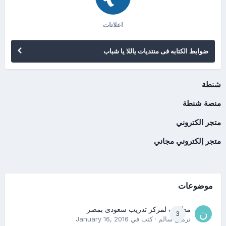
اعلانات
ضوابط الكتابه فى منتديات ياللا يا شباب
شنطة
منصة شنطة
متجر الكتروني
متجر إلكتروني مجاني
موضوعات
مطلوب لمركز تدريب سعودى بمصر
3
نرمين سالم
· كتب في
January 16, 2016