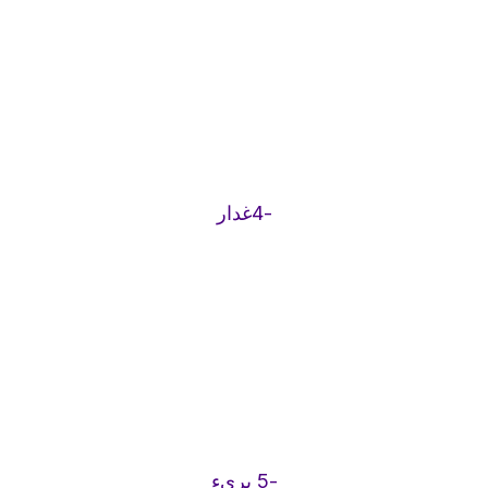
-4غدار
-5 برىء