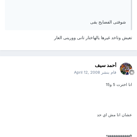
شوفتى الفضايح بقى
تعيش وتاخد غيرها يالهاختار تانى وورينى العار
أحمد سيف
قام بنشر
April 12, 2008
انا اخترت 5 و15
عشان انا مش اي حد
هههههههههههههه