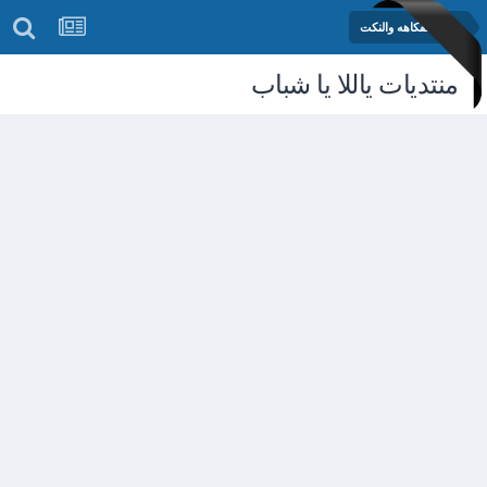
منتدى الفكاهه والنكت
منتديات ياللا يا شباب