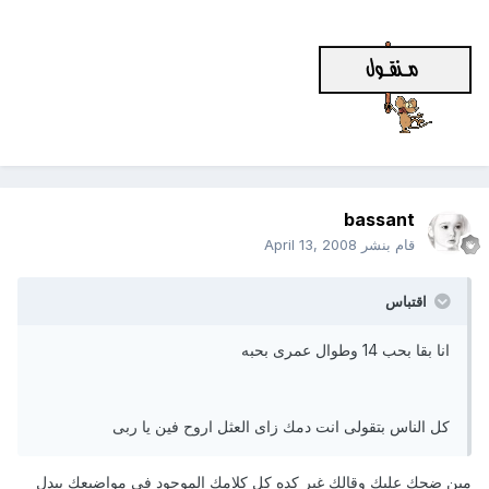
bassant
قام بنشر
April 13, 2008
اقتباس
انا بقا بحب 14 وطوال عمرى بحبه
كل الناس بتقولى انت دمك زاى العثل اروح فين يا ربى
مين ضحك عليك وقالك غير كده كل كلامك الموجود فى مواضيعك بيدل