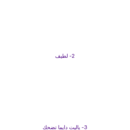
2- لطيف
3- ياليت دايما تضحك