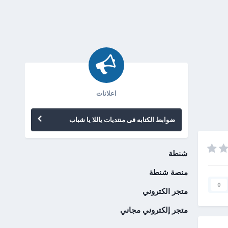
اعلانات
ضوابط الكتابه فى منتديات ياللا يا شباب
شنطة
منصة شنطة
0
متجر الكتروني
متجر إلكتروني مجاني