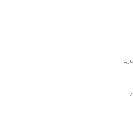
لكريم
ى