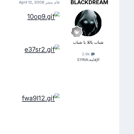
BLACKDREAM
قام بنشر
April 12, 2008
شباب ياللا يا شباب
2.9k
الإقامة:
SYRIA