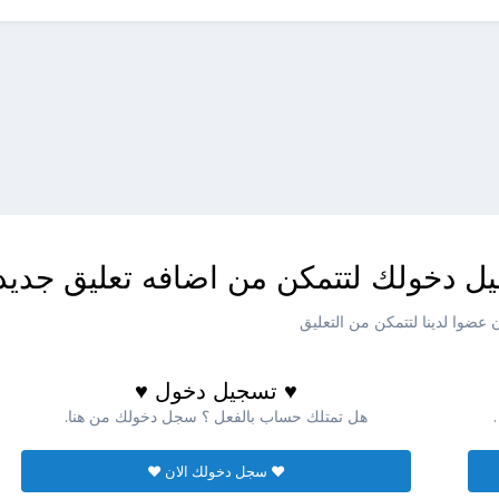
ل دخولك لتتمكن من اضافه تعليق جديد
عضوا لدينا لتتمكن من التعليق
♥ تسجيل دخول ♥
هل تمتلك حساب بالفعل ؟ سجل دخولك من هنا.
♥ سجل دخولك الان ♥