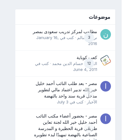
موضوعات
مطلوب لمركز تدريب سعودى بمصر
3
نرمين سالم
· كتب في
January 16,
2016
كعب كوباية
12
المدرب حسام الدين محمد
· كتب في
June 4, 2011
مصر - بعد طلب النائب أحمد خليل
خير الله تدبير اعتماد مالي لتطوير
0
مدخل قرية سند واحد بالنهضة
الأخبار
· كتب في
July 3
مصر - بحضور أعضاء مكتب النائب
أحمد خليل خير الله لجنة تعاين
0
طريقي قرية الحظيرة و المدرسة
الصناعية بالنهضة تمهيدًا لبدء تطويره