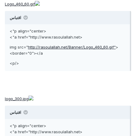
اقتباس
<p align="center">
<a href="http://www.rasoulallah.net">
http://rasoulallah.net/Banner/Logo_460_60.gif"
<img src="
border="0"></a>
</p>
اقتباس
<p align="center">
<a href="http://www.rasoulallah.net">