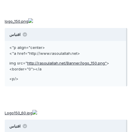
اقتباس
<p align="center">
<a href="http://www.rasoulallah.net">
http://rasoulallah.net/Banner/logo_150.png"
<img src="
border="0"></a>
</p>
اقتباس