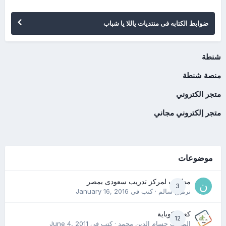
ضوابط الكتابه فى منتديات ياللا يا شباب
شنطة
منصة شنطة
متجر الكتروني
متجر إلكتروني مجاني
موضوعات
مطلوب لمركز تدريب سعودى بمصر
3
نرمين سالم
· كتب في
January 16, 2016
كعب كوباية
12
المدرب حسام الدين محمد
· كتب في
June 4, 2011