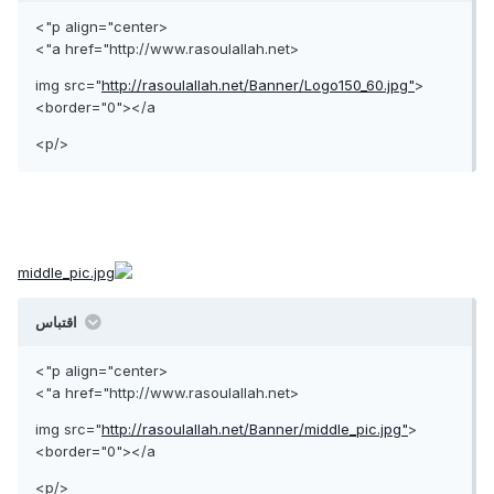
<p align="center">
<a href="http://www.rasoulallah.net">
http://rasoulallah.net/Banner/Logo150_60.jpg"
<img src="
border="0"></a>
</p>
اقتباس
<p align="center">
<a href="http://www.rasoulallah.net">
http://rasoulallah.net/Banner/middle_pic.jpg"
<img src="
border="0"></a>
</p>