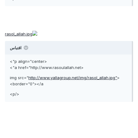
اقتباس
<p align="center">
<a href="http://www.rasoulallah.net">
http://www.yallagroup.net/img/rasol_allah.jpg"
<img src="
border="0"></a>
</p>