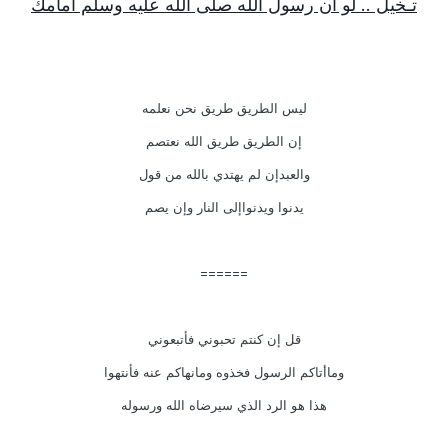
تـخيل .. لو أن رسول الله صلى الله عليه وسلم أمامك
ليس الطريق طريق نحن نعلمه
إن الطريق طريق الله نعتصم
والعبدإن لم يهتدي بالله من قول
يدنوا ويدنواإلى النار وإن يصم
======
قل إن كنتم تحبوني فأتبعوني
وماأتاكم الرسول فخذوه ومانهاكم عنه فأنتهوا
هذا هو الرد الذي سيرضاه الله ورسوله