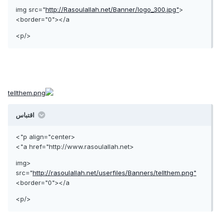
http://Rasoulallah.net/Banner/logo_300.jpg"
<img src="
border="0"></a>
</p>
اقتباس
<p align="center">
<a href="http://www.rasoulallah.net">
<img
src="
http://rasoulallah.net/userfiles/Banners/tellthem.png"
border="0"></a>
</p>