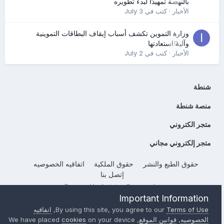
بالنهضة تمهيدًا لبدء تطويره
الأخبار
· كتب في
July 3
وزارة التموين تكشف أسباب إيقاف البطاقات التموينية
0
وآلية استعادتها
الأخبار
· كتب في
July 2
شنطة
منصة شنطة
متجر الكتروني
متجر إلكتروني مجاني
حقوق الطبع والنشر
حقوق الملكية
اتفاقيه الخصوصيه
إتصل بنا
Powered by Invision Community
Important Information
Terms of Use
By using this site, you agree to our
,
اتفاقيه
الخصوصيه
,
قوانين الموقع
, We have placed
on your device
cookies