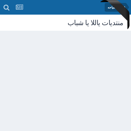
قسم السياحه
منتديات ياللا يا شباب