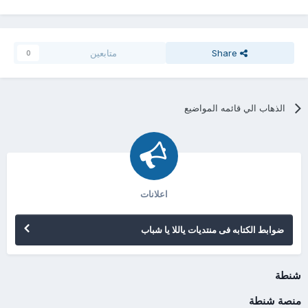
Share
متابعين
0
الذهاب الي قائمه المواضيع
اعلانات
ضوابط الكتابه فى منتديات ياللا يا شباب
شنطة
منصة شنطة