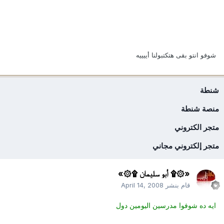
شوفو انتو بقى هتكتبولنا أييييه
شنطة
منصة شنطة
متجر الكتروني
متجر إلكتروني مجاني
«۞۩ أبو سليمان ۩۞»
قام بنشر
April 14, 2008
ايه ده شوفوا مدرسين اليومين دول