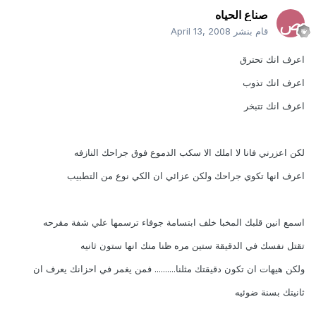
صناع الحياه
قام بنشر
April 13, 2008
اعرف انك تحترق
اعرف انك تذوب
اعرف انك تتبخر
لكن اعزرني فانا لا املك الا سكب الدموع فوق جراحك النازفه
اعرف انها تكوي جراحك ولكن عزائي ان الكي نوع من التطبيب
اسمع انين قلبك المخبا خلف ابتسامة جوفاء ترسمها علي شفة مقرحه
تقتل نفسك في الدقيقة ستين مره ظنا منك انها ستون ثانيه
ولكن هيهات ان تكون دقيقتك مثلنا.......... فمن يغمر في احزانك يعرف ان
ثانيتك بسنة ضوئيه