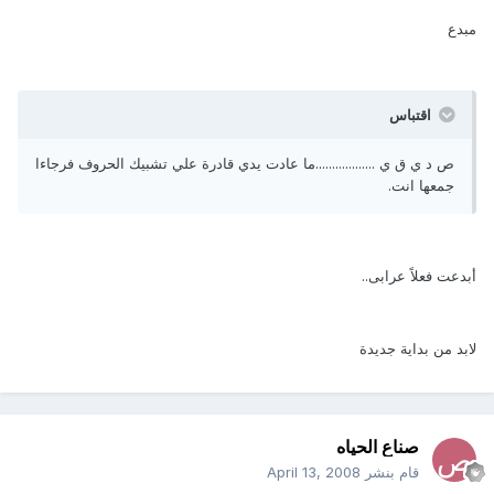
مبدع
اقتباس
ص د ي ق ي ..................ما عادت يدي قادرة علي تشبيك الحروف فرجاءا
جمعها انت.
أبدعت فعلاً عرابى..
لابد من بداية جديدة
صناع الحياه
قام بنشر
April 13, 2008