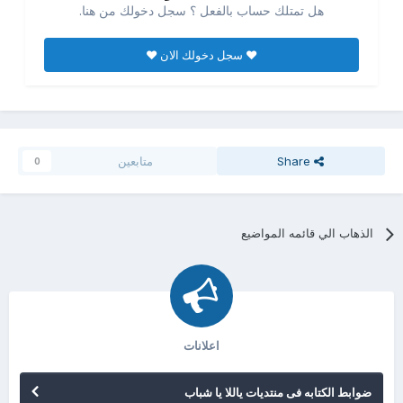
هل تمتلك حساب بالفعل ؟ سجل دخولك من هنا.
♥ سجل دخولك الان ♥
Share
متابعين
0
الذهاب الي قائمه المواضيع
اعلانات
ضوابط الكتابه فى منتديات ياللا يا شباب