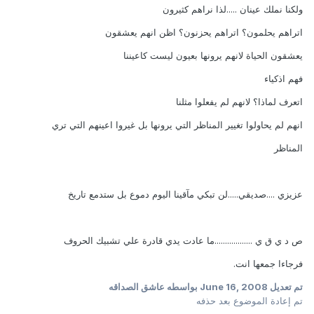
ولكنا نملك عينان .....لذا نراهم كثيرون
اتراهم يحلمون؟ اتراهم يحزنون؟ اظن انهم يعشقون
يعشقون الحياة لانهم يرونها بعيون ليست كاعيننا
فهم اذكياء
اتعرف لماذا؟ لانهم لم يفعلوا مثلنا
انهم لم يحاولوا تغيير المناظر التي يرونها بل غيروا اعينهم التي تري
المناظر
عزيزي ....صديقي.....لن تبكي مآقينا اليوم دموع بل ستدمع تاريخ
ص د ي ق ي ..................ما عادت يدي قادرة علي تشبيك الحروف
فرجاءا جمعها انت.
تم تعديل
June 16, 2008
بواسطه عاشق الصداقه
تم إعادة الموضوع بعد حذفه