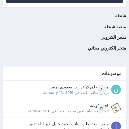
شنطة
منصة شنطة
متجر الكتروني
متجر إلكتروني مجاني
موضوعات
مطلوب لمركز تدريب سعودى بمصر
3
نرمين سالم
· كتب في
January 16, 2016
كعب كوباية
12
المدرب حسام الدين محمد
· كتب في
June 4, 2011
مصر - بعد طلب النائب أحمد خليل خير الله تدبير