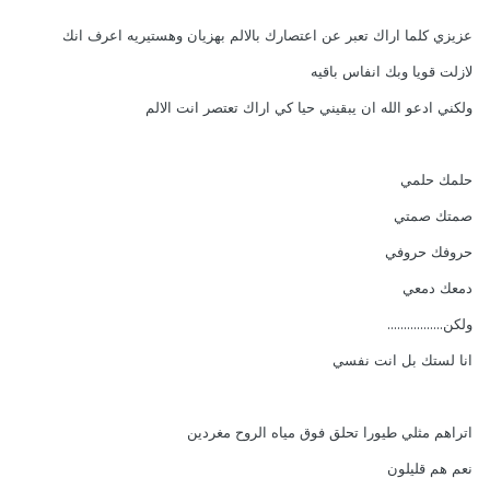
عزيزي كلما اراك تعبر عن اعتصارك بالالم بهزيان وهستيريه اعرف انك
لازلت قويا وبك انفاس باقيه
ولكني ادعو الله ان يبقيني حيا كي اراك تعتصر انت الالم
حلمك حلمي
صمتك صمتي
حروفك حروفي
دمعك دمعي
ولكن.................
انا لستك بل انت نفسي
اتراهم مثلي طيورا تحلق فوق مياه الروح مغردين
نعم هم قليلون