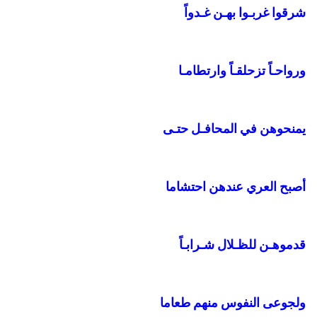
شرقوا غربـوا بهـن غـدواً
ورواحـاً تزحلقـاً وارتطامـا
يمنحوهن في المحافـل حتـى
أصبح العري عندهن احتشاما
قدموهـن للظـلال شـرابـاً
ولجوعى النفوس منهم طعاما