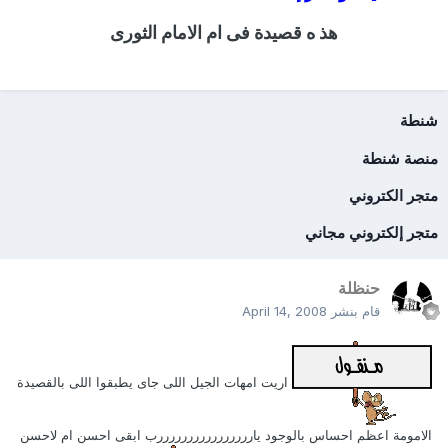
هذ ه قصيدة فى ام الامام الثورى
شنطة
منصة شنطة
متجر الكتروني
متجر إلكتروني مجاني
حنظلة
قام بنشر
April 14, 2008
اريت امهات الجيل اللى جاى يطبقوا اللى بالقصيدة
الامومة اعظم احساس بالوجود ياررررررررررررررررب ابقى احسن ام لاحسن