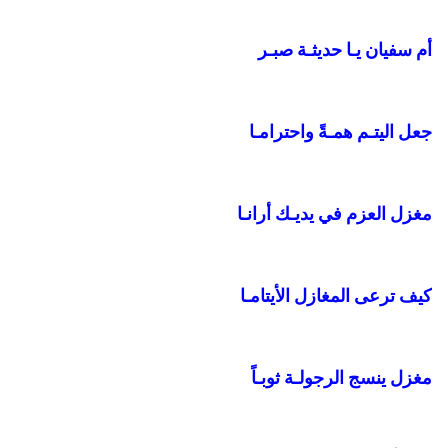
أم سفيان يـا حديثـة صبـر
جعل اليتـم همـةً واحترامـا
مغزل العزم في يديـك أرانـا
كيف ترعى المغازل الأيتامـا
مغزل ينسج الرجولـة ثوبـاً