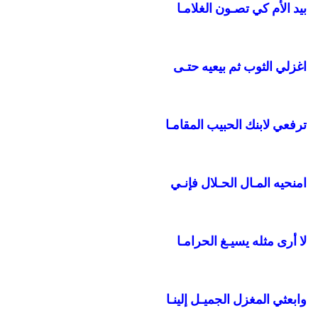
بيد الأم كي تصـون الغلامـا
اغزلي الثوب ثم بيعيه حتـى
ترفعي لابنك الحبيب المقامـا
امنحيه المـال الحـلال فإنـي
لا أرى مثله يسيـغ الحرامـا
وابعثي المغزل الجميـل إلينـا