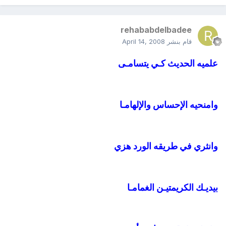
rehababdelbadee
قام بنشر
April 14, 2008
علميه الحديث كـي يتسامـى
وامنحيه الإحساس والإلهامـا
وانثري في طريقه الورد هزي
بيديـك الكريمتيـن الغمامـا