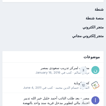
شنطة
منصة شنطة
متجر الكتروني
متجر إلكتروني مجاني
موضوعات
مطلوب لمركز تدريب سعودى بمصر
3
نرمين سالم
· كتب في
January 16, 2016
كعب كوباية
12
المدرب حسام الدين محمد
· كتب في
June 4, 2011
مصر - بعد طلب النائب أحمد خليل خير الله تدبير
0
اعتماد مالي لتطوير مدخل قرية سند واحد بالنهضة