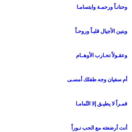
وحنانـاً ورحمـة وابتسامـا
وبنين الأجيال قلبـاً وروحـاً
وعقـولاً تحـارب الأوهــام
أم سفيان وجه طفلك أمسـى
قمـراً لا يطيـق إلا التّمامـا
أنت أرضعته مع الحب نـوراً