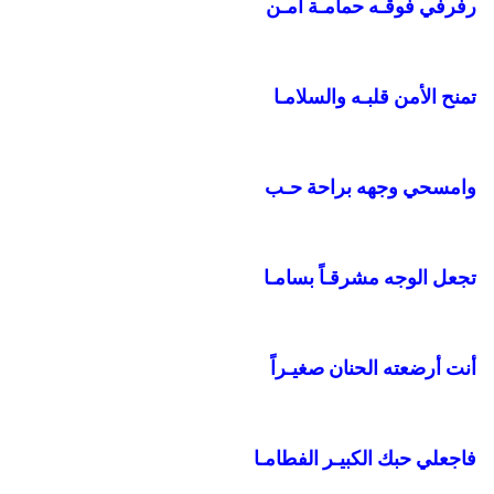
رفرفي فوقـه حمامـة أمـن
تمنح الأمن قلبـه والسلامـا
وامسحي وجهه براحة حـب
تجعل الوجه مشرقـاً بسامـا
أنت أرضعته الحنان صغيـراً
فاجعلي حبك الكبيـر الفطامـا