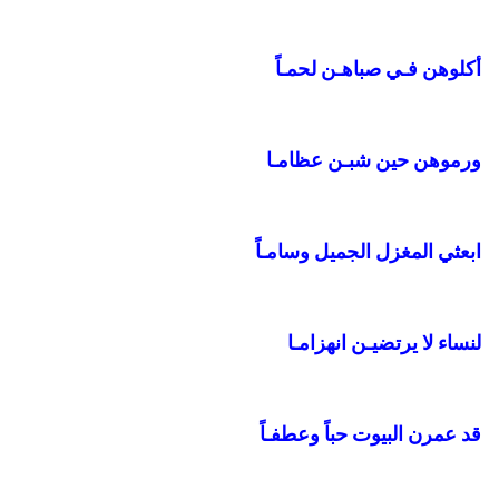
أكلوهن فـي صباهـن لحمـاً
ورموهن حين شبـن عظامـا
ابعثي المغزل الجميل وسامـاً
لنساء لا يرتضيـن انهزامـا
قد عمرن البيوت حباً وعطفـاً