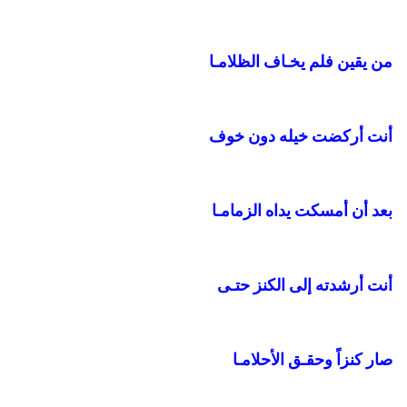
من يقين فلم يخـاف الظلامـا
أنت أركضت خيله دون خوف
بعد أن أمسكت يداه الزمامـا
أنت أرشدته إلى الكنز حتـى
صار كنزاً وحقـق الأحلامـا