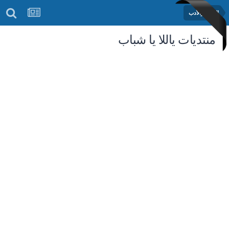
الشعر والأدب
منتديات ياللا يا شباب