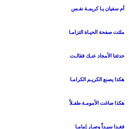
أم سفيان يـا كريمـة نفـس
ملئت صفحة الحيـاة التزامـا
حدثتنا الأمجاد عنـك فقالـت
هكذا يصنع الكريـم الكرامـا
هكذا صاغت الأمومـة طفـلاً
فغـدا سيـداً وصـار إمامـا