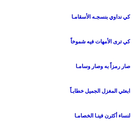
كي نداوي بنسجـه الأسقامـا
كي ترى الأمهات فيه شموخاً
صار رمزاً به وصار وسامـا
ابعثي المغزل الجميل خطابـاً
لنساء أكثرن فينـا الخصامـا