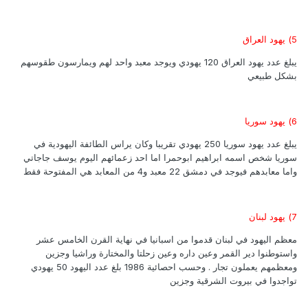
5) يهود العراق
يبلغ عدد يهود العراق 120 يهودي ويوجد معبد واحد لهم ويمارسون طقوسهم
بشكل طبيعي
6) يهود سوريا
يبلغ عدد يهود سوريا 250 يهودي تقريبا وكان يراس الطائفة اليهودية في
سوريا شخص اسمه ابراهيم ابوحمرا اما احد زعمائهم اليوم يوسف جاجاتي
واما معابدهم فيوجد في دمشق 22 معبد و4 من المعابد هي المفتوحة فقط
7) يهود لبنان
معظم اليهود في لبنان قدموا من اسبانيا في نهاية القرن الخامس عشر
واستوطنوا دير القمر وعين داره وعين زحلتا والمختارة وراشيا وجزين
ومعظمهم يعملون تجار . وحسب احصائية 1986 بلغ عدد اليهود 50 يهودي
تواجدوا في بيروت الشرقية وجزين