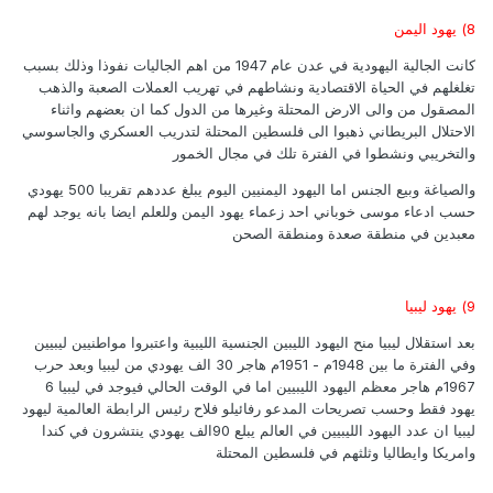
8) يهود اليمن
كانت الجالية اليهودية في عدن عام 1947 من اهم الجاليات نفوذا وذلك بسبب
تغلغلهم في الحياة الاقتصادية ونشاطهم في تهريب العملات الصعبة والذهب
المصقول من والى الارض المحتلة وغيرها من الدول كما ان بعضهم واثناء
الاحتلال البريطاني ذهبوا الى فلسطين المحتلة لتدريب العسكري والجاسوسي
والتخريبي ونشطوا في الفترة تلك في مجال الخمور
والصياغة وبيع الجنس اما اليهود اليمنيين اليوم يبلغ عددهم تقريبا 500 يهودي
حسب ادعاء موسى خوباني احد زعماء يهود اليمن وللعلم ايضا بانه يوجد لهم
معبدين في منطقة صعدة ومنطقة الصحن
9) يهود ليبيا
بعد استقلال ليبيا منح اليهود الليبين الجنسية الليبية واعتبروا مواطنيين ليبيين
وفي الفترة ما بين 1948م - 1951م هاجر 30 الف يهودي من ليبيا وبعد حرب
1967م هاجر معظم اليهود الليبيين اما في الوقت الحالي فيوجد في ليبيا 6
يهود فقط وحسب تصريحات المدعو رفائيلو فلاح رئيس الرابطة العالمية ليهود
ليبيا ان عدد اليهود الليبيين في العالم يبلع 90الف يهودي ينتشرون في كندا
وامريكا وايطاليا وثلثهم في فلسطين المحتلة