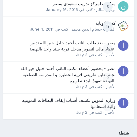
مطلوب لمركز تدريب سعودى بمصر
3
نرمين سالم
· كتب في
January 16, 2016
كعب كوباية
12
المدرب حسام الدين محمد
· كتب في
June 4, 2011
مصر - بعد طلب النائب أحمد خليل خير الله تدبير
0
اعتماد مالي لتطوير مدخل قرية سند واحد بالنهضة
الأخبار
· كتب في
July 3
مصر - بحضور أعضاء مكتب النائب أحمد خليل خير الله
لجنة تعاين طريقي قرية الحظيرة و المدرسة الصناعية
0
بالنهضة تمهيدًا لبدء تطويره
الأخبار
· كتب في
July 3
وزارة التموين تكشف أسباب إيقاف البطاقات التموينية
0
وآلية استعادتها
الأخبار
· كتب في
July 2
شنطة