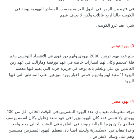
في فترة من الزمن في الدول العربية وحسب المصادر اليهودية يوجد في
الكويت حاليا اربع عائلات ولكن لا يعرف عنهم
شيء بعد غزو الكويت .
3) يهود تونس
يبلغ عدد يهود تونس 2000 يهودي ولهم دور قوي في الاقتصاد التونسي رغم
قلة عددهم وكان لهم امتيازات خاصه في عهد بورقيبة ومازالت في عهد زين
العابدين بن علي وللعلم بانه يوجد في جزيرة جربة التي يقيم فيها معظم
اليهود 11 معبد لهم ولديهم خمس احبار يهود موزعين على المناطق التي فيها
اليهود
4) يهود مصر
توجد معلومات تفيد بان عدد اليهود المصريين في الوقت الحالي اقل من 100
يهودي ولا ننسى فقد كان لليهود وزيرا في عهد سعد زغلول وكان اسمه يوسف
قطاوي وكان وزيرا للمالية ويوجد في القاهرة في الوقت الحالي معبد واحد
وعدة معابد في الاسكندرية وللعلم ايضا بان معظم اليهود المصريين مسنبيين
وهم على وشك الانقراض .