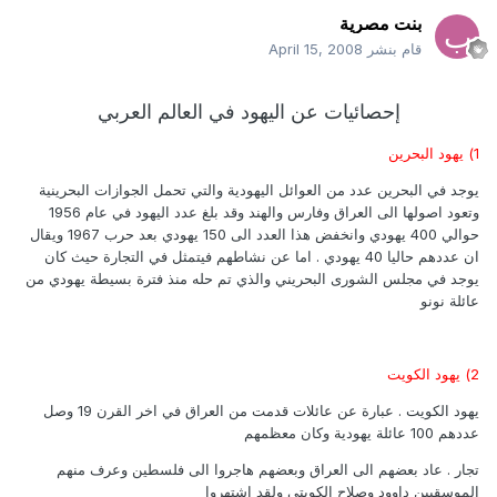
بنت مصرية
قام بنشر
April 15, 2008
إحصائيات عن اليهود في العالم العربي
1) يهود البحرين
يوجد في البحرين عدد من العوائل اليهودية والتي تحمل الجوازات البحرينية
وتعود اصولها الى العراق وفارس والهند وقد بلغ عدد اليهود في عام 1956
حوالي 400 يهودي وانخفض هذا العدد الى 150 يهودي بعد حرب 1967 ويقال
ان عددهم حاليا 40 يهودي . اما عن نشاطهم فيتمثل في التجارة حيث كان
يوجد في مجلس الشورى البحريني والذي تم حله منذ فترة بسيطة يهودي من
عائلة نونو
2) يهود الكويت
يهود الكويت . عبارة عن عائلات قدمت من العراق في اخر القرن 19 وصل
عددهم 100 عائلة يهودية وكان معظمهم
تجار . عاد بعضهم الى العراق وبعضهم هاجروا الى فلسطين وعرف منهم
الموسقيين داوود وصلاح الكويتي ولقد اشتهروا