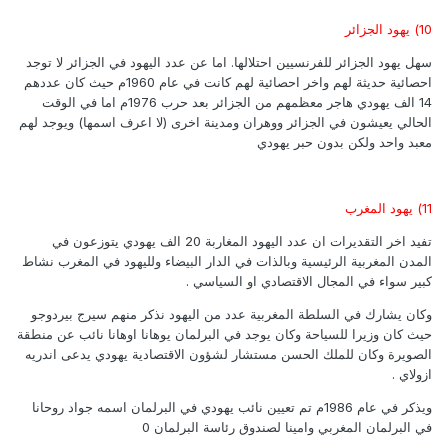
10) يهود الجزائر
سهل يهود الجزائر للفرنسيين احتلالها. اما عن عدد اليهود في الجزائر لا توجد
احصائية حديثة لهم واخر احصائية لهم كانت في عام 1960م حيث كان عددهم
14 الف يهودي هاجر معظمهم من الجزائر بعد حرب 1976م اما في الوقت
الحالي يعيشون في الجزائر ووهران ومدينة اخرى (لا اعرف اسمها) ويوجد لهم
معبد واحد ولكن بدون حبر يهودي
11) يهود المغرب
تفيد اخر التقديرات ان عدد اليهود المغاربة 20 الف يهودي يتوزعون في
المدن المغربية الرئيسية وبالذات في الدار البيضاء ولليهود في المغرب نشاط
كبير سواء في المجال الاقتصادي او السياسي .
وكان يشارك في السلطة المغربية عدد من اليهود نذكر منهم سيرج بيردوجو
حيث كان وزيرا للسياحة وكان يوجد في البرلمان يوهانا اوهانا نائب عن منطقة
الصويرة وكان للملك الحسن مستشار لشؤون الاقتصادية يهودي يدعى اندريه
ازولاي .
ويذكر في عام 1986م تم تعيين نائب يهودي في البرلمان اسمه جواد روحانا
في البرلمان المغربي وامينا لصندوق رئاسة البرلمان 0