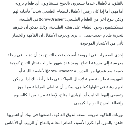
بالقلق، فالأطفال عندما يشعرون بالجوع فسيتناولون أي طعام يرونه
أمامهم، أما إذا كان رفض الأطفال للطعام الطبيعي شديداً فأبدليه لهم
drawGradient()
ولكن بنوع آخر من الطعام الطبيعي.
في الطبيعة،
فسيكتشفون وجود الطعام على هيئته الطبيعية، وذلك يمكن أن يثيرهم
لتجربة طعام جديد.جميل أن يرى ويعرف الأطفال ان الفاكهة والخضار
تأتي من الأشجار الموجودة
إحدى الصغيرات في الروضة أصبحت تحب التفاح بعد أن ذهبت في رحلة
مدرسية إلى مزرعة للتفاح، وبعد عدة شهور مازالت تختار التفاح كوجبة
drawGradient()
خفيفة بعد عودتها من المدرسة.
الأطعمة اللينة أو
المهروسة طريقة سهلة لإدخال الفواكه في طعام أطفالك إذا لم يكن
لديهم رغبة في تناولها كما هي، يمكن أن تخلطي الفراولة مع الموز
وتضيفي إليهما الحليب أو الزبادي المثلج، لإضافة مزيد من الكالسيوم
وإعطاء المزيج القوام الكريمي.
تورتات الفاكهة طريقة ممتعة لتذوق الفاكهة، اصنعيها في بيتك أو اشتريها
جاهزة بالموز، أو الكرز الأسود، فطائر النخالة بالتفاح أو الزبيب أو الأناناس