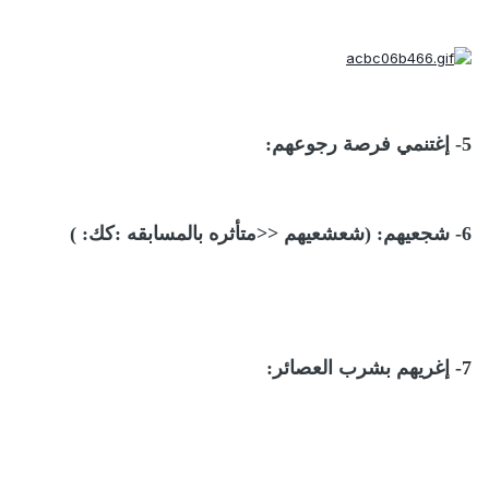
5- إغتنمي فرصة رجوعهم:
6- شجعيهم: (شعشعيهم <<متأثره بالمسابقه :كك: )
7- إغريهم بشرب العصائر: