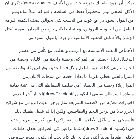
drawGradient()
يمكن أن تزود أطفالك بجرعة جيدة من الألياف.
تذكري ان
الأكل الصحي ليس محصوراً فقط في السلطة والفواكه، مثلاً ساندوتش
من الفول السوداني مع كوب من الحليب يفي بحوالي نصف الكمية اللزمة
للطفل من الحبوب، البروتين، ومنتجات الالبان، وبعض المعان المهمة (مثل
الزنك) والأحماض الدهنية الأساسية موجودة بالفول السوداني.
الأحماض الدهنية الأساسية مع الزبيب والحليب مع كأس من عصير
البرتقال تعادل حصتين من لفواكه، وحصة واحدة من الألبان، وحصة من
الحبوب، وهي كذلك تزود الطفل بالألياف، الحديد، وفيتامين C، وقطعة من
البيتزا بالجبن تعطي تقريباً ما يعادل حصة من منتجات الألبان(من
الموازريلا) وحصة من الخضار (من صلصة الطماطم التي هي غنية بمادة
drawGradient()
مضادة للسرطان تسمى الليكوبين )
اختيار آخر لتقديم
اختيارات مغذية من الأطعمة السريعة مثل برجر الديك الرومي مع شرائح
الجزر بدلاً من برجر اللحم والبطاطس. ولكن إذا لم يتقبل طفلك ذلك
فأسمحي له أن يأكل الأطعمة السريعة ولكن ليس أكثر من مرة واحدة
drawGradient()
في الإسبوع.
مثلما تراعين كل الطرائق لجعل أطفالك
يأكلون طعاماً صحياً أكثر، تذكري أنك كأم يجب أن تكوني قدوة جيدة في