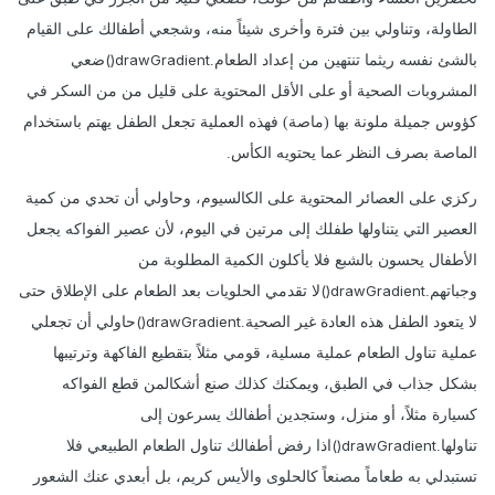
الطاولة، وتناولي بين فترة وأخرى شيئاً منه، وشجعي أطفالك على القيام
drawGradient()
بالشئ نفسه ريثما تنتهين من إعداد الطعام.
ضعي
المشروبات الصحية أو على الأقل المحتوية على قليل من من السكر في
كؤوس جميلة ملونة بها (ماصة) فهذه العملية تجعل الطفل يهتم باستخدام
الماصة بصرف النظر عما يحتويه الكأس.
ركزي على العصائر المحتوية على الكالسيوم، وحاولي أن تحدي من كمية
العصير التي يتناولها طفلك إلى مرتين في اليوم، لأن عصير الفواكه يجعل
الأطفال يحسون بالشبع فلا يأكلون الكمية المطلوبة من
drawGradient()
وجباتهم.
لا تقدمي الحلويات بعد الطعام على الإطلاق حتى
drawGradient()
لا يتعود الطفل هذه العادة غير الصحية.
حاولي أن تجعلي
عملية تناول الطعام عملية مسلية، قومي مثلاً بتقطيع الفاكهة وترتيبها
بشكل جذاب في الطبق، ويمكنك كذلك صنع أشكالمن قطع الفواكه
كسيارة مثلاً، أو منزل، وستجدين أطفالك يسرعون إلى
drawGradient()
تناولها.
اذا رفض أطفالك تناول الطعام الطبيعي فلا
تستبدلي به طعاماً مصنعاً كالحلوى والأيس كريم، بل أبعدي عنك الشعور