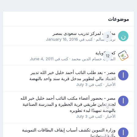
موضوعات
مطلوب لمركز تدريب سعودى بمصر
3
نرمين سالم
· كتب في
January 16, 2016
كعب كوباية
12
المدرب حسام الدين محمد
· كتب في
June 4, 2011
مصر - بعد طلب النائب أحمد خليل خير الله تدبير
0
اعتماد مالي لتطوير مدخل قرية سند واحد بالنهضة
الأخبار
· كتب في
July 3
مصر - بحضور أعضاء مكتب النائب أحمد خليل خير الله
لجنة تعاين طريقي قرية الحظيرة و المدرسة الصناعية
0
بالنهضة تمهيدًا لبدء تطويره
الأخبار
· كتب في
July 3
وزارة التموين تكشف أسباب إيقاف البطاقات التموينية
0
وآلية استعادتها