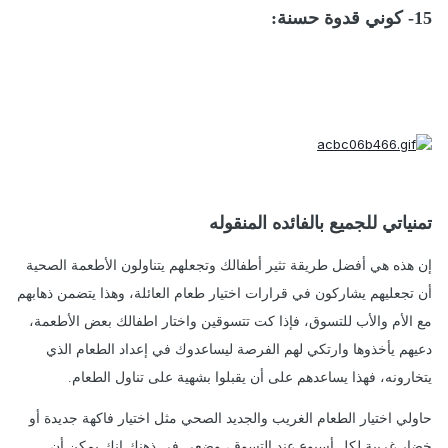
15- كوني قدوة حسنة:
تمنياتي للجميع بالفائده المنقوله
إن هذه هي أفضل طريقة تثير أطفالك وتجعلهم يتناولون الأطعمة الصحية
أن تجعليهم يشاركون في قرارات اختيار طعام العائلة، وهذا يتضمن ذهابهم
مع الأم والأب للتسوق، فإذا كت تتسوقين واختار اطفالك بعض الأطعمة،
دعيهم يأخذوها وارتكي لهم الفرصة ليساعدوك في إعداد الطعام الذي
يتخارونه، فهذا يساعدهم على أن يقبلوا بشهية على تناول الطعام.
حاولي اختيار الطعام الغريب والجديد الصحي مثل اختيار فاكهة جديدة أو
خضار غريبة لكل أسبوع عند التسوق، وضعي في ذهنك انك يمكن أن