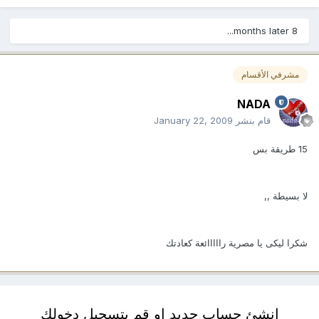
8 months later...
مشرفي الأقسام
NADA
قام بنشر
January 22, 2009
15 طريقة بس
لا بسيطة ,,
شكرا ليكى يا مصرية رااااائعة كعادتك
انشئ حساب جديد او قم بتسجيل دخولك