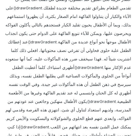
drawGradient()
تقدمي الطعام بطرائق تقديم مختلفة جديدة لطفلك.
على
الآباء والكبار أن يتناولوا الفاكهة امام الصغار بكثرة، أن يظهروا استمتاعهم
بذلك، وبما أن الأطفال يحبون تقليد الكبار فستجدهم بالتالي يأكلون الفواكه
ويحرصون عليها، ويمكن للآباء تنويع الفاكهة على الدوام حتى يكون انجذاب
drawGradient()
الأطفال موجهاً نحو أنواع عديدة من الفاكهة.
عند إعطائك
الطفل علبة حلوى فحاولي أن تفرغي نصف محتوياتها، افعلي ذلك كلما
اشتريت شيئاً له..فهذا سيخفف ضرر هذه المأكولات عليه، كما أنها ستعوده
drawGradient()
عدم الإكثار منها.
أظهري استياءك كلما أعطيت الطفل
أنواعاً من الحلوى والمأكولات الصناعية التي يطلبها الطفل نفسه، وبذلك
سيرسخ في ذهن الطفل أن هذه المأكولات غير جيدة، وفي الوقت نفسه
أظهري له كل الحنان وابتسمي له عند تقديم الفاكهة وغيرها من الأطعمة
drawGradient()
الطبيعية.
يكون الأطفال منهكين وجائعين عند عودتهم من
المدرسة، ولديهم استعداد لتناول أي شئ، انتهزي هذه الفرصة وقدمي لهم
الفواكه، وابعدي عنهم قطع الحلوى والشوكولاته والبسكويت والأيس كريم.
drawGradient()
يمكنك عمل الشئ نفسه بعد انتهائهم من اللعب.
إذا كنتِ
تحضرين العشاء وأطفالم من حولك، فضعي قليلاً من الجزر في طبق على