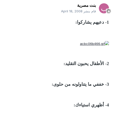
بنت مصرية
قام بنشر
April 18, 2008
1- دعيهم يشاركوا:
2- الأطفال يحبون التقليد:
3- خففي ما يتناولونه من حلوى:
4- أظهري استياءك: