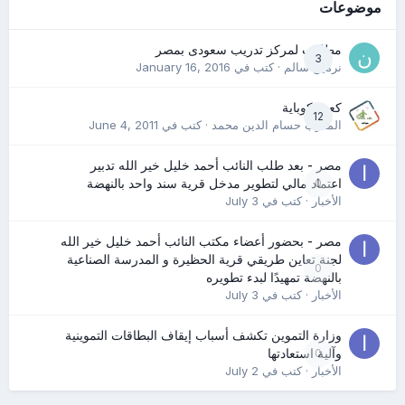
موضوعات
مطلوب لمركز تدريب سعودى بمصر
3
نرمين سالم
· كتب في
January 16, 2016
كعب كوباية
12
المدرب حسام الدين محمد
· كتب في
June 4, 2011
مصر - بعد طلب النائب أحمد خليل خير الله تدبير
0
اعتماد مالي لتطوير مدخل قرية سند واحد بالنهضة
الأخبار
· كتب في
July 3
مصر - بحضور أعضاء مكتب النائب أحمد خليل خير الله
لجنة تعاين طريقي قرية الحظيرة و المدرسة الصناعية
0
بالنهضة تمهيدًا لبدء تطويره
الأخبار
· كتب في
July 3
وزارة التموين تكشف أسباب إيقاف البطاقات التموينية
0
وآلية استعادتها
الأخبار
· كتب في
July 2