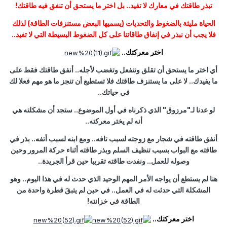
تبذر طاقتك في معارك لا تفيد.. بل اختر ما يستحق أن تنفق فيه طاقتك!
الحياة مليئة بالضغوط والتحديات (يسميها البعض مستنزفات الطاقة) لذلك
فلا يجب أن نبذر في إنفاق طاقاتنا على كل الضغوط البسيطة التي لا تفيد..
اختر معركتك..
أي اختر ما يستحق أن تقلق وتنفعل وتغضب لأجله.. أنفق طاقتك فقط على
ما يفيدك.. لا على ما يستنزف طاقتك فلا تستطيع أن تنجز ما هو مهم فعلا لك
في حياتك..
لو عدنا لـ"مرزوق" الذي ذكرناه في أول الموضوع.. ستجد أن مشكلته هي
أنه لم يختر معركته..
أنفق طاقته في شجار مع زوجته لسبب تافه.. ومع ابنه لسبب أتفه.. بذر في
طاقته مع البواب بسبب تنظيف السلم وبذر طاقته أثناء حركة المرور وحين
وصوله للعمل.. ونفدت طاقته تقريبا حين قرأ الجريدة..
هنا لم يستطع أن يواجه الأمر المهم الوحيد الذي حدث له في هذا اليوم.. وهو
المشكلة التي حدثت له في العمل.. في حين لم يتبقَ قطرة واحدة من
الطاقة في خزانته!
اختر معركتك..