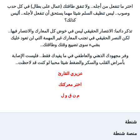
اختر ما تنفعل من أجله.. ولا تنفق طاقتك (عمال على بطال) في كل حدب
وصوب.. ليس تنظيف السلم شيئا مهما يستحق أن تنفعل لأجله.. أليس
كذلك؟
تذكر دائما: الانتصار الحقيقي ليس في خوض كل المعارك والانتصار فيها..
لكن النصر الحقيقي في تجنب المعارك غير المهمة التي لن تعود عليك
بشيء سوى تضييع وقتك وطاقتك..
وفر مجهودك الذهني والعاطفي في ما يفيدك فقط.. فليست الإصابة
بأمراض القلب والسكر والضغط شيئا محببا لو كنت قد لاحظت..
عزيزي القارئ
اختر معركتك
م ن ق و ل
شنطة
منصة شنطة