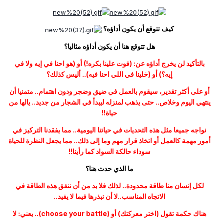
كيف تتوقع أن يكون أداؤه؟
هل تتوقع هنا أن يكون أداؤه مثاليا؟
بالتأكيد لن يخرج أداؤه عن: (فوت علينا بكره!) أو (هو احنا في إيه ولا في
إيه؟) أو (خلينا في اللي احنا فيه).. أليس كذلك؟
أو على أكثر تقدير، سيقوم بالعمل في ضيق وضجر ودون اهتمام.. متمنيا أن
ينتهي اليوم وخلاص.. حتى يذهب لمنزله ليبدأ في الشجار من جديد.. يالها من
حياة!!
نواجه جميعا مثل هذه التحديات في حياتنا اليومية.. مما يفقدنا التركيز في
أمور مهمة كالعمل أو اتخاذ قرار مهم وما إلى ذلك.. مما يجعل النظرة للحياة
سوداء حالكة السواد كما رأينا!!
ما الذي حدث هنا؟
لكل إنسان منا طاقة محدودة.. لذلك فلا بد من أن ننفق هذه الطاقة في
الاتجاه المناسب..لا أن نبذرها فيما لا يفيد..
هناك حكمة تقول (اختر معركتك) أو (choose your battle).. يعني: لا