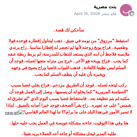
بنت مصرية
قام بنشر
April 19, 2008
سأحكي لك قصة..
استيقظ "مرزوق" من نومه في ضيق.. ذهب ليتناول إفطاره فوجده فولا
وطعمية.. فراح يوبخ زوجته لأنها لم تحضر له إفطارا مناسبا.. راح يرتدي
ملابسه فلاحظ أن ابنه الذي يستعد للذهاب للمدرسة، لم يربط ربطة عنقه
كما يجب.. فراح يوبخه هو الآخر.. خرج من منزله متجها لعمله، فوجد أن
السلم ليس نظيفا كالعادة.. فذهب للبواب غاضبا وراح يصيح في وجهه
ويخبره بأن عليه أن ينظف السلم كما يجب..
ركب ليتجه لعمله.. فوجد أن الطريق مزدحم.. فراح يغلي غضبا بسبب
"السياسة المرورية" كما يحلو له أن يسميها.. وصل إلى العمل فوجد أن
مكتبه لم يتم تنظيفه بعد.. فاستشاط غضبا بسبب اليوم الذي "لم تشرق له
شمس" على حد تعبيره.. راح يقرأ الصحف فوجد خبرا أصابه بالضيق.. لماذا
لا تسير الأمور في هذا البلد على ما يرام؟؟ تبا لهذا العالم القاسي!
هنا وفي هذا التوقيت: جاءته مشكلة عويصة في العمل يجب عليه حلها..
طلبه المدير ليحل مشكلة أو جاءه أحد العملاء يريد شيئا..