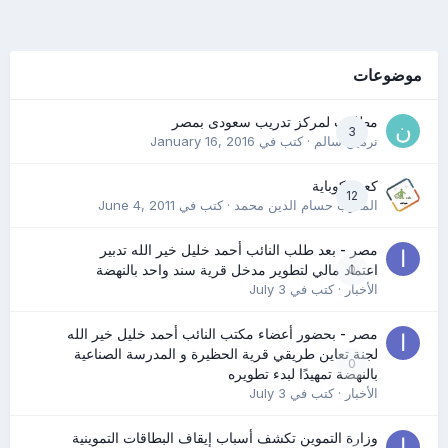
موضوعات
مطلوب لمركز تدريب سعودى بمصر
3
نرمين سالم
· كتب في
January 16, 2016
كعب كوباية
12
المدرب حسام الدين محمد
· كتب في
June 4, 2011
مصر - بعد طلب النائب أحمد خليل خير الله تدبير
0
اعتماد مالي لتطوير مدخل قرية سند واحد بالنهضة
الأخبار
· كتب في
July 3
مصر - بحضور أعضاء مكتب النائب أحمد خليل خير الله
لجنة تعاين طريقي قرية الحظيرة و المدرسة الصناعية
0
بالنهضة تمهيدًا لبدء تطويره
الأخبار
· كتب في
July 3
وزارة التموين تكشف أسباب إيقاف البطاقات التموينية