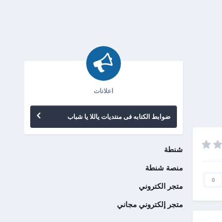
اعلانات
ضوابط الكتابه فى منتديات ياللا يا شباب
شنطة
منصة شنطة
0
متجر الكتروني
متجر إلكتروني مجاني