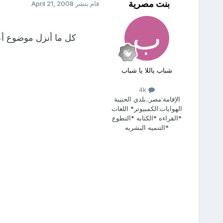
بنت مصرية
قام بنشر
April 21, 2008
كل ما أنزل موضوع أعز
شباب ياللا يا شباب
4k
الإقامة:
مصر..بلدي الحبيبة
الهوايات:
الكمبيوتر* اللغات
*القراءه *الكتابه *التطوع
*التنميه البشريه