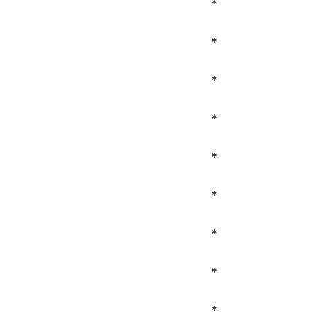
*
*
*
*
*
*
*
*
*