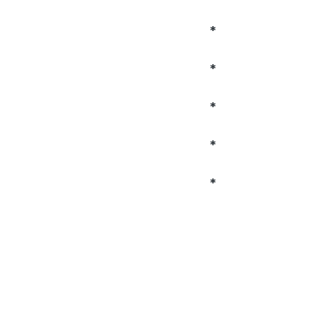
*
*
*
*
*