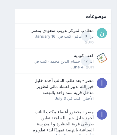
موضوعات
مطلوب لمركز تدريب سعودى بمصر
3
نرمين سالم
· كتب في
January 16,
2016
كعب كوباية
12
المدرب حسام الدين محمد
· كتب في
June 4, 2011
مصر - بعد طلب النائب أحمد خليل
خير الله تدبير اعتماد مالي لتطوير
0
مدخل قرية سند واحد بالنهضة
الأخبار
· كتب في
July 3
مصر - بحضور أعضاء مكتب النائب
أحمد خليل خير الله لجنة تعاين
0
طريقي قرية الحظيرة و المدرسة
الصناعية بالنهضة تمهيدًا لبدء تطويره