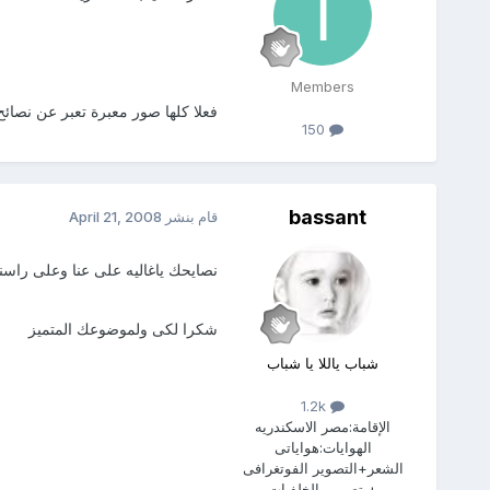
Members
فعلا كلها صور معبرة تعبر عن نصائح 
150
bassant
قام بنشر
April 21, 2008
نصايحك ياغاليه على عنا وعلى راسنا
شكرا لكى ولموضوعك المتميز
شباب ياللا يا شباب
1.2k
الإقامة:
مصر الاسكندريه
الهوايات:
هواياتى
الشعر+التصوير الفوتغرافى
+ تصميم الخلفيات