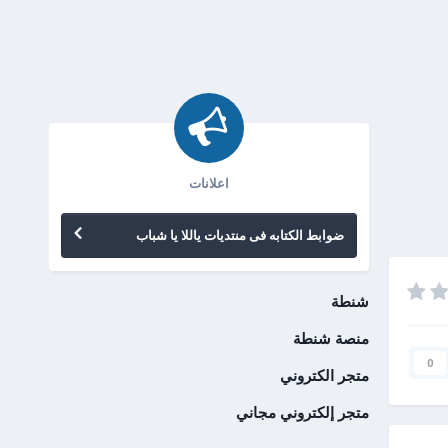
اعلانات
ضوابط الكتابه فى منتديات ياللا يا شباب
شنطة
منصة شنطة
0
متجر الكتروني
متجر إلكتروني مجاني