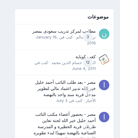
موضوعات
مطلوب لمركز تدريب سعودى بمصر
3
نرمين سالم
· كتب في
January 16,
2016
كعب كوباية
12
المدرب حسام الدين محمد
· كتب في
June 4, 2011
مصر - بعد طلب النائب أحمد خليل
خير الله تدبير اعتماد مالي لتطوير
0
مدخل قرية سند واحد بالنهضة
الأخبار
· كتب في
July 3
مصر - بحضور أعضاء مكتب النائب
أحمد خليل خير الله لجنة تعاين
0
طريقي قرية الحظيرة و المدرسة
الصناعية بالنهضة تمهيدًا لبدء تطويره