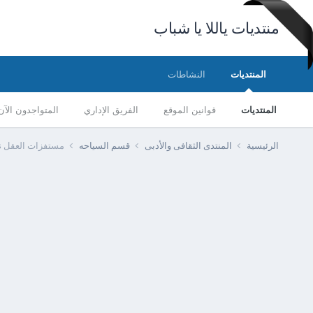
منتديات ياللا يا شباب
المنتديات
النشاطات
المنتديات
قوانين الموقع
الفريق الإداري
المتواجدون الآن
الرئيسية
المنتدى الثقافى والأدبى
قسم السياحه
مستفزات العقل Brain Bats