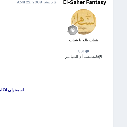
El-Saher Fantasy
قام بنشر
April 22, 2008
شباب ياللا يا شباب
861
الإقامة:
مصــ أم الدنيا ــر
اسمحولي اتكلم
ا