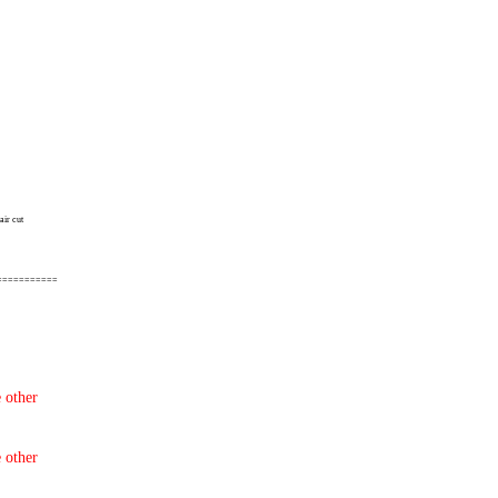
hair cut
===========
 other
 other