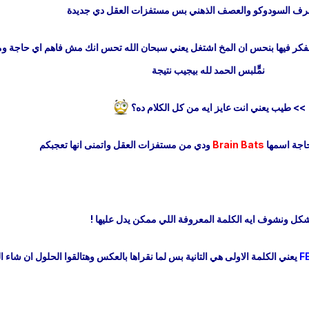
يعرف السودوكو والعصف الذهني بس مستفزات العقل دي جديدة
فكر فيها بنحس ان المخ اشتغل يعني سبحان الله تحس انك مش فاهم اي حاجة 
نمٍّلبس الحمد لله بيجيب نتيجة
>> طيب يعني انت عايز ايه من كل الكلام ده؟
 حاجة اسمها
Brain Bats
ودي من مستفزات العقل واتمنى انها تعجبكم
شكل ونشوف ايه الكلمة المعروفة اللي ممكن يدل عليها !
F
يعني الكلمة الاولى هي التانية بس لما نقراها بالعكس وهتالقوا الحلول ان شاء ال