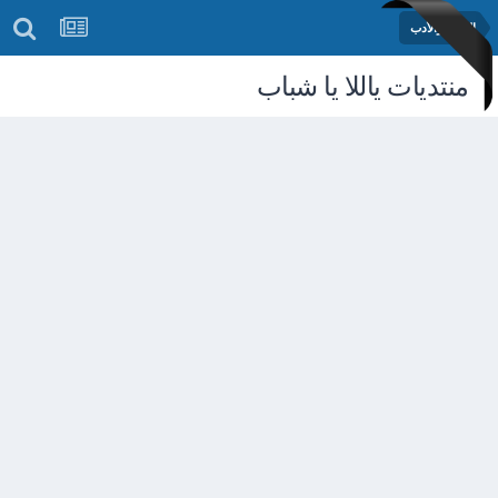
الشعر والأدب
منتديات ياللا يا شباب