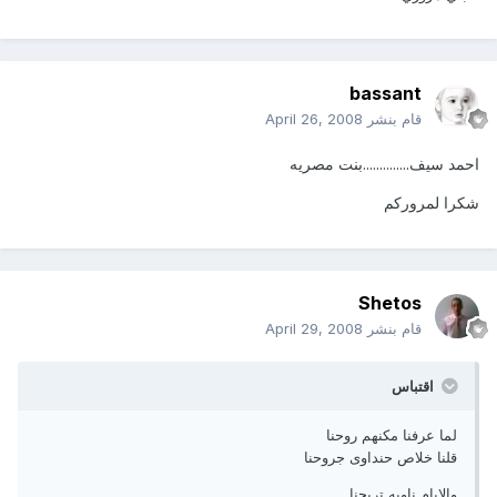
bassant
قام بنشر
April 26, 2008
احمد سيف..............بنت مصريه
شكرا لمروركم
Shetos
قام بنشر
April 29, 2008
اقتباس
لما عرفنا مكنهم روحنا
قلنا خلاص حنداوى جروحنا
والايام ناويه تريحنا