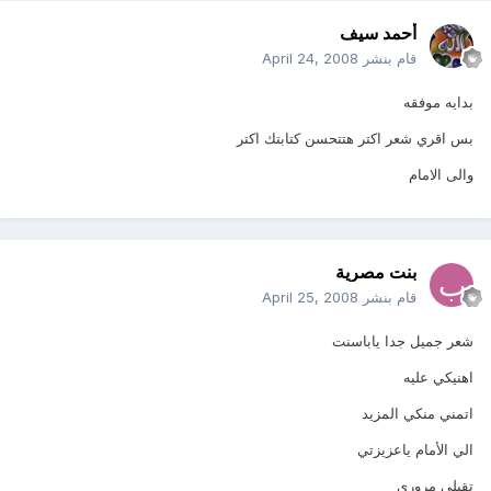
أحمد سيف
قام بنشر
April 24, 2008
بدايه موفقه
بس اقري شعر اكتر هتتحسن كتابتك اكتر
والى الامام
بنت مصرية
قام بنشر
April 25, 2008
شعر جميل جدا ياباسنت
اهنيكي عليه
اتمني منكي المزيد
الي الأمام ياعزيزتي
تقبلي مروري