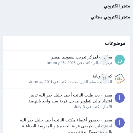
متجر الكتروني
متجر إلكتروني مجاني
موضوعات
مطلوب لمركز تدريب سعودى بمصر
3
نرمين سالم
· كتب في
January 16, 2016
كعب كوباية
12
المدرب حسام الدين محمد
· كتب في
June 4, 2011
مصر - بعد طلب النائب أحمد خليل خير الله تدبير
0
اعتماد مالي لتطوير مدخل قرية سند واحد بالنهضة
الأخبار
· كتب في
July 3
مصر - بحضور أعضاء مكتب النائب أحمد خليل خير الله
لجنة تعاين طريقي قرية الحظيرة و المدرسة الصناعية
0
بالنهضة تمهيدًا لبدء تطويره