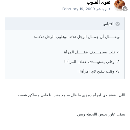
تقوى القلوب
قام بنشر
February 19, 2009
اقتباس
ويقـــــال أن جمــال الرجل ثلاثة....وقلوب الرجل ثلاثــة:
1- قلب يستهــــدف عقـــــل المرأة
2- وقلب يستهـــدف عطف المرأة!!!
3- وقلب ينفتح لأي امرأة!!!!
اللى بينفتح لاى امرأه ده زى ما قال محمد منير انا قلبى مساكن شعبيه
بيبقى عاوز يعيش اللحظه وبس