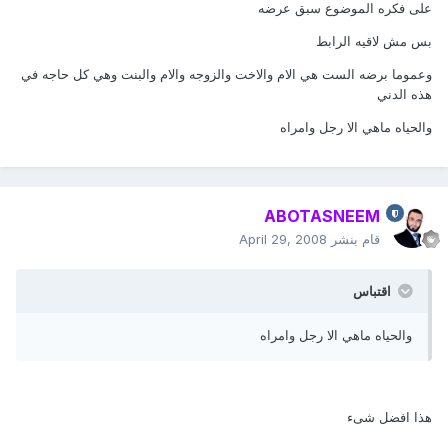
على فكره الموضوع سبق عرضه
بس مش لاقيه الرابط
وعموما برضه الست هي الام والاخت والزوجه والام والبنت وهي كل حاجه في
هذه الدني
والحياه ماهي الا رجل وامراه
ABOTASNEEM
قام بنشر
April 29, 2008
اقتباس
والحياه ماهي الا رجل وامراه
هذا افضل شىء