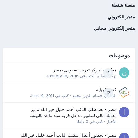
منصة شنطة
متجر الكتروني
متجر إلكتروني مجاني
موضوعات
مطلوب لمركز تدريب سعودى بمصر
3
نرمين سالم
· كتب في
January 16, 2016
كعب كوباية
12
المدرب حسام الدين محمد
· كتب في
June 4, 2011
مصر - بعد طلب النائب أحمد خليل خير الله تدبير
0
اعتماد مالي لتطوير مدخل قرية سند واحد بالنهضة
الأخبار
· كتب في
July 3
مصر - بحضور أعضاء مكتب النائب أحمد خليل خير الله