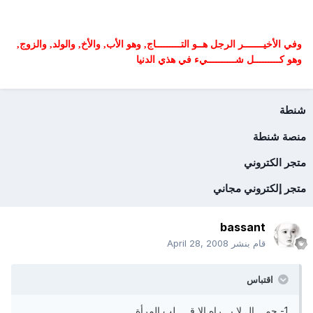
وفي الأخيـــــــر الرجل هــو التـــــــــاج, وهو الأب, والأخ, والولد, والزوج,
وهو كـــــــــل شــــــــــيء في هذي الدنيا
شنطة
منصة شنطة
متجر الكتروني
متجر إلكتروني مجاني
bassant
قام بنشر
April 28, 2008
اقتباس
1- جمــــال لا يـــراه إلا قـــــلب المرأة