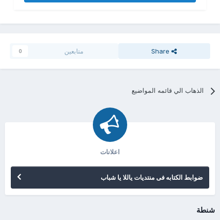
Share
متابعين
0
الذهاب الي قائمه المواضيع
اعلانات
ضوابط الكتابه فى منتديات ياللا يا شباب
شنطة