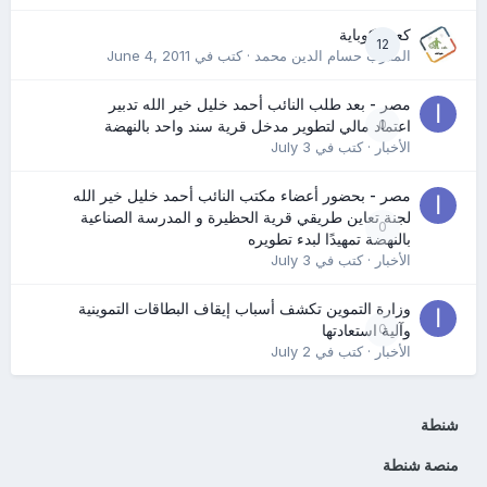
كعب كوباية
12
المدرب حسام الدين محمد
· كتب في
June 4, 2011
مصر - بعد طلب النائب أحمد خليل خير الله تدبير
0
اعتماد مالي لتطوير مدخل قرية سند واحد بالنهضة
الأخبار
· كتب في
July 3
مصر - بحضور أعضاء مكتب النائب أحمد خليل خير الله
لجنة تعاين طريقي قرية الحظيرة و المدرسة الصناعية
0
بالنهضة تمهيدًا لبدء تطويره
الأخبار
· كتب في
July 3
وزارة التموين تكشف أسباب إيقاف البطاقات التموينية
0
وآلية استعادتها
الأخبار
· كتب في
July 2
شنطة
منصة شنطة