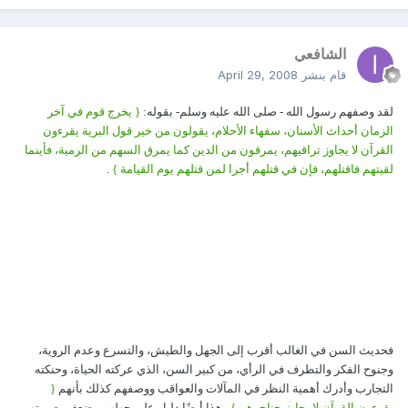
الشافعي
قام بنشر
April 29, 2008
لقد وصفهم رسول الله - صلى الله عليه وسلم- بقوله:
{ يخرج قوم في آخر
الزمان أحداث الأسنان، سفهاء الأحلام، يقولون من خير قول البرية يقرءون
القرآن لا يجاوز تراقيهم، يمرقون من الدين كما يمرق السهم من الرمية، فأينما
لقيتهم فاقتلهم، فإن في قتلهم أجرا لمن قتلهم يوم القيامة }
.
فحديث السن في الغالب أقرب إلى الجهل والطيش، والتسرع وعدم الروية،
وجنوح الفكر والتطرف في الرأي، من كبير السن، الذي عركته الحياة، وحنكته
التجارب وأدرك أهمية النظر في المآلات والعواقب ووصفهم كذلك بأنهم
{
يقرءون القرآن لا يجاوز حناجرهم }
وهذا أيضًا دليل على جهلهم وضعف بصيرتهم،