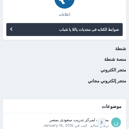
اعلانات
ضوابط الكتابه فى منتديات ياللا يا شباب
شنطة
منصة شنطة
متجر الكتروني
متجر إلكتروني مجاني
موضوعات
مطلوب لمركز تدريب سعودى بمصر
3
نرمين سالم
· كتب في
January 16, 2016