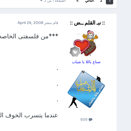
1
2
التالي
الصفحه 1 من 2
:: نبـ القلم ــض ::
قام بنشر
April 29, 2008
***من فلسفتى الخاصه
صناع ياللا يا شباب
.
.
.
عندما يتسرب الخوف الى 
609