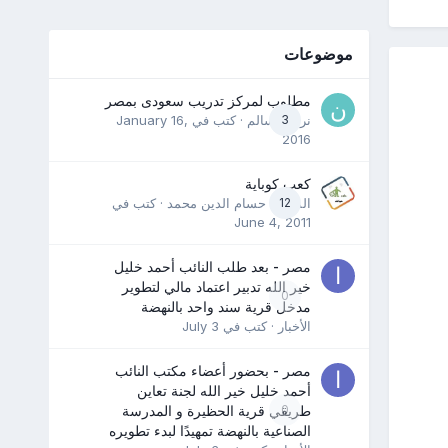
موضوعات
مطلوب لمركز تدريب سعودى بمصر
3
نرمين سالم
· كتب في
January 16,
2016
كعب كوباية
12
المدرب حسام الدين محمد
· كتب في
June 4, 2011
مصر - بعد طلب النائب أحمد خليل
خير الله تدبير اعتماد مالي لتطوير
0
مدخل قرية سند واحد بالنهضة
الأخبار
· كتب في
July 3
مصر - بحضور أعضاء مكتب النائب
أحمد خليل خير الله لجنة تعاين
0
طريقي قرية الحظيرة و المدرسة
الصناعية بالنهضة تمهيدًا لبدء تطويره