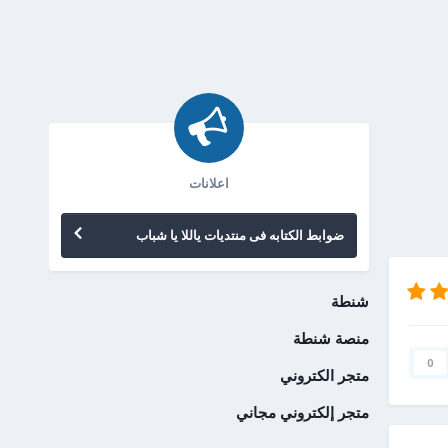
اعلانات
ضوابط الكتابه فى منتديات ياللا يا شباب
شنطة
منصة شنطة
0
متجر الكتروني
متجر إلكتروني مجاني