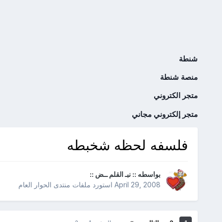
شنطة
منصة شنطة
متجر الكتروني
متجر إلكتروني مجاني
فلسفه لحظه شخبطه
بواسطه
:: نبـ القلم ــض ::
April 29, 2008
استورد ملفات
منتدى الحوار العام