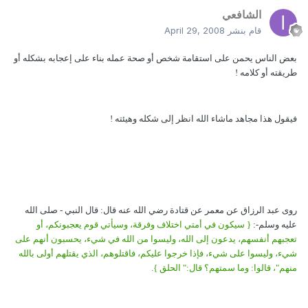
الشافعي
قام بنشر
April 29, 2008
بعض الناس يحمن على استقامة شخص أو صحة عمله بناء على إعجابه بشكله أو
طريقته أو كلامه !
فيقول هذا مجاهد ماشاء الله انظر إلى شكله وهيئته !
روى عبد الرزاق عن معمر عن قتادة رضي الله عنه قال: قال النبي - صلى الله
عليه وسلم-:
{ سيكون في أمتي اختلاف وفرقة، وسيأتي قوم يعجبونكم، أو
تعجبهم أنفسهم، يدعون إلى الله، وليسوا من الله في شيء، يحسبون أنهم على
شيء، وليسوا على شيء، فإذا خرجوا عليكم، فاقتلوهم، الذي يقتلهم أولى بالله
منهم"، قالوا: وما سمتهم؟ قال:" الحلق }.