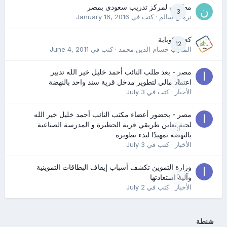
مطلوب لمركز تدريب سعودى بمصر
3
نرمين سالم
· كتب في
January 16, 2016
كعب كوباية
12
المدرب حسام الدين محمد
· كتب في
June 4, 2011
مصر - بعد طلب النائب أحمد خليل خير الله تدبير
0
اعتماد مالي لتطوير مدخل قرية سند واحد بالنهضة
الأخبار
· كتب في
July 3
مصر - بحضور أعضاء مكتب النائب أحمد خليل خير الله
لجنة تعاين طريقي قرية الحظيرة و المدرسة الصناعية
0
بالنهضة تمهيدًا لبدء تطويره
الأخبار
· كتب في
July 3
وزارة التموين تكشف أسباب إيقاف البطاقات التموينية
0
وآلية استعادتها
الأخبار
· كتب في
July 2
شنطة