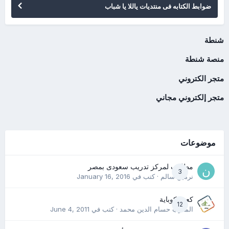
ضوابط الكتابه فى منتديات ياللا يا شباب
شنطة
منصة شنطة
متجر الكتروني
متجر إلكتروني مجاني
موضوعات
مطلوب لمركز تدريب سعودى بمصر
3
نرمين سالم
· كتب في
January 16, 2016
كعب كوباية
12
المدرب حسام الدين محمد
· كتب في
June 4, 2011