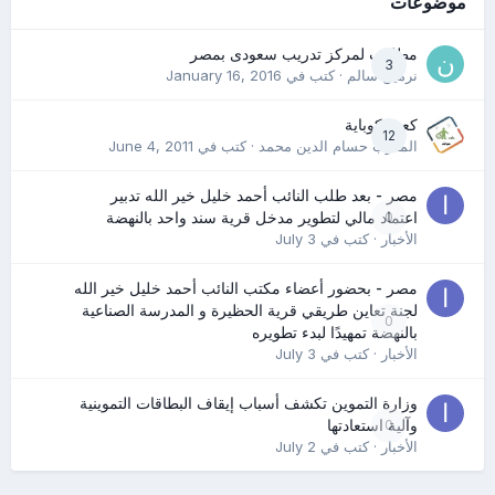
موضوعات
مطلوب لمركز تدريب سعودى بمصر
3
نرمين سالم
· كتب في
January 16, 2016
كعب كوباية
12
المدرب حسام الدين محمد
· كتب في
June 4, 2011
مصر - بعد طلب النائب أحمد خليل خير الله تدبير
0
اعتماد مالي لتطوير مدخل قرية سند واحد بالنهضة
الأخبار
· كتب في
July 3
مصر - بحضور أعضاء مكتب النائب أحمد خليل خير الله
لجنة تعاين طريقي قرية الحظيرة و المدرسة الصناعية
0
بالنهضة تمهيدًا لبدء تطويره
الأخبار
· كتب في
July 3
وزارة التموين تكشف أسباب إيقاف البطاقات التموينية
0
وآلية استعادتها
الأخبار
· كتب في
July 2