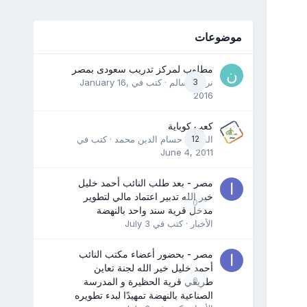
موضوعات
مطلوب لمركز تدريب سعودى بمصر
3
نرمين سالم
· كتب في
January 16,
2016
كعب كوباية
12
المدرب حسام الدين محمد
· كتب في
June 4, 2011
مصر - بعد طلب النائب أحمد خليل
خير الله تدبير اعتماد مالي لتطوير
0
مدخل قرية سند واحد بالنهضة
الأخبار
· كتب في
July 3
مصر - بحضور أعضاء مكتب النائب
أحمد خليل خير الله لجنة تعاين
0
طريقي قرية الحظيرة و المدرسة
الصناعية بالنهضة تمهيدًا لبدء تطويره