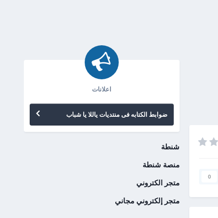
اعلانات
ضوابط الكتابه فى منتديات ياللا يا شباب
شنطة
منصة شنطة
0
متجر الكتروني
متجر إلكتروني مجاني