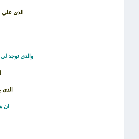
الذى علي ا
والذي توجد لي
ا
الذى ي
ان ه