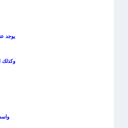
يوجد عن
وكذلك ا
واسد 