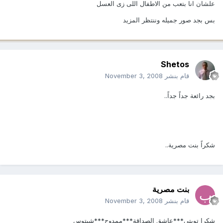
علشان انا بتعب من الاطفال اللى زى العسل
بس بجد صور جميله وننتظر المزيد
Shetos
قام بنشر
November 3, 2008
بجد رائعة جداً جداً..
شكراً بنت مصرية..
بنت مصرية
قام بنشر
November 3, 2008
شكرا تويتي***عاشق الصداقة***ممدوح***شيتوس