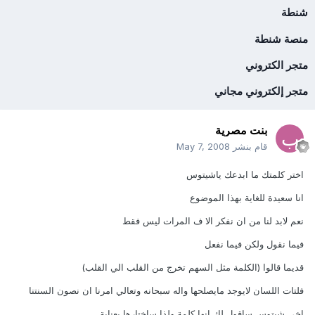
شنطة
منصة شنطة
متجر الكتروني
متجر إلكتروني مجاني
بنت مصرية
قام بنشر
May 7, 2008
اختر كلمتك ما ابدعك ياشيتوس
انا سعيدة للغاية بهذا الموضوع
نعم لابد لنا من ان نفكر الا ف المرات ليس فقط
فيما نقول ولكن فيما نفعل
قديما قالوا (الكلمة مثل السهم تخرج من القلب الي القلب)
فلتات اللسان لايوجد مايصلحها واله سبحانه وتعالي امرنا ان نصون السنتنا
اخي شيتوس ساقول لك انها كلمة ولذا ساختارها بعناية