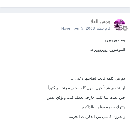
همس الغلا
قام بنشر
November 5, 2008
يسلمووووووو
الموضووع روووووووعة
كم من كلمه قالت لصاحبها دعني ...
لن نخسر شيئاً حين نقول كلمه جميله ونخسر كثيراً
حين تفلت منا كلمه جارحه تحطم قلب وتؤذي نفس
وتترك بصمه مؤلمه بالذاكره ..
ومخزون قاسي من الذكريات الحزينه ..