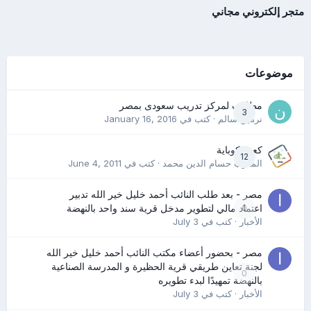
متجر إلكتروني مجاني
موضوعات
مطلوب لمركز تدريب سعودى بمصر
3
نرمين سالم
· كتب في
January 16, 2016
كعب كوباية
12
المدرب حسام الدين محمد
· كتب في
June 4, 2011
مصر - بعد طلب النائب أحمد خليل خير الله تدبير
0
اعتماد مالي لتطوير مدخل قرية سند واحد بالنهضة
الأخبار
· كتب في
July 3
مصر - بحضور أعضاء مكتب النائب أحمد خليل خير الله
لجنة تعاين طريقي قرية الحظيرة و المدرسة الصناعية
0
بالنهضة تمهيدًا لبدء تطويره
الأخبار
· كتب في
July 3