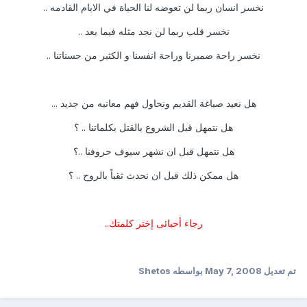
نخسر انسان ربما لن تعوضه لنا الحياة في الايام القادمه ..
نخسر قلب ربما لن نجد مثله فيما بعد ..
نخسر راحة ضميرنا وراحة انفسنا و الكثير من حسناتنا ..
هل نعيد صياغة القديم ونحاول فهم معانيه من جديد ...
هل نتمهل قبل الشروع بالقتل بكلماتنا .. ؟
هل نتمهل قبل ان نشهر سيوف حروفنا ..؟
هل ممكن ذلك قبل ان نحدث ثقباً بالروح .. ؟
رجاء أحبائى إختر كلمتك..
تم تعديل
May 7, 2008
بواسطه Shetos