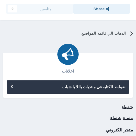
Share
متابعين
0
الذهاب الي قائمه المواضيع
اعلانات
ضوابط الكتابه فى منتديات ياللا يا شباب
شنطة
منصة شنطة
متجر الكتروني