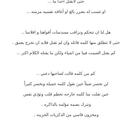
حتى لانقتل احدا ما ....
او تتسب له بضرر بالغ او أعاقه نفسيه مزمنه ....
هل لنا ان نتحكم ونراقب مسدسات أفواهنا و اقلامنا ...
حتى لا تنطلق منها كلمه قاتله وان لم تقتل فلابد ان تجرح بعمق ..
كم يقتل الصمت فينا من اشياء ولكن ما يقتله الكلام اكثر ....
كم من كلمه قالت لصاحبها دعني ...
لن نخسر شيئاً حين نقول كلمه جميله ونخسر كثيراً
حين تفلت منا كلمه جارحه تحطم قلب وتؤذي نفس
وتترك بصمه مؤلمه بالذاكره ..
ومخزون قاسي من الذكريات الحزينه ..