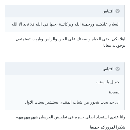
اقتباس
السلام عليكــم ورحمـة الله وبركاتــة ،حبها في الله فلا تجد الا الله
اهلا بكى اختى الحياه ونصحتك على العين والراس وياريت تستمتعى
بوجودك معانا
اقتباس
جميل يا بسنت
نصيحة
اى حد يحب يتجوز من شباب المنتدى يستشير بسنت الاول
وانا عندى استعداد اصلى خبيره فى تطفيش العرسان هههههههههههه
شكرا لمروركم جميعا