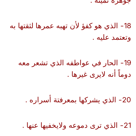
جوهره ثمينه .
18- الذي هو كفؤ لأن تهبه عمرها لثقتها به
وتعتمد عليه .
19- الحار في عواطفه الذي تشعر معه
دوماً أنه لايرى غيرها .
20- الذي يشركها بمعرفتة أسراره .
21- الذي ترى دموعه ولايخفيها عنها .