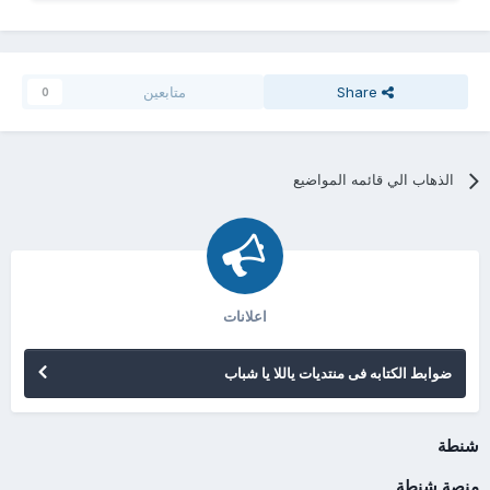
Share
متابعين
0
الذهاب الي قائمه المواضيع
اعلانات
ضوابط الكتابه فى منتديات ياللا يا شباب
شنطة
منصة شنطة