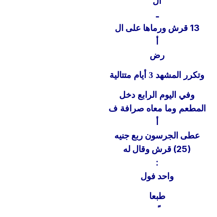
ال
ـ
13 قرش ورماها على ال
أ
رض
وتكرر المشهد 3 أيام متتالية
وفي اليوم الرابع دخل
المطعم وما معاه صرافة ف
أ
عطى الجرسون ربع جنيه
(25) قرش وقال له
:
واحد فول
طبعا