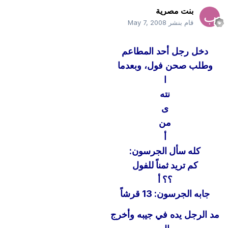
بنت مصرية
قام بنشر
May 7, 2008
دخل رجل أحد المطاعم
وطلب صحن فول، وبعدما
ا
نته
ى
من
أ
كله سأل الجرسون:
كم تريد ثمناً للفول
؟؟ أ
جابه الجرسون: 13 قرشاً
مد الرجل يده في جيبه وأخرج