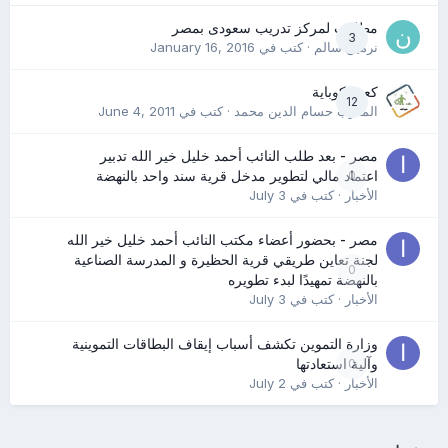
مطلوب لمركز تدريب سعودى بمصر
3
نرمين سالم
· كتب في
January 16, 2016
كعب كوباية
12
المدرب حسام الدين محمد
· كتب في
June 4, 2011
مصر - بعد طلب النائب أحمد خليل خير الله تدبير
0
اعتماد مالي لتطوير مدخل قرية سند واحد بالنهضة
الأخبار
· كتب في
July 3
مصر - بحضور أعضاء مكتب النائب أحمد خليل خير الله
لجنة تعاين طريقي قرية الحظيرة و المدرسة الصناعية
0
بالنهضة تمهيدًا لبدء تطويره
الأخبار
· كتب في
July 3
وزارة التموين تكشف أسباب إيقاف البطاقات التموينية
0
وآلية استعادتها
الأخبار
· كتب في
July 2