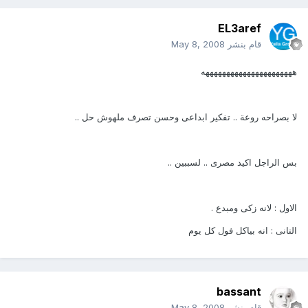
EL3aref
قام بنشر
May 8, 2008
ههههههههههههههههههههههه
لا بصراحه روعة .. تفكير ابداعى وحسن تصرف ملهوش حل ..
بس الراجل اكيد مصرى .. لسببين ..
الاول : لانه زكى ومبدع .
التانى : انه بياكل فول كل يوم
bassant
قام بنشر
May 8, 2008