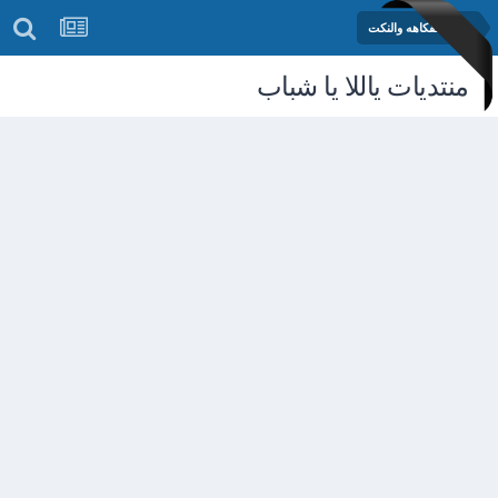
منتدى الفكاهه والنكت
منتديات ياللا يا شباب