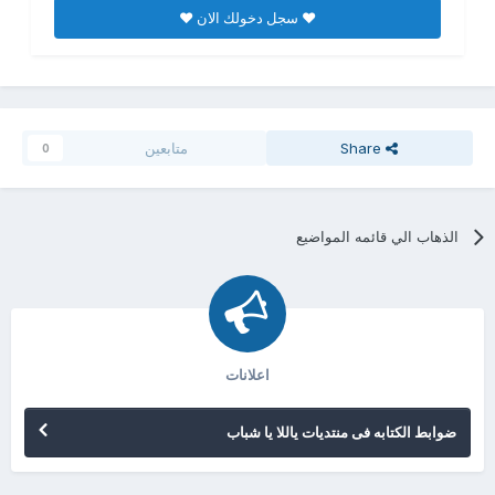
♥ سجل دخولك الان ♥
Share
متابعين
0
الذهاب الي قائمه المواضيع
اعلانات
ضوابط الكتابه فى منتديات ياللا يا شباب