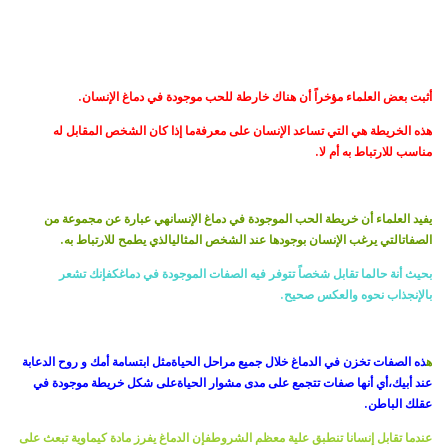
.
أثبت بعض العلماء مؤخراً
أن هناك خارطة للحب موجودة في دماغ الإنسان
هذه الخريطة هي التي تساعد الإنسان على معرفة
ما إذا كان الشخص المقابل له
.
مناسب للارتباط به أم لا
يفيد العلماء أن خريطة الحب الموجودة في دماغ الإنسان
هي عبارة عن مجموعة من
.
الصفات
التي يرغب الإنسان بوجودها عند الشخص المثالي
الذي يطمح للارتباط به
بحيث أنة حالما تقابل شخصاً تتوفر فيه الصفات الموجودة في دماغك
فإنك تشعر
.
بالإنجذاب نحوه والعكس صحيح
ه
ذه الصفات تخزن في الدماغ خلال جميع مراحل الحياة
مثل ابتسامة أمك و روح الدعابة
عند أبيك،
أي أنها صفات تتجمع على مدى مشوار الحياة
على شكل خريطة موجودة في
.
عقلك الباطن
عندما تقابل إنسانا تنطبق علية معظم الشروط
فإن الدماغ يفرز مادة كيماوية تبعث على