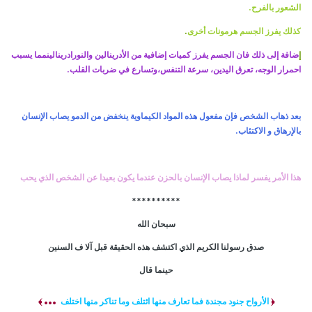
.
الشعور بالفرح
.
كذلك يفرز الجسم هرمونات أخرى
إ
ضافة إلى ذلك فان الجسم يفرز كميات إضافية من الأدرينالين والنورادرينالين
مما يسبب
.
احمرار الوجه، تعرق اليدين، سرعة التنفس،
وتسارع في ضربات القلب
بعد ذهاب الشخص فإن مفعول هذه المواد الكيماوية ينخفض من الدم
و يصاب الإنسان
.
بالإرهاق و الاكتئاب
هذا الأمر يفسر لماذا يصاب الإنسان بالحزن
عندما يكون بعيدا عن الشخص الذي يحب
**********
سبحان الله
صدق رسولنا الكريم الذي اكتشف هذه الحقيقة قبل آلا ف السنين
حينما قال
...
﴿
الأرواح جنود مجندة فما تعارف منها ائتلف وما تناكر منها اختلف
﴾