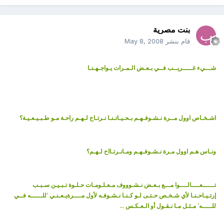
بنت مصرية
قام بنشر
May 8, 2008
شـــيء غـــــريــب فــي بـعـض الـمـرات يـواجـهـنـا
اشـخـاص اوول مــرة نـشـوفـهـم بـحـيـاتـنـا نـرتـاح لـهـم راحـة مـو طـبـيـعـيـة؟
ونـاس هـم اوول مـرة نـشـوفـهـم ومـانـرتـااح لـهـم؟
تــــــعــــالــــوا مـــع بـعـض نـشـوووف
مـعـلـومـات حـلـوة تـبـيـن سـبـب
إرتـيـاحـنـا لأي شـخـص
حـتـى لـو كـنـا نـشـوفـه لأول مــــرة
يـعـنـي 'للــــــه فــي
..
للـــــه' مـثـل مـا نـقـول أو الـعـكـس