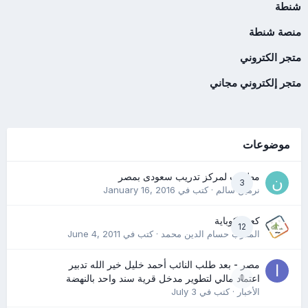
شنطة
منصة شنطة
متجر الكتروني
متجر إلكتروني مجاني
موضوعات
مطلوب لمركز تدريب سعودى بمصر
3
نرمين سالم
· كتب في
January 16, 2016
كعب كوباية
12
المدرب حسام الدين محمد
· كتب في
June 4, 2011
مصر - بعد طلب النائب أحمد خليل خير الله تدبير
0
اعتماد مالي لتطوير مدخل قرية سند واحد بالنهضة
الأخبار
· كتب في
July 3