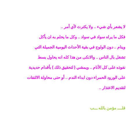
لا يشعر بأي شيء .. ولا يكترث لأي أمر ..
فكل ما يراه سواد في سواد .. وكل ما يحلم به ان يأكل
وينام .. دون الولوج في بقية الأحداث اليومية الجميلة التي
تشغل بال الناس .. والانكى من هذا كله انه يحاول بسط
نفوذه على كل الأنام .. ويمشي ( لتحقيق ذلك ) بأقدام حديدية
على الورود الحمراء دون ابداء الندم .. أو حتى محاولة الالتفات
لتقديم الاعتذار ..
قلــــ مؤمن بالله ـــب