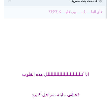
قالـ/ـت بنت مصرية :
فأي القلـــــ ؟ ـــــــوب قلبـــــكـ ؟؟؟؟؟
انا كلللللللللللللللللللللللل هذه القلوب
فحياتي مليئة بمراحل كثيرة