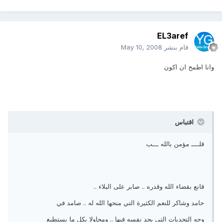
EL3aref
قام بنشر
May 10, 2008
وانا اطمح ان اكون
اقتباس
قلــــ مؤمن بالله ـــب
قانع بقضاء الله وقدره .. صابر على البلاء ..
حامد وشاكر للنعم الكثيرة التي منحها الله له .. صامد في
وجه التحديات التي يجد نفسه فيها .. ومحاولا بكل ما يستطيع