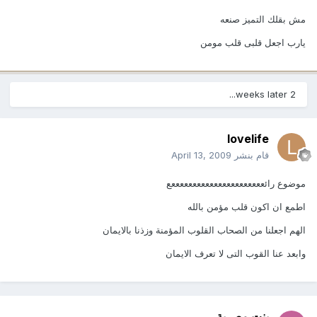
مش بقلك التميز صنعه
يارب اجعل قلبى قلب مومن
2 weeks later...
lovelife
قام بنشر
April 13, 2009
موضوع رائععععععععععععععععععععععع
اطمع ان اكون قلب مؤمن بالله
الهم اجعلنا من الصحاب القلوب المؤمنة وزذنا بالايمان
وابعد عنا القوب التى لا تعرف الايمان
بنت مصرية