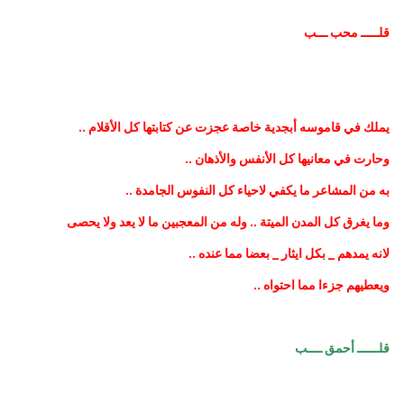
قلـــــ محب ـــب
يملك في قاموسه أبجدية خاصة عجزت عن كتابتها كل الأقلام ..
وحارت في معانيها كل الأنفس والأذهان ..
به من المشاعر ما يكفي لاحياء كل النفوس الجامدة ..
وما يغرق كل المدن الميتة .. وله من المعجبين ما لا يعد ولا يحصى
لانه يمدهم _ بكل ايثار _ بعضا مما عنده ..
ويعطيهم جزءا مما احتواه ..
قلــــــ أحمق ــــب