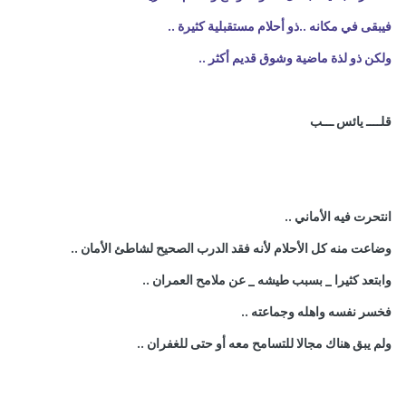
فيبقى في مكانه ..ذو أحلام مستقبلية كثيرة ..
ولكن ذو لذة ماضية وشوق قديم أكثر ..
قلــــ يائس ـــب
انتحرت فيه الأماني ..
وضاعت منه كل الأحلام لأنه فقد الدرب الصحيح لشاطئ الأمان ..
وابتعد كثيرا _ بسبب طيشه _ عن ملامح العمران ..
فخسر نفسه واهله وجماعته ..
ولم يبق هناك مجالا للتسامح معه أو حتى للغفران ..