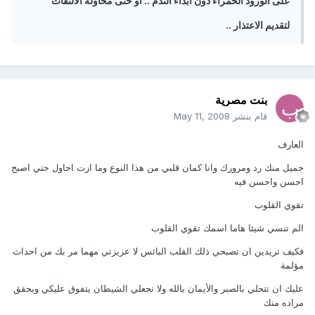
على الورود الحمراء دون ابداء الندم .. أو حتى محاولة الالتفات
لتقديم الاعتذار ..
بنت مصرية
قام بنشر
May 11, 2008
العارف
جميل منك رد ومرورك وانا كمان قلبي من هذا النوع وما ازت احاول حتي اصبح
احسن واحسن فيه
تقوي القلوب
الم تنسي شيئا هاما اسمك تقوي القلوب
فكيف تريدين ان تصبحي ذلك القلب البائس لا عزيزتي مهما مر بك من احداث
مؤلمة
عليك ان تتحلي بالصبر والأيمان بالله ولا تجعلي الشيطان يتفوق عليكي ويحقق
مراده منك