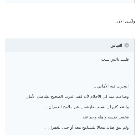
ولكنى الآن..
اقتباس
قلــــ يائس ـــب
انتحرت فيه الأماني ..
وضاعت منه كل الأحلام لأنه فقد الدرب الصحيح لشاطئ الأمان ..
وابتعد كثيرا _ بسبب طيشه _ عن ملامح العمران ..
فخسر نفسه واهله وجماعته ..
ولم يبق هناك مجالا للتسامح معه أو حتى للغفران ..