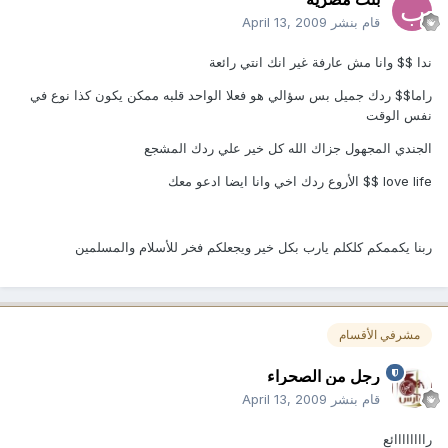
قام بنشر
April 13, 2009
ندا $$ وانا مش عارفة غير انك انتي رائعة
راما$$ ردك جميل بس سؤالي هو فعلا الواحد قلبه ممكن يكون كذا نوع في
نفس الوقت
الجندي المجهول جزاك الله كل خير علي ردك المشجع
love life $$ الأروع ردك اخي وانا ايضا ادعو معك
ربنا يكممكم كلكلم يارب بكل خير ويجعلكم فخر للأسلام والمسلمين
مشرفي الأقسام
رجل من الصحراء
قام بنشر
April 13, 2009
راااااااائع