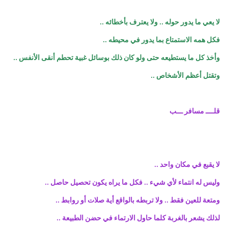
لا يعي ما يدور حوله .. ولا يعترف بأخطائه ..
فكل همه الاستمتاع بما يدور في محيطه ..
وأخذ كل ما يستطيعه حتى ولو كان ذلك بوسائل غبية تحطم أنقى الأنفس ..
وتقتل أعظم الأشخاص ..
قلــــ مسافر ـــب
لا يقبع في مكان واحد ..
وليس له انتماء لأي شيء .. فكل ما يراه يكون تحصيل حاصل ..
ومتعة للعين فقط .. ولا تربطه بالواقع أية صلات أو روابط ..
لذلك يشعر بالغربة كلما حاول الارتماء في حضن الطبيعة ..