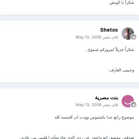
شكراً يا كوتش
Shetos
قام بنشر
May 13, 2008
شكراً جزيلاً لمروركم شموخ...
وحبيبى العارف..
بنت مصرية
قام بنشر
May 13, 2008
موضوع رائع جدا ياشيتوس وودت ان أقتبسه كله
صدقني موضع رائع واعتذر عن ردي الذي جاء متأخرا فليس من عادتي