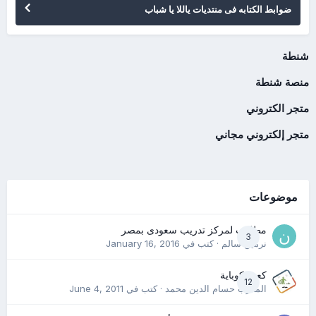
ضوابط الكتابه فى منتديات ياللا يا شباب
شنطة
منصة شنطة
متجر الكتروني
متجر إلكتروني مجاني
موضوعات
مطلوب لمركز تدريب سعودى بمصر
3
نرمين سالم
· كتب في
January 16, 2016
كعب كوباية
12
المدرب حسام الدين محمد
· كتب في
June 4, 2011