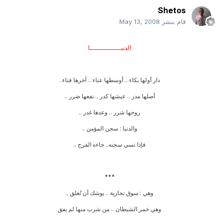
Shetos
قام بنشر
May 13, 2008
الدنيــــــــــــــــا
دار أولها بكاء .. أوسطها عناء .. آخرها فناء .
أصلها مدر .. عيشها كدر .. نفعها ضرر ..
روحها شرر .. وعدها غدر ..
والدنيا : سجن المؤمن ..
فإذا نسي سجنه.. جاءه الفرج ..
***
وهي : سوق تجارية .. يوشك أن تُغلق ..
وهي خمر الشيطان .. من شرب منها لم يفق