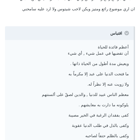
ان اري موضوع رائع ومتيز ويكن لاخب شيتوس ولا ارد عليه سامحني
اقتباس
أعظم فائدة للحياة
أن تقضيها في عمل شيء , أي شيء
ويعيش مدة أطول من الحياة ذاتها .
ما فتحت الدنيا على عبد إلا مكرماً به
ولا زويت عنه إلا نظراً له.
معظم الناس عبيد للدنيا , والدين لصقٌ على ألسنتهم
يلوكونه ما دارت به معايشهم .
كفى بفقدان الرغبة في الخير مصيبة
وكفى بالذل في طلب الدنيا عقوبة
وكفى بالظلم حتفاً لصاحبه