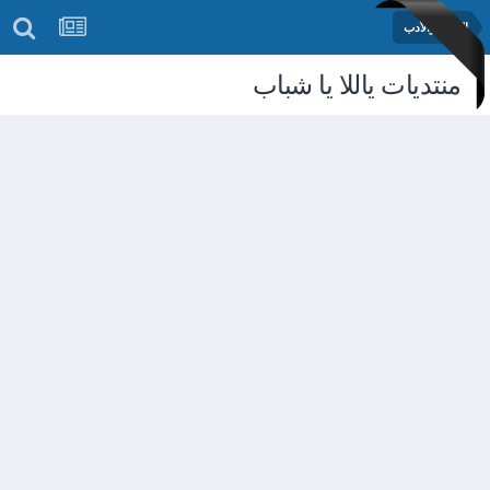
الشعر والأدب
منتديات ياللا يا شباب