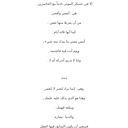
إلا في عسكر الموتى نادماً مع الخاسرين .
هي : أنفس وأقصر
من أن يفرط منها نفس ..
كما أنها ثلاثة أيام :
أمس مضى ما بيدك منه شيء ,
ويوم أنت فيه فاغتنمه ,
وغدٌ لا تدري أتدركه أم لا .
***
وهي : إنما تراد لتعبر لا لتعمر
وهذا هو الذي يدلك عليه علمك ,
ويبلغه فهمك .
والدنيا : مفازة
فينبغي أن يكون السابق فيها العقل