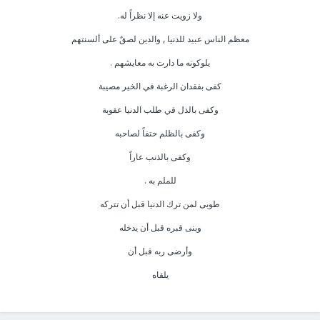
ولا زويت عنه إلا نظراً له.
معظم الناس عبيد للدنيا , والدين لصقٌ على ألسنتهم
يلوكونه ما دارت به معايشهم .
كفى بفقدان الرغبة في الخير مصيبة
وكفى بالذل في طلب الدنيا عقوبة
وكفى بالظلم حتفاً لصاحبه
وكفى بالذنب عاراً
للملم به .
طوبى لمن ترك الدنيا قبل أن تتركه
وبنى قبره قبل أن يدخله
وأرضى ربه قبل أن
يلقاه