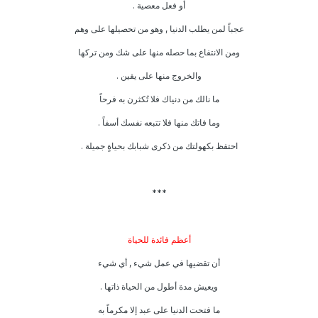
أو فعل معصية .
عجباً لمن يطلب الدنيا , وهو من تحصيلها على وهم
ومن الانتفاع بما حصله منها على شك ومن تركها
والخروج منها على يقين .
ما نالك من دنياك فلا تُكثرن به فرحاً
وما فاتك منها فلا تتبعه نفسك أسفاً .
احتفظ بكهولتك من ذكرى شبابك بحياةٍ جميلة .
***
أعظم فائدة للحياة
أن تقضيها في عمل شيء , أي شيء
ويعيش مدة أطول من الحياة ذاتها .
ما فتحت الدنيا على عبد إلا مكرماً به