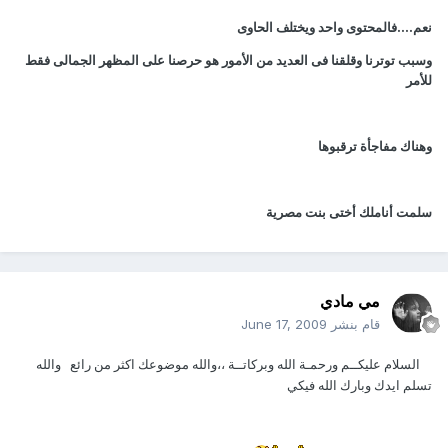
نعم....فالمحتوى واحد ويختلف الحاوى
وسبب توترنا وقلقنا فى العديد من الأمور هو حرصنا على المظهر الجمالى فقط
للأمر
وهناك مفاجأة ترقبوها
سلمت أناملك أختى بنت مصرية
مي مادي
قام بنشر
June 17, 2009
السلام عليكــم ورحمـة الله وبركاتــة ،،والله موضوعك اكثر من رائع والله
تسلم ايدك وبارك الله فيكي