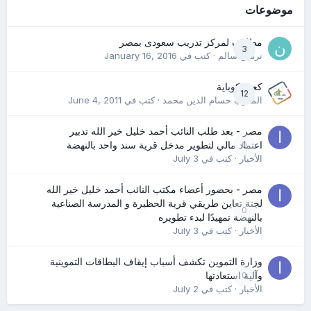
موضوعات
مطلوب لمركز تدريب سعودى بمصر
3
نرمين سالم
· كتب في
January 16, 2016
كعب كوباية
12
المدرب حسام الدين محمد
· كتب في
June 4, 2011
مصر - بعد طلب النائب أحمد خليل خير الله تدبير
0
اعتماد مالي لتطوير مدخل قرية سند واحد بالنهضة
الأخبار
· كتب في
July 3
مصر - بحضور أعضاء مكتب النائب أحمد خليل خير الله
لجنة تعاين طريقي قرية الحظيرة و المدرسة الصناعية
0
بالنهضة تمهيدًا لبدء تطويره
الأخبار
· كتب في
July 3
وزارة التموين تكشف أسباب إيقاف البطاقات التموينية
0
وآلية استعادتها
الأخبار
· كتب في
July 2