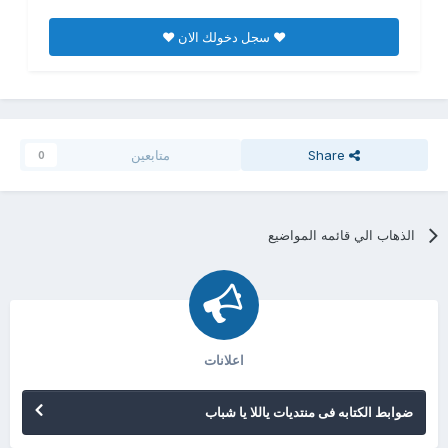
♥ سجل دخولك الان ♥
Share
متابعين
0
الذهاب الي قائمه المواضيع
اعلانات
ضوابط الكتابه فى منتديات ياللا يا شباب