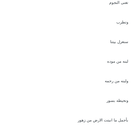
تغنى النجوم
وتطرب
سنغزل بيتنا
لبنه من موده
ولبنه من رحمه
ونحيطه بسور
بأجمل ما انبتت الارض من زهور