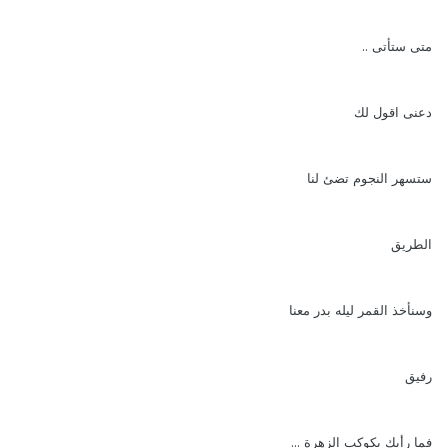
متى ستأتى ..
دعنى اقول لك
ستسهر النجوم تضئ لنا
الطريق
وسنأخذ القمر ليله بدر معنا
رفيق
فما رأيك بكوكب الزهرة ...