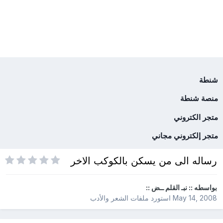
شنطة
منصة شنطة
متجر الكتروني
متجر إلكتروني مجاني
رساله الى من يسكن بالكوكب الاخر
بواسطه
:: نبـ القلم ــض ::
May 14, 2008
استورد ملفات
الشعر والأدب