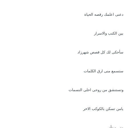
دعنى اعلمك رقصه الحياة
بين الكتب والاسرار
سأحكى لك كل قصص شهرزاد
ستسمع منى ارق الكلمات
وتستنشق من روحى احلى النسمات
يامن تسكن بالكوكب الاخر
متى ستأتى ..