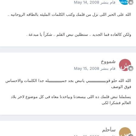
قام بنشر
May 14, 2008
الله على الحبر اللى نزل من قلمك وكتب الكلمات المليئه بالطاقه الروحانيه ..
ولكن كالعاده فما الجديد .. ستظلين نبض القلم .. شكراً يا مبدعة .
شمووخ
قام بنشر
May 15, 2008
الله الله حلو قوييييييييييييييي يانبض بجد جميييييييييييله جدا الكلمات والاحساس
فوق الوصف
يسلملنا نبض قلمك ده اللى بيسعدنا وبياخدنا معاه فى كل موضوع لاخر بلاد
العالم فشكرا لكى
سأحلم