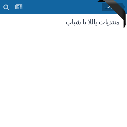
الشعر والأدب
منتديات ياللا يا شباب