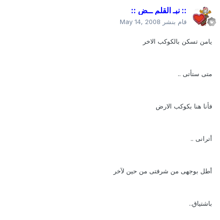
:: نبـ القلم ــض ::
قام بنشر
May 14, 2008
يامن تسكن بالكوكب الاخر
متى ستأتى ..
فأنا هنا بكوكب الارض
أترانى ..
أطل بوجهى من شرفتى من حين لآخر
باشتياق..