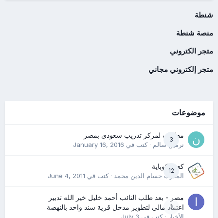
شنطة
منصة شنطة
متجر الكتروني
متجر إلكتروني مجاني
موضوعات
مطلوب لمركز تدريب سعودى بمصر
3
نرمين سالم
· كتب في
January 16, 2016
كعب كوباية
12
المدرب حسام الدين محمد
· كتب في
June 4, 2011
مصر - بعد طلب النائب أحمد خليل خير الله تدبير
0
اعتماد مالي لتطوير مدخل قرية سند واحد بالنهضة
الأخبار
· كتب في
July 3