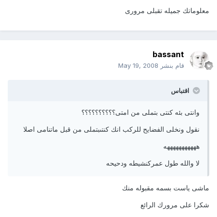
معلوماتك جميله تقبلى مرورى
bassant
قام بنشر
May 19, 2008
اقتباس
وانتى بئه كنتى بتملى من امتى؟؟؟؟؟؟؟؟؟؟
نقول ونخلى الفضايح للركب انك كنتىبتملى من قبل ماتنامى اصلا
هههههههههههه
لا والله طول عمركنشيطه ودحيحه
ماشى ياست بسمه مقبوله منك
شكرا على مرورك الرائع