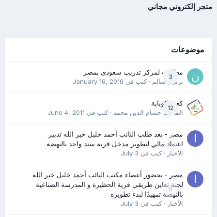
متجر إلكتروني مجاني
موضوعات
مطلوب لمركز تدريب سعودى بمصر
3
نرمين سالم
· كتب في
January 16, 2016
كعب كوباية
12
المدرب حسام الدين محمد
· كتب في
June 4, 2011
مصر - بعد طلب النائب أحمد خليل خير الله تدبير
0
اعتماد مالي لتطوير مدخل قرية سند واحد بالنهضة
الأخبار
· كتب في
July 3
مصر - بحضور أعضاء مكتب النائب أحمد خليل خير الله
لجنة تعاين طريقي قرية الحظيرة و المدرسة الصناعية
0
بالنهضة تمهيدًا لبدء تطويره
الأخبار
· كتب في
July 3