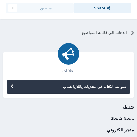
Share
متابعين
0
الذهاب الي قائمه المواضيع
اعلانات
ضوابط الكتابه فى منتديات ياللا يا شباب
شنطة
منصة شنطة
متجر الكتروني