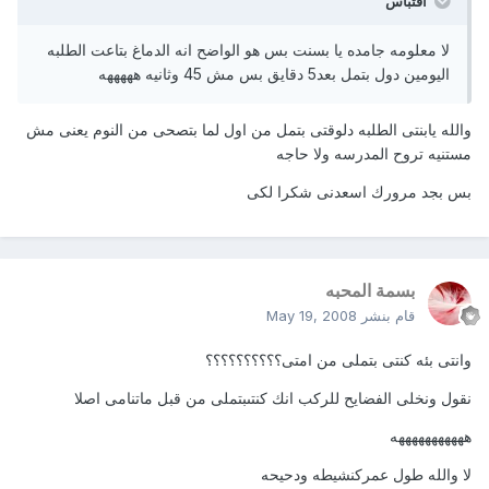
اقتباس
لا معلومه جامده يا بسنت بس هو الواضح انه الدماغ بتاعت الطلبه
اليومين دول بتمل بعد5 دقايق بس مش 45 وثانيه هههههه
والله يابنتى الطلبه دلوقتى بتمل من اول لما بتصحى من النوم يعنى مش
مستنيه تروح المدرسه ولا حاجه
بس بجد مرورك اسعدنى شكرا لكى
بسمة المحبه
قام بنشر
May 19, 2008
وانتى بئه كنتى بتملى من امتى؟؟؟؟؟؟؟؟؟؟
نقول ونخلى الفضايح للركب انك كنتىبتملى من قبل ماتنامى اصلا
هههههههههههه
لا والله طول عمركنشيطه ودحيحه