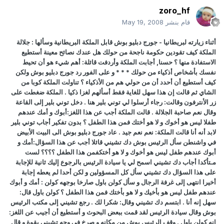
zoro_hf
قام بنشر
May 19, 2008
أثناء زيارته لبريطانيا - جورج دبليو بوش قابل الملكة البريطانية وسألها : جلالة
الملكة كيف تقودين حكومة ناجحة من حولك هل عندك نصائح معينة أستطيع
الاستفادة منها ؟ حسنا, أجابت الملكة وأردفت قائلة: أهم شيء هو أن تحيط
نفسك بأشخاص أذكياء من حولك * * * و على الفور رد جورج دبليو بوش ولكن
كيف أستطيع أن أحدد أن من حولي هم من الأذكياء ؟ تناولت الملكة كوبا من
الشاي ثم قالت إن هذا سهل للغاية فقط أسألهم لغزا ذكيا . الملكة ضغطت على
زر الأنترفون وقالت: رجاء أرسلوا لي توني بلير هنا . دخل توني بلير إلى القاعة
وقال نعم صاحبة الجلالة . قالت الملكة أجب عن هذا اللغز:أبوك و أمك عندهم
طفلا ليس هو أخوك و لا هو أختك فمن هذا الطفل ؟ بدون تفكير أجاب توني بلير
لابد أنه أنا قالت الملكة: نعم نعم جيد . عاد جورج دبليو بوش الى البيت الأبيض
في واشنطن سأل الرئيس بوش دك تشيني قائلا أجب عن هذا السؤال:أمك و
أبوك عندهم طفل ليس هو أخوك و لا هو أختكفمن هذا الطفل ؟؟؟؟ لست
مـتأكدا أجاب دك تشيني اسمح لي يا سيادة الرئيس بالرجوع إليك ثانية للإجابة
على هذا السؤال دك تشيني سأل كل المسؤولين و لكن أحدا لم يعطه إجابة
أخيرا انتهى إلى غرفة الرجال و سأل كولن باول صارخا بوجهه كولن : أمك و أبوك
عندهم طفل ليس هو بأخيك و لا هو بأختك فمن هذا الطفل ؟ كولن باول قال:
سهل إنه أنا . ابتسم دك تشيني وقال: شكرا لك . رجع تشيني إلى مكتب الرئيس
بوش وقال سيادة الرئيس لقد قمت ببعض البحوث و أستطيع أن أجيب عن اللغز:
إنه كولن باول . وقف الرئيس بوش من مكانه و صرخ في وجه تشيني بقوة و قال