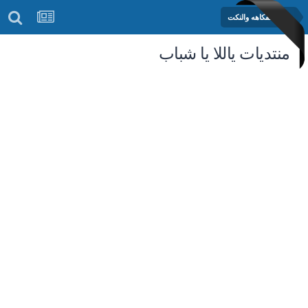
منتدى الفكاهه والنكت
منتديات ياللا يا شباب