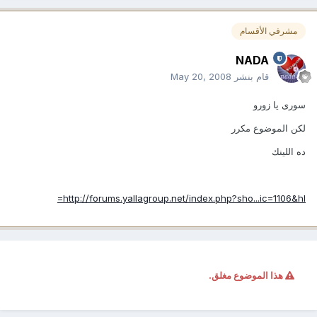
مشرفي الأقسام
NADA
قام بنشر
May 20, 2008
سورى يا زورو
لكن الموضوع مكرر
ده اللينك
http://forums.yallagroup.net/index.php?sho...ic=1106&hl=
هذا الموضوع مغلق.