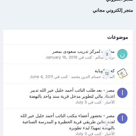
متجر إلكتروني مجاني
موضوعات
مطلوب لمركز تدريب سعودى بمصر
3
نرمين سالم
· كتب في
January 16, 2016
كعب كوباية
12
المدرب حسام الدين محمد
· كتب في
June 4, 2011
مصر - بعد طلب النائب أحمد خليل خير الله تدبير
0
اعتماد مالي لتطوير مدخل قرية سند واحد بالنهضة
الأخبار
· كتب في
July 3
مصر - بحضور أعضاء مكتب النائب أحمد خليل خير الله
لجنة تعاين طريقي قرية الحظيرة و المدرسة الصناعية
0
بالنهضة تمهيدًا لبدء تطويره
الأخبار
· كتب في
July 3