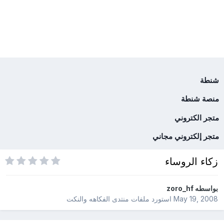
شنطة
منصة شنطة
متجر الكتروني
متجر إلكتروني مجاني
زكاء الروساء
بواسطه
zoro_hf
May 19, 2008
استورد ملفات
منتدى الفكاهه والنكت