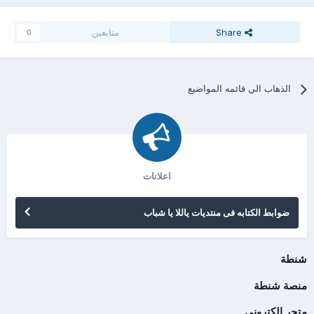
Share
متابعين
0
الذهاب الي قائمه المواضيع
اعلانات
ضوابط الكتابه فى منتديات ياللا يا شباب
شنطة
منصة شنطة
متجر الكتروني