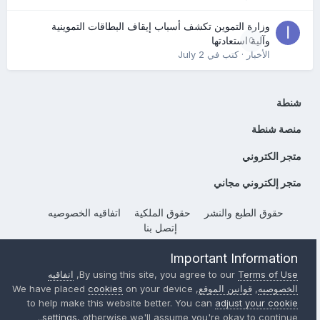
وزارة التموين تكشف أسباب إيقاف البطاقات التموينية
0
وآلية استعادتها
الأخبار
· كتب في
July 2
شنطة
منصة شنطة
متجر الكتروني
متجر إلكتروني مجاني
حقوق الطبع والنشر
حقوق الملكية
اتفاقيه الخصوصيه
إتصل بنا
Powered by Invision Community
Important Information
Terms of Use
By using this site, you agree to our
,
اتفاقيه
الخصوصيه
,
قوانين الموقع
, We have placed
on your device
cookies
to help make this website better. You can
adjust your cookie
settings
, otherwise we'll assume you're okay to continue..