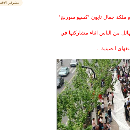
مشرفي الأقس
ع ملكة جمال تايون 'كسيو سورنج'
هائل من الناس اثناء مشاركتها في
اي الصينية ..