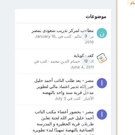
ام
موضوعات
مطلوب لمركز تدريب سعودى بمصر
3
نرمين سالم
· كتب في
January 16,
2016
كعب كوباية
12
المدرب حسام الدين محمد
· كتب في
June 4, 2011
مصر - بعد طلب النائب أحمد خليل
خير الله تدبير اعتماد مالي لتطوير
0
مدخل قرية سند واحد بالنهضة
الأخبار
· كتب في
July 3
مصر - بحضور أعضاء مكتب النائب
أحمد خليل خير الله لجنة تعاين
0
طريقي قرية الحظيرة و المدرسة
الصناعية بالنهضة تمهيدًا لبدء تطويره