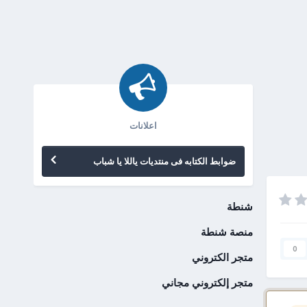
اعلانات
ضوابط الكتابه فى منتديات ياللا يا شباب
شنطة
منصة شنطة
0
متجر الكتروني
متجر إلكتروني مجاني