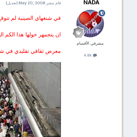
NADA
قام بنشر
May 20, 2008
(تعديل)
في شنغهاي الصينية لم تتوق
ان يتجمهر حولها هذا الكم ال
مشرفي الأقسام
معرض ثقافي تقليدي في شنغه
4.8k