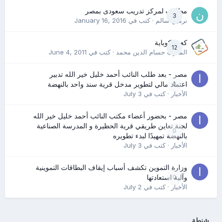
مطلوب لمركز تدريب سعودى بمصر
3
نرمين سالم
· كتب في
January 16, 2016
كعب كوباية
12
المدرب حسام الدين محمد
· كتب في
June 4, 2011
مصر - بعد طلب النائب أحمد خليل خير الله تدبير
0
اعتماد مالي لتطوير مدخل قرية سند واحد بالنهضة
الأخبار
· كتب في
July 3
مصر - بحضور أعضاء مكتب النائب أحمد خليل خير الله
لجنة تعاين طريقي قرية الحظيرة و المدرسة الصناعية
0
بالنهضة تمهيدًا لبدء تطويره
الأخبار
· كتب في
July 3
وزارة التموين تكشف أسباب إيقاف البطاقات التموينية
0
وآلية استعادتها
الأخبار
· كتب في
July 2
شنطة